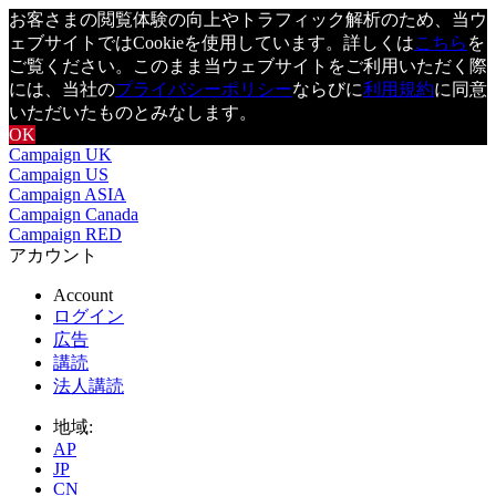
お客さまの閲覧体験の向上やトラフィック解析のため、当ウ
ェブサイトではCookieを使用しています。詳しくは
こちら
を
ご覧ください。このまま当ウェブサイトをご利用いただく際
には、当社の
プライバシーポリシー
ならびに
利用規約
に同意
いただいたものとみなします。
OK
Campaign UK
Campaign US
Campaign ASIA
Campaign Canada
Campaign RED
アカウント
Account
ログイン
広告
講読
法人講読
地域:
AP
JP
CN