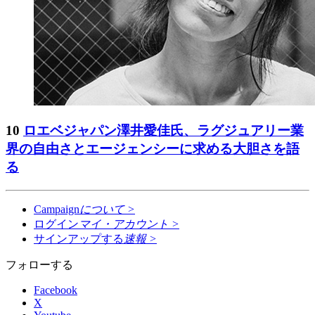
10
ロエベジャパン澤井愛佳氏、ラグジュアリー業
界の自由さとエージェンシーに求める大胆さを語
る
Campaign
について
>
ログイン
マイ・アカウント
>
サインアップする
速報
>
フォローする
Facebook
X