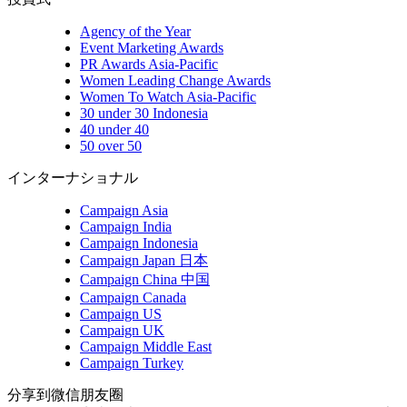
Agency of the Year
Event Marketing Awards
PR Awards Asia-Pacific
Women Leading Change Awards
Women To Watch Asia-Pacific
30 under 30 Indonesia
40 under 40
50 over 50
インターナショナル
Campaign Asia
Campaign India
Campaign Indonesia
Campaign Japan 日本
Campaign China 中国
Campaign Canada
Campaign US
Campaign UK
Campaign Middle East
Campaign Turkey
分享到微信朋友圈