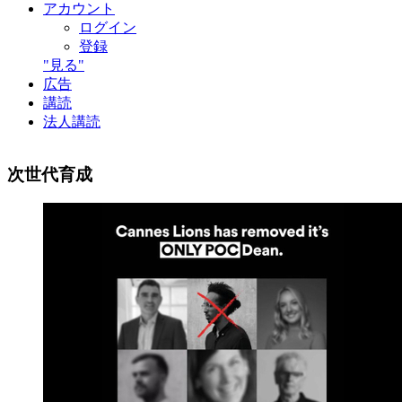
アカウント
ログイン
登録
"見る"
広告
講読
法人講読
次世代育成