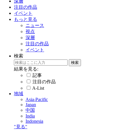
深層
注目の作品
イベント
もっと見る
ニュース
視点
深層
注目の作品
イベント
検索
結果を見る:
記事
注目の作品
A-List
地域
Asia-Pacific
Japan
中国
India
Indonesia
"見る"