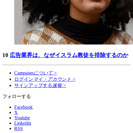
10
広告業界は、なぜイスラム教徒を排除するのか
Campaign
について
>
ログイン
マイ・アカウント
>
サインアップする
速報
>
フォローする
Facebook
X
Youtube
Linkedin
RSS