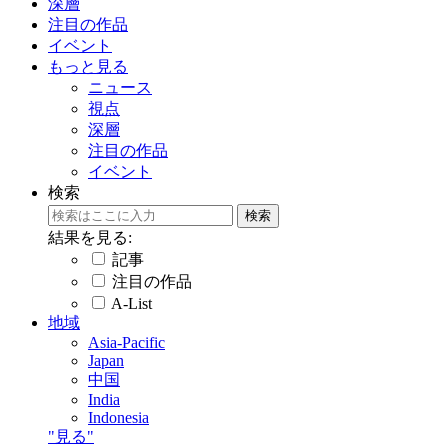
深層
注目の作品
イベント
もっと見る
ニュース
視点
深層
注目の作品
イベント
検索
結果を見る:
記事
注目の作品
A-List
地域
Asia-Pacific
Japan
中国
India
Indonesia
"見る"