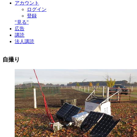
アカウント
ログイン
登録
"見る"
広告
講読
法人講読
自撮り