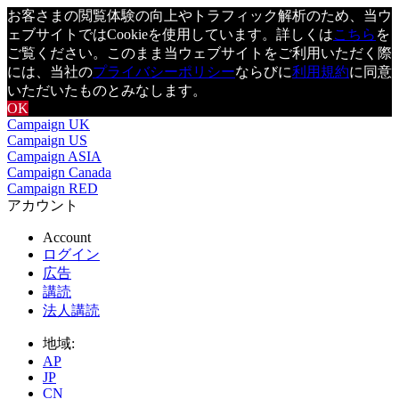
お客さまの閲覧体験の向上やトラフィック解析のため、当ウ
ェブサイトではCookieを使用しています。詳しくは
こちら
を
ご覧ください。このまま当ウェブサイトをご利用いただく際
には、当社の
プライバシーポリシー
ならびに
利用規約
に同意
いただいたものとみなします。
OK
Campaign UK
Campaign US
Campaign ASIA
Campaign Canada
Campaign RED
アカウント
Account
ログイン
広告
講読
法人講読
地域:
AP
JP
CN