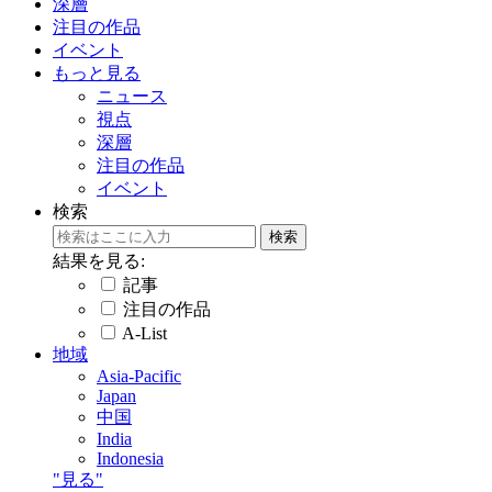
深層
注目の作品
イベント
もっと見る
ニュース
視点
深層
注目の作品
イベント
検索
結果を見る:
記事
注目の作品
A-List
地域
Asia-Pacific
Japan
中国
India
Indonesia
"見る"