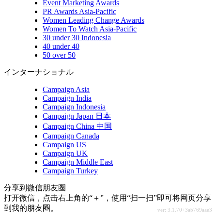
Event Marketing Awards
PR Awards Asia-Pacific
Women Leading Change Awards
Women To Watch Asia-Pacific
30 under 30 Indonesia
40 under 40
50 over 50
インターナショナル
Campaign Asia
Campaign India
Campaign Indonesia
Campaign Japan 日本
Campaign China 中国
Campaign Canada
Campaign US
Campaign UK
Campaign Middle East
Campaign Turkey
分享到微信朋友圈
打开微信，点击右上角的“＋”，使用“扫一扫”即可将网页分享
到我的朋友圈。