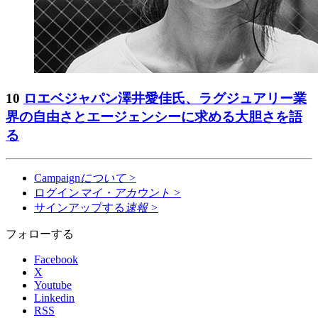
10
ロエベジャパン澤井愛佳氏、ラグジュアリー業
界の自由さとエージェンシーに求める大胆さを語
る
Campaign
について
>
ログイン
マイ・アカウント
>
サインアップする
速報
>
フォローする
Facebook
X
Youtube
Linkedin
RSS