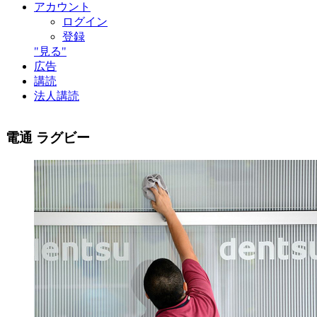
アカウント
ログイン
登録
"見る"
広告
講読
法人講読
電通 ラグビー