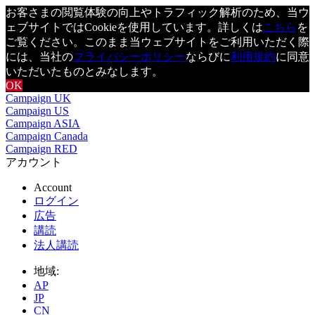
お客さまの閲覧体験の向上やトラフィック解析のため、当ウ
ェブサイトではCookieを使用しています。詳しくは
こちら
を
ご覧ください。このまま当ウェブサイトをご利用いただく際
には、当社の
プライバシーポリシー
ならびに
利用規約
に同意
いただいたものとみなします。
OK
Campaign UK
Campaign US
Campaign ASIA
Campaign Canada
Campaign RED
アカウント
Account
ログイン
広告
講読
法人講読
地域:
AP
JP
CN