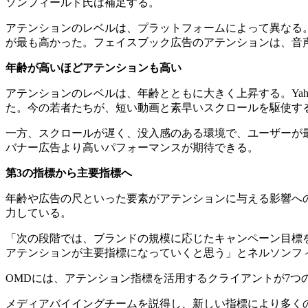
ソンフィールド氏は補足する。
アテンションのレベルは、プラットフォームによって異なる。
が最も高かった。フェイスブック広告のアテンションは、音
年齢が高いほどアテンションも高い
アテンションのレベルは、年齢とともに大きく上昇する。Yah
た。今の若者たちが、短い動画と素早いスクロールを駆使す
一方、スクロールが遅く、没入感のある環境で、ユーザーが
バナー広告より高いパフォーマンスが期待できる。
第
3
の指標から主要指標へ
年齢や広告の尺といった要素がアテンションに与える影響へ
力している。
「次の段階では、ブランドの規模に応じたキャンペーン目標
アテンションが主要指標になっていくと思う」とネルソンフ
OMDには、アテンション指標を活用するクライアントが7つの
メディアバイイングチームを説得し、新しい指標により多く