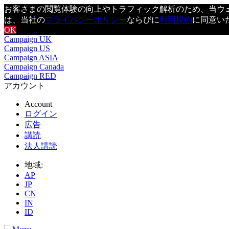
お客さまの閲覧体験の向上やトラフィック解析のため、当ウェブ
は、当社の
プライバシーポリシー
ならびに
利用規約
に同意い
OK
Campaign UK
Campaign US
Campaign ASIA
Campaign Canada
Campaign RED
アカウント
Account
ログイン
広告
講読
法人講読
地域:
AP
JP
CN
IN
ID