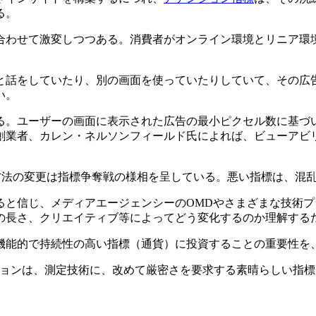
る。
合わせて激変しつつある。消費者がオンライン環境とリニア環
と話をしていたり、別の画面を使っていたりしていて、その広
い。
る。ユーザーの画面に表示された広告の最小ピクセル数に基づ
創業者、カレン・ネルソンフィールド氏によれば、ビューアビ
「測定方法の変更は指標争奪戦の様相を呈している。悪い指標は、
ると信じ、メディアエージェンシーのOMDやさまざまな技術
の長さ、クリエイティブ等によってどう変化するのか理解する
機能的で持続性の高い指標（通貨）に投資することの重要性を
ションは、測定技術に、改めて厳密さを要求する素晴らしい指