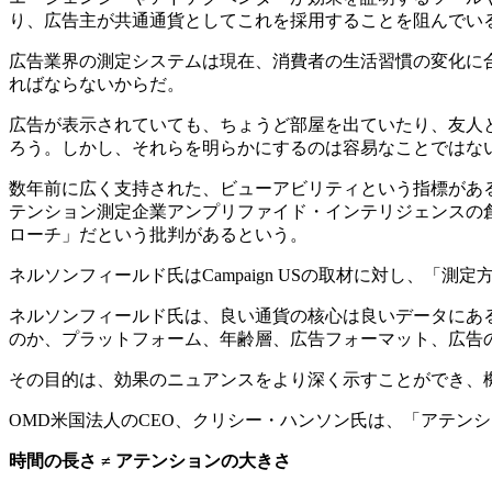
り、広告主が共通通貨としてこれを採用することを阻んでい
広告業界の測定システムは現在、消費者の生活習慣の変化に
ればならないからだ。
広告が表示されていても、ちょうど部屋を出ていたり、友人
ろう。しかし、それらを明らかにするのは容易なことではな
数年前に広く支持された、ビューアビリティという指標があ
テンション測定企業アンプリファイド・インテリジェンスの
ローチ」だという批判があるという。
ネルソンフィールド氏はCampaign USの取材に対し、
ネルソンフィールド氏は、良い通貨の核心は良いデータにあ
のか、プラットフォーム、年齢層、広告フォーマット、広告
その目的は、効果のニュアンスをより深く示すことができ、
OMD米国法人のCEO、クリシー・ハンソン氏は、「アテン
時間の長さ
≠
アテンションの大きさ