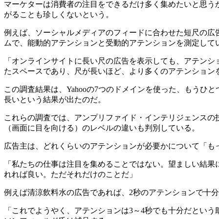
マーケターは消費者の注目をできるだけ多く集めたいと思う
がることも珍しくないという。
例えば、ソーシャルメディアのフィードに合わせた短尺の広
ムで、能動的アテンションと受動的アテンションを測定して
「オンラインサイトに長い尺の広告を表示しても、アテンシ
たスペースであり、尺が長いほど、より多くのアテンション
この調査結果は、Yahooの7つのドメインを使った、もうひと
長いという結果が出たのだ。
これらの調査では、アンプリファイド・インテリジェンスの
（画面に目を向ける）のレベルの違いも判別している。
広告主は、どれくらいのアテンションが必要かについて「も
「私たちの仕事は注目を集めることではない。望ましい結果
れれば良い。ただそれだけのことだ」
例えば清涼飲料水の広告であれば、2秒のアテンションで十
「これでようやく、アテンションは3～4秒でも十分だとい