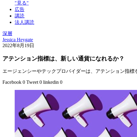
"見る"
広告
講読
法人講読
深層
Jessica Heygate
2022年8月19日
アテンション指標は、新しい通貨になれるか？
エージェンシーやテックプロバイダーは、アテンション指標
Facebook
0
Tweet
0
linkedin
0