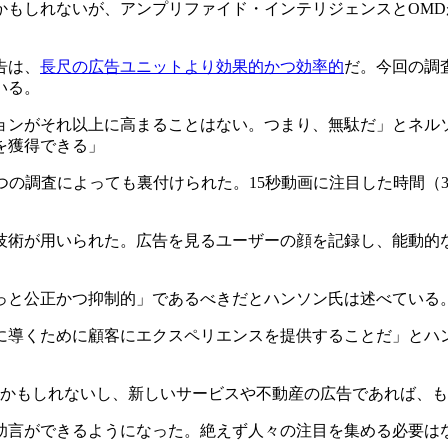
かもしれないが、アンプリファイド・インテリジェンスとOM
告は、
長尺の広告ユニットより効果的かつ効率的
だ。今回の調査
いる。
ョンがそれ以上に高まることはない。つまり、無駄だ」とネル
を獲得できる」
つの調査によっても裏付けられた。15秒動画に注目した時間（3.
技術が用いられた。広告を見るユーザーの顔を記録し、能動的
っと公正かつ抑制的」であるべきだとハンソン氏は述べている
に導くために顧客にエクスペリエンスを提供することだ」とハ
分かもしれないし、新しいサービスや不動産の広告であれば、
う助言ができるようになった。絶えず人々の注目を集める必要は