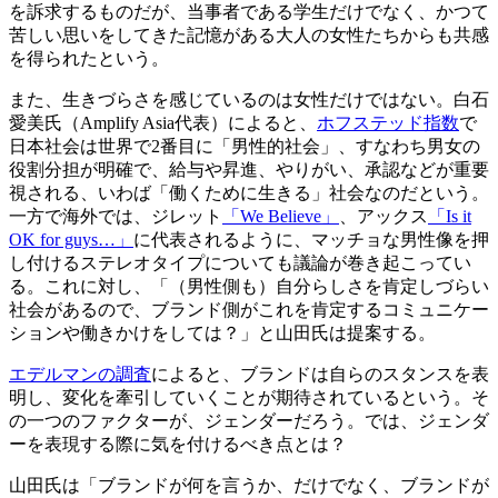
を訴求するものだが、当事者である学生だけでなく、かつて
苦しい思いをしてきた記憶がある大人の女性たちからも共感
を得られたという。
また、生きづらさを感じているのは女性だけではない。白石
愛美氏（Amplify Asia代表）によると、
ホフステッド指数
で
日本社会は世界で2番目に「男性的社会」、すなわち男女の
役割分担が明確で、給与や昇進、やりがい、承認などが重要
視される、いわば「働くために生きる」社会なのだという。
一方で海外では、ジレット
「We Believe」
、アックス
「Is it
OK for guys…」
に代表されるように、マッチョな男性像を押
し付けるステレオタイプについても議論が巻き起こってい
る。これに対し、「（男性側も）自分らしさを肯定しづらい
社会があるので、ブランド側がこれを肯定するコミュニケー
ションや働きかけをしては？」と山田氏は提案する。
エデルマンの調査
によると、ブランドは自らのスタンスを表
明し、変化を牽引していくことが期待されているという。そ
の一つのファクターが、ジェンダーだろう。では、ジェンダ
ーを表現する際に気を付けるべき点とは？
山田氏は「ブランドが何を言うか、だけでなく、ブランドが