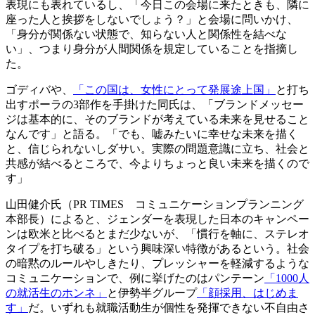
表現にも表れているし、「今日この会場に来たときも、隣に
座った人と挨拶をしないでしょう？」と会場に問いかけ、
「身分が関係ない状態で、知らない人と関係性を結べな
い」、つまり身分が人間関係を規定していることを指摘し
た。
ゴディバや、
「この国は、女性にとって発展途上国」
と打ち
出すポーラの3部作を手掛けた同氏は、「ブランドメッセー
ジは基本的に、そのブランドが考えている未来を見せること
なんです」と語る。「でも、嘘みたいに幸せな未来を描く
と、信じられないしダサい。実際の問題意識に立ち、社会と
共感が結べるところで、今よりちょっと良い未来を描くので
す」
山田健介氏（PR TIMES コミュニケーションプランニング
本部長）によると、ジェンダーを表現した日本のキャンペー
ンは欧米と比べるとまだ少ないが、「慣行を軸に、ステレオ
タイプを打ち破る」という興味深い特徴があるという。社会
の暗黙のルールやしきたり、プレッシャーを軽減するような
コミュニケーションで、例に挙げたのはパンテーン
「1000人
の就活生のホンネ」
と伊勢半グループ
「顔採用、はじめま
す」
だ。いずれも就職活動生が個性を発揮できない不自由さ