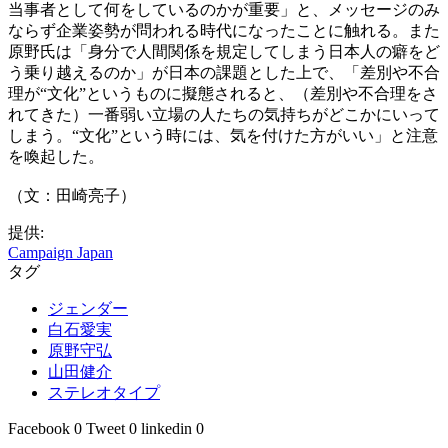
当事者として何をしているのかが重要」と、メッセージのみ
ならず企業姿勢が問われる時代になったことに触れる。また
原野氏は「身分で人間関係を規定してしまう日本人の癖をど
う乗り越えるのか」が日本の課題とした上で、「差別や不合
理が“文化”というものに擬態されると、（差別や不合理をさ
れてきた）一番弱い立場の人たちの気持ちがどこかにいって
しまう。“文化”という時には、気を付けた方がいい」と注意
を喚起した。
（文：田崎亮子）
提供:
Campaign Japan
タグ
ジェンダー
白石愛実
原野守弘
山田健介
ステレオタイプ
Facebook
0
Tweet
0
linkedin
0