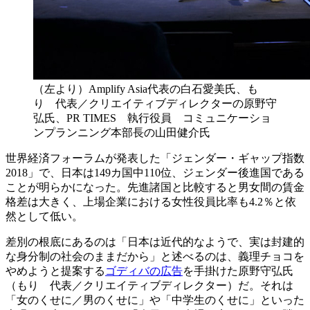
（左より）Amplify Asia代表の白石愛美氏、も
り 代表／クリエイティブディレクターの原野守
弘氏、PR TIMES 執行役員 コミュニケーショ
ンプランニング本部長の山田健介氏
世界経済フォーラムが発表した「ジェンダー・ギャップ指数
2018」で、日本は149カ国中110位、ジェンダー後進国である
ことが明らかになった。先進諸国と比較すると男女間の賃金
格差は大きく、上場企業における女性役員比率も4.2％と依
然として低い。
差別の根底にあるのは「日本は近代的なようで、実は封建的
な身分制の社会のままだから」と述べるのは、義理チョコを
やめようと提案する
ゴディバの広告
を手掛けた原野守弘氏
（もり 代表／クリエイティブディレクター）だ。それは
「女のくせに／男のくせに」や「中学生のくせに」といった