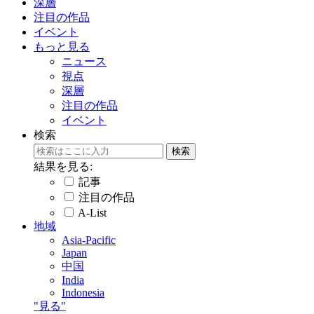
深層
注目の作品
イベント
もっと見る
ニュース
視点
深層
注目の作品
イベント
検索
結果を見る:
記事
注目の作品
A-List
地域
Asia-Pacific
Japan
中国
India
Indonesia
"見る"