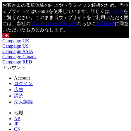
お客さまの閲覧体験の向上やトラフィック解析のため、当ウ
ェブサイトではCookieを使用しています。詳しくは
こちら
を
ご覧ください。このまま当ウェブサイトをご利用いただく際
には、当社の
プライバシーポリシー
ならびに
利用規約
に同意
いただいたものとみなします。
OK
Campaign UK
Campaign US
Campaign ASIA
Campaign Canada
Campaign RED
アカウント
Account
ログイン
広告
講読
法人講読
地域:
AP
JP
CN