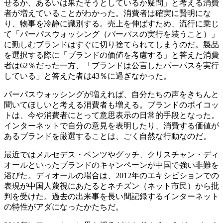
せるか、あるいは果たそうとしているか疑問」と考える消費
者が増えていることがわかった。消費者は確実に賢明にな
り、物事を冷静に識別する。売上を伸ばすため、流行に乗じ
て「パーパスウォッシング（パーパスの実行を装うこと）」
に勤しむブランドはすぐに切り捨てられてしまうのだ。製品
を選択する際に「ブランドの価値を考慮する」と答えた消費
者は62％だった一方、「ブランドは公言したパーパスを実行
している」と答えた者は43％に過ぎなかった。
パーパスウォッシングが増えれば、自分たちの声をきちんと
聞いてほしいと考える消費者も増える。ブランドのボイコッ
トは、今や消費者にとって意思表示の日常的手段となった。
インターネットで自分の意見を表明したり、消費する価値が
あるブランドを厳選することは、ごく自然な行動なのだ。
最近ではメルセデス・ベンツやグッチ、クリスチャン・ディ
オールといったブランドのキャンペーンが中国で強い非難を
浴びた。ディオールの場合は、2012年のエキシビションでの
表現が中国人蔑視にあたるとネチズン（ネット市民）から批
判を受けた。過去の出来事を長い間記録するインターネット
の特性がアダになったかたちだ。