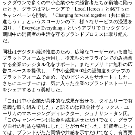
ックダウンで多くの中小企業やその経営者たちが窮地に陥っ
たとき、グラブはマレーシアで「Local Heroes」と銘打った
キャンペーンを開始。「Charging forward together（共に前に
進もう）」というスローガンの下、様々なサービスの浸透を
図り、「Everyday Everything」というアプリでロックダウン
期間中の消費者の生活を守るブランドプロミスに取り組ん
だ。
同社はデジタル経済推進のため、広範なユーザーがいる自社
プラットフォームを活用し、従来型のオフラインでのみ操業
する企業のデジタル化をサポート。またアプリ上に無料の広
告スペースを提供し、「中小企業500社の認知度をグラブの
プラットフォームで高め、そのビジネスをサポート」した。
さらにユーザーには、気に入った企業のブランドストーリー
をシェアするよう奨励した。
「これは中小企業が具体的な成果が出せる、タイムリーで有
意義な取り組みでした」と語るのはPR会社ヴォックス・ユ
ーリカのマネージングディレクター、ジョナサン・タン氏。
「このキャンペーンは社会を結束させただけでなく、グラブ
が自社の利益を犠牲にしたことがカギだった。消費者にとっ
ては、ブランドがただ同情や共感を示すだけでなく、有言実