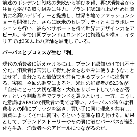
前述のボシデンは戦略の失敗から学びを得、再び消費者から
注目を浴びる取り組みに注力。ブランド認知向上のため国際
的に名高いデザイナーと提携し、世界各地でファッションシ
ョーを開催した。さらに欧米のセレブリティともコラボレー
ションを行い、彼らのサポートを得て世界にデザイン力をア
ピール。今では同ブランドはロンドンに旗艦店を構え、イタ
リアでは350以上の店舗を展開している。
パーパスとプロミスが生む「利」
現代の消費者に訴えかけるには、ブランド認知だけでは不十
分だ。消費者は苦労して得たお金をむやみに使うようなこと
はせず、自分たちと価値観を共有できるブランドに出費す
る。実際、今回の調査によると、米国の消費者の52.3％が
「自分にとって大切な理念・大義をサポートしているか否
か」という判断基準でブランドを選ぶという。一方、こうし
た意識はAPACの消費者の間では薄い。パーパスの確立は消
費者との間にブリッジを築き、買い手に同じ理念を共有し、
購買によってそれに賛同するという意識を植え付ける。結果
として、ブランドストーリーやその裏に潜むパーパスが差別
化を生み、消費者へのアピールにつながるのだ。