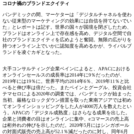
コロナ禍のブランドエクイティ
パンデミックの間、マーケターは「デジタルチャネルを使わ
ない従来型のマーケティングの効果には自信を持てないでい
た」とレポートは記す。世界の国々が国境を閉ざしたため、
ブランドはオンライン上で存在感を高め、デジタル空間で自
社のブランドエクイティを広めようと奮闘。無限の広がりを
持つオンライン上でいかに認知度を高めるかが、ライバルブ
ランドを凌ぐカギとなった。
大手コンサルティング企業ベインによると、APACにおける
オンラインセールスの成長率は2014年に9％だったのが、
2019年には19％に。世界平均の2014年6％、2019年11％と比
べると伸び率は倍だった。またベインとグーグル、投資会社
テマセロによる2020年の調査では、パンデミックが始まった
当初、厳格なロックダウン措置を取った東南アジアでは初め
てオンラインショッピングをした人が4000万人を数えたとい
う。APACの「デジタル成熟度」はさらなる成果を出した。
企業と消費者の目はオンラインに集中、eコマースの売上高
は桁外れの伸びを示したのだ。2020年5月にはシンガポール
の対面式販売の売上高が52.1％減だったのに対し、同年6月