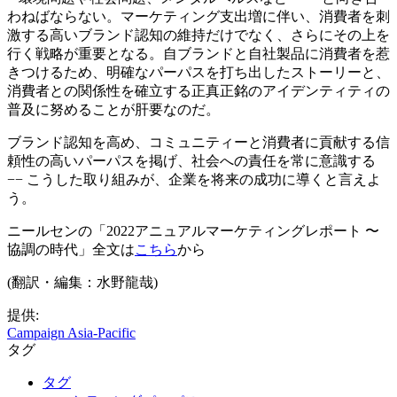
わねばならない。マーケティング支出増に伴い、消費者を刺
激する高いブランド認知の維持だけでなく、さらにその上を
行く戦略が重要となる。自ブランドと自社製品に消費者を惹
きつけるため、明確なパーパスを打ち出したストーリーと、
消費者との関係性を確立する正真正銘のアイデンティティの
普及に努めることが肝要なのだ。
ブランド認知を高め、コミュニティーと消費者に貢献する信
頼性の高いパーパスを掲げ、社会への責任を常に意識する
−− こうした取り組みが、企業を将来の成功に導くと言えよ
う。
ニールセンの「2022アニュアルマーケティングレポート 〜
協調の時代」全文は
こちら
から
(翻訳・編集：水野龍哉)
提供:
Campaign Asia-Pacific
タグ
タグ