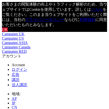
お客さまの閲覧体験の向上やトラフィック解析のため、当ウ
ェブサイトではCookieを使用しています。詳しくは
こちら
を
ご覧ください。このまま当ウェブサイトをご利用いただく際
には、当社の
プライバシーポリシー
ならびに
利用規約
に同意
いただいたものとみなします。
OK
Campaign UK
Campaign US
Campaign ASIA
Campaign Canada
Campaign RED
アカウント
Account
ログイン
広告
講読
法人講読
地域:
AP
JP
CN