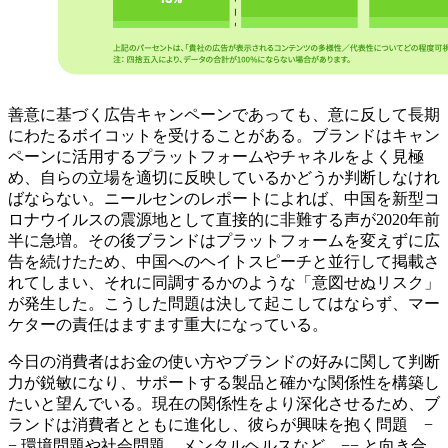
善意に基づく広告キャンペーンであっても、意に反して長期
にわたるボイコットを受けることがある。ブランドはキャン
ペーンに活用するプラットフォームやチャネルをよく見極
め、自らの立場を適切に反映しているかどうか判断しなけれ
ばならない。ニールセンのレポートによれば、中国を新型コ
ロナウイルスの震源地として直接的に非難する声が2020年前
半に急増。その後ブランドはプラットフォームを変えずに広
告を続けたため、中国へのヘイトスピーチと並行して掲載さ
れてしまい、それに同調するかのような「意図せぬリスク」
が発生した。こうした問題は決して起こしてはならず、マー
ケターの責任はますます重大になっている。
今日の消費者はお金の使い方やブランドの好みに関して判断
力が鋭敏になり、サポートする製品と確かな関係性を構築し
たいと望んでいる。現在の関係性をより深化させるため、ブ
ランドは消費者とともに進化し、彼らが興味を抱く問題 −
− 環境問題や社会問題、メンタルヘルスなど −− と向き合