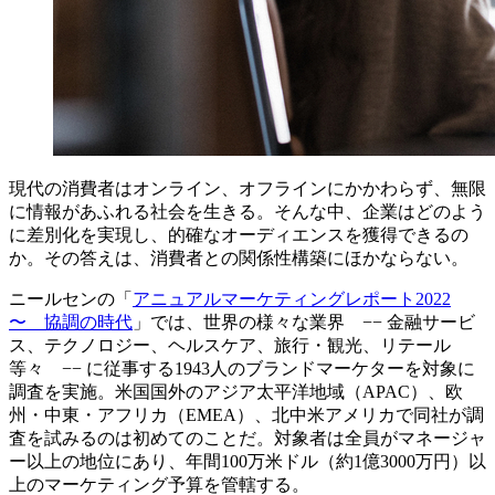
現代の消費者はオンライン、オフラインにかかわらず、無限
に情報があふれる社会を生きる。そんな中、企業はどのよう
に差別化を実現し、的確なオーディエンスを獲得できるの
か。その答えは、消費者との関係性構築にほかならない。
ニールセンの「
アニュアルマーケティングレポート2022
〜 協調の時代
」では、世界の様々な業界 −− 金融サービ
ス、テクノロジー、ヘルスケア、旅行・観光、リテール
等々 −− に従事する1943人のブランドマーケターを対象に
調査を実施。米国国外のアジア太平洋地域（APAC）、欧
州・中東・アフリカ（EMEA）、北中米アメリカで同社が調
査を試みるのは初めてのことだ。対象者は全員がマネージャ
ー以上の地位にあり、年間100万米ドル（約1億3000万円）以
上のマーケティング予算を管轄する。