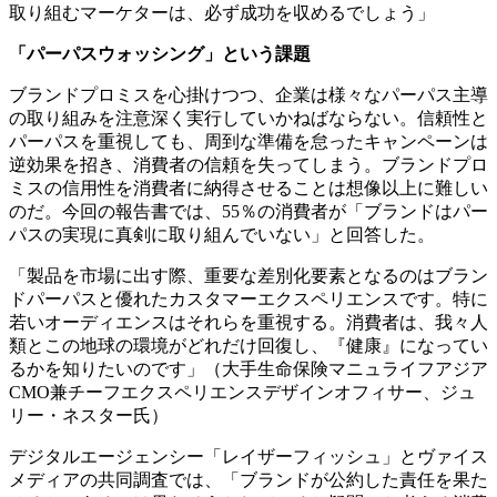
取り組むマーケターは、必ず成功を収めるでしょう」
「パーパスウォッシング」という課題
ブランドプロミスを心掛けつつ、企業は様々なパーパス主導
の取り組みを注意深く実行していかねばならない。信頼性と
パーパスを重視しても、周到な準備を怠ったキャンペーンは
逆効果を招き、消費者の信頼を失ってしまう。ブランドプロ
ミスの信用性を消費者に納得させることは想像以上に難しい
のだ。今回の報告書では、55％の消費者が「ブランドはパー
パスの実現に真剣に取り組んでいない」と回答した。
「製品を市場に出す際、重要な差別化要素となるのはブラン
ドパーパスと優れたカスタマーエクスペリエンスです。特に
若いオーディエンスはそれらを重視する。消費者は、我々人
類とこの地球の環境がどれだけ回復し、『健康』になってい
るかを知りたいのです」（大手生命保険マニュライフアジア
CMO兼チーフエクスペリエンスデザインオフィサー、ジュ
リー・ネスター氏）
デジタルエージェンシー「レイザーフィッシュ」とヴァイス
メディアの共同調査では、「ブランドが公約した責任を果た