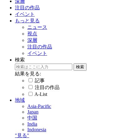
深層
注目の作品
イベント
もっと見る
ニュース
視点
深層
注目の作品
イベント
検索
結果を見る:
記事
注目の作品
A-List
地域
Asia-Pacific
Japan
中国
India
Indonesia
"見る"