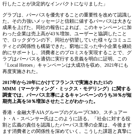
行したことが決定的なインパクトになりました」
グラブは、パーパスを優先することの重要性を改めて認識し
た。その力強いメッセージと信頼に値するパーパスは大きな
成果を上げた。同社の報告によれば、このキャンペーンに加
わった企業は売上高が43％増加。ユーザーと協調したこと
で、ロックダウンの下、同社が切望していた様々なコミュニ
ティとの関係性も構築できた。窮地に立った中小企業を継続
的にサポートし、消費者とのプロミスを実現することで、グ
ラブはパーパスを適切に実行する意義を明白に証明。この
「Local Heroes」キャンペーンは大成功を収め、2021年にも
再度実施された。
2017年から20年にかけてフランスで実施された15の
MMM（マーケティング・ミックス・モデリング）に関する
調査では、パーパス主導によるキャンペーンのうち30％が短
期売上高を50％増加させたことがわかった。
香港・金融大手AIAグループのグループCMO、スチュアー
ト・A・スペンサー氏はこのように語る。「社会に対する役
割と広義の責任を認識したパーパス主導の企業は、今後ます
ます消費者との関係性を深めていく。こうした課題と真摯に