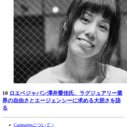
10
ロエベジャパン澤井愛佳氏、ラグジュアリー業
界の自由さとエージェンシーに求める大胆さを語
る
Campaign
について
>