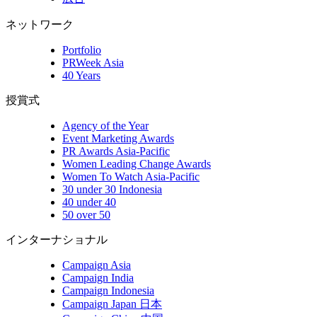
ネットワーク
Portfolio
PRWeek Asia
40 Years
授賞式
Agency of the Year
Event Marketing Awards
PR Awards Asia-Pacific
Women Leading Change Awards
Women To Watch Asia-Pacific
30 under 30 Indonesia
40 under 40
50 over 50
インターナショナル
Campaign Asia
Campaign India
Campaign Indonesia
Campaign Japan 日本