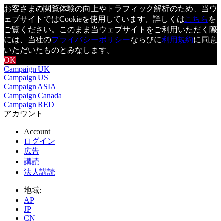
お客さまの閲覧体験の向上やトラフィック解析のため、当ウ
ェブサイトではCookieを使用しています。詳しくは
こちら
を
ご覧ください。このまま当ウェブサイトをご利用いただく際
には、当社の
プライバシーポリシー
ならびに
利用規約
に同意
いただいたものとみなします。
OK
Campaign UK
Campaign US
Campaign ASIA
Campaign Canada
Campaign RED
アカウント
Account
ログイン
広告
講読
法人講読
地域:
AP
JP
CN