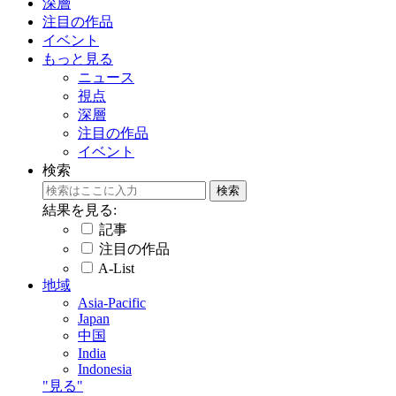
深層
注目の作品
イベント
もっと見る
ニュース
視点
深層
注目の作品
イベント
検索
結果を見る:
記事
注目の作品
A-List
地域
Asia-Pacific
Japan
中国
India
Indonesia
"見る"