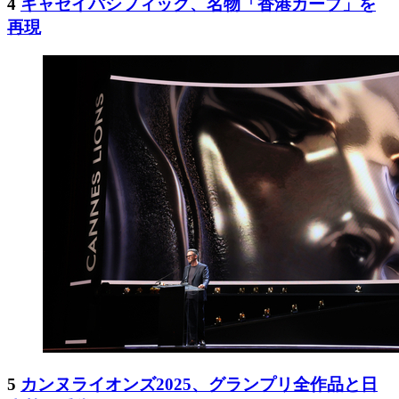
4
キャセイパシフィック、名物「香港カーブ」を
再現
5
カンヌライオンズ2025、グランプリ全作品と日