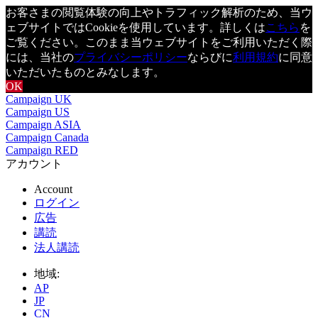
お客さまの閲覧体験の向上やトラフィック解析のため、当ウ
ェブサイトではCookieを使用しています。詳しくは
こちら
を
ご覧ください。このまま当ウェブサイトをご利用いただく際
には、当社の
プライバシーポリシー
ならびに
利用規約
に同意
いただいたものとみなします。
OK
Campaign UK
Campaign US
Campaign ASIA
Campaign Canada
Campaign RED
アカウント
Account
ログイン
広告
講読
法人講読
地域:
AP
JP
CN