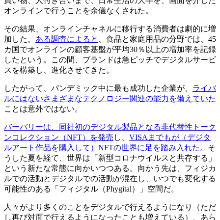
買い物、人付き合いまで、日常生活の大半を、画面を介した
オンラインで行うことを余儀なくされた。
その結果、オンラインチャネルに移行する消費者は劇的に増
加した。
ある調査によると
、食品と家庭用品の分野では、45
カ国でオンラインの顧客基盤が平均30％以上の増加率を記録
したという。この間、ブランドは急ピッチでデジタルサービ
スを構築し、進化させてきた。
したがって、パンデミック中に最も成功した企業が、
ライバ
ルにはないさまざまなテクノロジー関連の能力を備えていた
ことは意外ではない。
バーバリーは、同社初のデジタル製品となる非代替性トーク
ンコレクション（NFT）を発売
し、
VISAまでもが（デジタ
ルアート作品を購入して）NFTの世界に足を踏み入れた
。そ
うした夏を経て、世界は「新型コロナウイルスと共存する」
という新たな常態に向かいつつある。向かう先は、フィジカ
ルでの活動とデジタルでの活動が混在し、いつでも変化する
可能性のある「フィジタル（Phygital）」空間だ。
人々がより多くのことをデジタルで行えるようになり（ただ
し再び対面で行えるようになったことも増えている）、あら