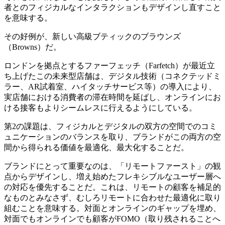
者とのフィジカルなインタラクションもデザインし直すこと
を意味する。
その好例が、新しい高級ブティックのブラウンズ
（Browns）だ。
ロンドンを拠点とするファーフェッチ（Farfetch）が最近立
ち上げたこの未来型店舗は、デジタル技術（コネクテッドミ
ラー、AR試着室、ハイタッチサービス等）の導入により、
実店舗における消費者の滞在時間を延ばし、オンラインにお
ける接客もよりシームレスに行えるようにしている。
第2の課題は、フィジカルとデジタルの双方の空間でのコミ
ュニケーションのバランスを取り、ブランドがこの両方の空
間から得られる価値を最適化、最大化することだ。
ブランドにとって重要なのは、「リモートファースト」の観
点からデザインし、増え始めたフレキシブルなユーザー層へ
の対応を優先することだ。これは、リモートの顧客を補足的
なものとみなさず、むしろリモートに合わせた最適化に取り
組むことを意味する。対面とオンラインのギャップを埋め、
対面でもオンラインでも顧客がFOMO（取り残されることへ