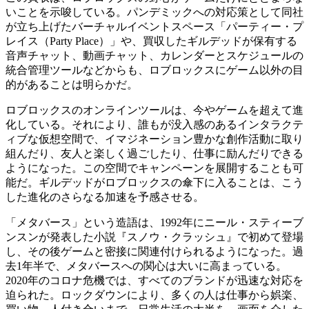
いことを示唆している。パンデミックへの対応策として同社
が立ち上げたバーチャルイベントスペース「パーティー・プ
レイス（Party Place）」や、買収したギルデッドが保有する
音声チャット、動画チャット、カレンダーとスケジュールの
統合管理ツールなどからも、ロブロックスにゲーム以外の目
的があることは明らかだ。
ロブロックスのオンラインツールは、今やゲームを超えて進
化している。それにより、誰もが没入感のあるインタラクテ
ィブな仮想空間で、イマジネーション豊かな創作活動に取り
組んだり、友人と楽しく過ごしたり、仕事に励んだりできる
ようになった。この空間でキャンペーンを展開することも可
能だ。ギルデッドがロブロックスの傘下に入ることは、こう
した進化のさらなる加速を予感させる。
「メタバース」という造語は、1992年にニール・スティーブ
ンスンが発表した小説『スノウ・クラッシュ』で初めて登場
し、その後ゲームと密接に関連付けられるようになった。過
去1年半で、メタバースへの関心は大いに高まっている。
2020年のコロナ危機では、すべてのブランドが迅速な対応を
迫られた。ロックダウンにより、多くの人は仕事から娯楽、