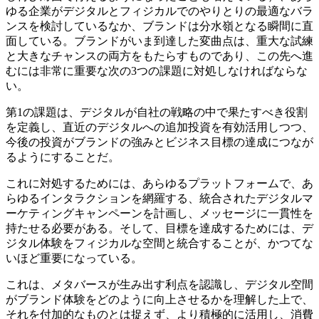
ゆる企業がデジタルとフィジカルでのやりとりの最適なバラ
ンスを検討しているなか、ブランドは分水嶺となる瞬間に直
面している。ブランドがいま到達した変曲点は、重大な試練
と大きなチャンスの両方をもたらすものであり、この先へ進
むには非常に重要な次の3つの課題に対処しなければならな
い。
第1の課題は、デジタルが自社の戦略の中で果たすべき役割
を定義し、直近のデジタルへの追加投資を有効活用しつつ、
今後の投資がブランドの強みとビジネス目標の達成につなが
るようにすることだ。
これに対処するためには、あらゆるプラットフォームで、あ
らゆるインタラクションを網羅する、統合されたデジタルマ
ーケティングキャンペーンを計画し、メッセージに一貫性を
持たせる必要がある。そして、目標を達成するためには、デ
ジタル体験をフィジカルな空間と統合することが、かつてな
いほど重要になっている。
これは、メタバースが生み出す利点を認識し、デジタル空間
がブランド体験をどのように向上させるかを理解した上で、
それを付加的なものとは捉えず、より積極的に活用し、消費