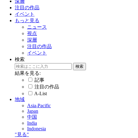
深層
注目の作品
イベント
もっと見る
ニュース
視点
深層
注目の作品
イベント
検索
結果を見る:
記事
注目の作品
A-List
地域
Asia-Pacific
Japan
中国
India
Indonesia
"見る"