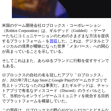
米国のゲーム開発会社ロブロックス・コーポレーション
（Roblox Corporation）は、ギルデッド（Guilded）－ゲーマ
ーたちにコミュニケーションのためのさまざまな方法を提供
するプラットフォーム－を
買収
した。これは、デジタルとフ
ィジカルの境界が曖昧になった世界「メタバース」への関心
が高まっていることを示している。
そしてこれはまた、あらゆるブランドに行動を促すサインで
もある。
ロブロックスの自社の名を冠したアプリ「ロブロックス」
が、2021年7月にApp StoreとGoogle Playのゲームカテゴリで
売上トップになったのは事実だ。またギルデッドは、チャッ
トアプリで有名なディスコード（Discord）のライバルとし
て、当初からオンラインゲームコミュニティを統合する目的
でプラットフォームを構築していた。
この買収は、ロブロックスの野心がゲームだけにとどまらな