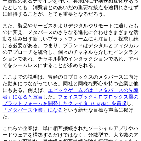
一貫性のあるデザインを行い、将来的に予期せぬ変化があっ
たとしても、消費者とのあいだの重要な接点を途切れさせず
に維持することが、とても重要となるだろう。
また、製品やサービスをよりデジタルやリモートに適したも
のに変え、メタバースのさらなる進化に合わせさまざまな活
動を生み出す新しいプラットフォームにも注目し、探求し続
ける必要がある。つまり、ブランドはデジタルとフィジカル
のアプローチを統合し、個々のチャネルを介したインタラク
ションであれ、チャネル間のインタラクションであれ、すべ
てをシームレスにすることが求められる。
ここまでの説明は、冒頭のロブロックスのメタバースに向け
た動きにつながっている。同社と同様な野心を持つ企業は他
にもある。例えば、
エピックゲームズは「メタバースの先導
者」になると宣言
した。
フェイスブックもロブロックス風の
プラットフォームを開発したクレイタ（Crayta）を買収
し、
「メタバース企業」になる
という新たな目標を声高に掲げ
た。
これらの企業は、単に相互接続されたソーシャルアプリやハ
ードウェアを構築するだけではなく、分散型で、大多数のア