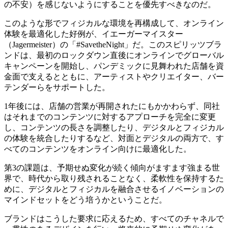
の不安）を感じないようにすることを優先すべきなのだ。
このような形でフィジカルな環境を再構成して、オンライン
体験を最適化した好例が、イエーガーマイスター
（Jagermeister）の「#SavetheNight」だ。このスピリッツブラ
ンドは、最初のロックダウン直後にオンラインでグローバル
キャンペーンを開始し、パンデミックに見舞われた店舗を資
金面で支えるとともに、アーティストやクリエイター、バー
テンダーらをサポートした。
1年後には、店舗の営業が再開されたにもかかわらず、同社
はそれまでのコンテンツに対するアプローチを完全に変更
し、コンテンツの長さを調整したり、デジタルとフィジカル
の体験を統合したりするなど、対面とデジタルの両方で、す
べてのコンテンツをオンライン向けに最適化した。
第3の課題は、予期せぬ変化が続く傾向がますます強まる世
界で、時代から取り残されることなく、柔軟性を保持するた
めに、デジタルとフィジカルを融合させるイノベーションの
マインドセットをどう培うかということだ。
ブランドはこうした要求に応えるため、すべてのチャネルで