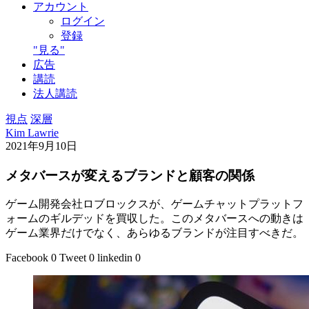
アカウント
ログイン
登録
"見る"
広告
講読
法人講読
視点
深層
Kim Lawrie
2021年9月10日
メタバースが変えるブランドと顧客の関係
ゲーム開発会社ロブロックスが、ゲームチャットプラットフ
ォームのギルデッドを買収した。このメタバースへの動きは
ゲーム業界だけでなく、あらゆるブランドが注目すべきだ。
Facebook
0
Tweet
0
linkedin
0