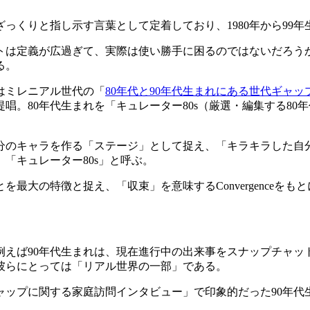
っくりと指し示す言葉として定着しており、1980年から99
トは定義が広過ぎて、実際は使い勝手に困るのではないだろうか
る。
はミレニアル世代の「
80年代と90年代生まれにある世代ギャッ
。80年代生まれを「キュレーター80s（厳選・編集する80
自分のキャラを作る「ステージ」として捉え、「キラキラした自
「キュレーター80s」と呼ぶ。
最大の特徴と捉え、「収束」を意味するConvergenceをも
えば90年代生まれは、現在進行中の出来事をスナップチャッ
彼らにとっては「リアル世界の一部」である。
ャップに関する家庭訪問インタビュー」で印象的だった90年代