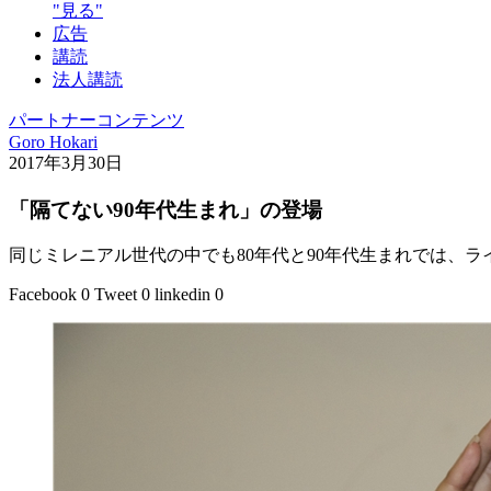
"見る"
広告
講読
法人講読
パートナーコンテンツ
Goro Hokari
2017年3月30日
「隔てない90年代生まれ」の登場
同じミレニアル世代の中でも80年代と90年代生まれでは、
Facebook
0
Tweet
0
linkedin
0