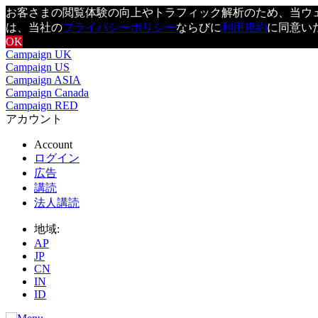
お客さまの閲覧体験の向上やトラフィック解析のため、当ウェブ
は、当社の
プライバシーポリシー
ならびに
利用規約
に同意い
OK
Campaign UK
Campaign US
Campaign ASIA
Campaign Canada
Campaign RED
アカウント
Account
ログイン
広告
講読
法人講読
地域:
AP
JP
CN
IN
ID