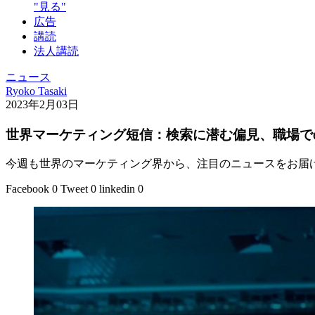
"見る"
広告
講読
法人講読
ニュース
Ryoko Tasaki
2023年2月03日
世界マーケティング短信：検索に潜む偏見、職場で
今週も世界のマーケティング界から、注目のニュースをお届
Facebook
0
Tweet
0
linkedin
0