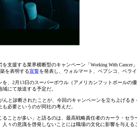
援する業界横断型のキャンペーン「Working With Can
構築を表明する
宣誓
を発表し、ウォルマート、ペプシコ、ベライ
ンを、2月13日のスーパーボウル（アメリカンフットボールの
地域にて放送する予定だ。
のがんと診断されたことが、今回のキャンペーンを立ち上げる
上も必要というのが同社の考えだ。
こることが多い」と語るのは、最高戦略責任者のカーラ・セラー
、人々の意識を啓発しないことには職場の文化に影響を与える