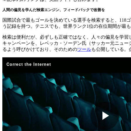
人間の偏見を学んだ検索エンジン、フィードバックで改善を
国際試合で最もゴールを決めている選手を検索すると、118
う記録を持つ。テニスでも、世界ランク1位の在位期間が最
検索は便利だが、必ずしも正確ではなく、人々の偏見を学習
キャンペーンを、レベッカ・ソーデン氏（サッカー元ニュージーラン
るよう呼びかけており、そのための
ツール
も公開している。