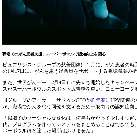
職場でのがん患者支援、スーパーボウルで認知向上を図る
ピュブリシス・グループの慈善団体は１月に、がん患者の就労を支
の1月17日に、がんを患う従業員をサポートする職場環境の
また、世界がんデー（2月4日）に先立ち開始したキャンペー
スがスーパーボウルのスポット広告枠を買い、ニューヨーク
同グループのアーサー・サドゥンCEOが
昨年春
にHPV関連
が、職場でがんを患う同僚を支えるため一般向けの認知度向
「職場でのソーシャルな変化は、何年もかかって少しずつ起
代。プログラムを作ってシステムをまとめることはできても
パーボウルほど適した場所はありません」。