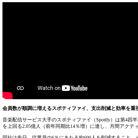
会員数が順調に増えるスポティファイ、支出削減と効率を重
音楽配信サービス大手のスポティファイ（Spotify）は第
を上回る2.05億人（前年同期比14％増）に達し、月間アクテ
同社は先日、従業員の6％にあたる約600人を削減すること