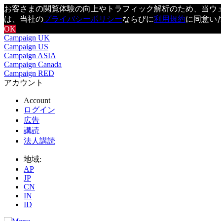
お客さまの閲覧体験の向上やトラフィック解析のため、当ウェブ
は、当社の
プライバシーポリシー
ならびに
利用規約
に同意い
OK
Campaign UK
Campaign US
Campaign ASIA
Campaign Canada
Campaign RED
アカウント
Account
ログイン
広告
講読
法人講読
地域:
AP
JP
CN
IN
ID