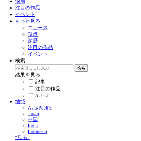
深層
注目の作品
イベント
もっと見る
ニュース
視点
深層
注目の作品
イベント
検索
結果を見る:
記事
注目の作品
A-List
地域
Asia-Pacific
Japan
中国
India
Indonesia
"見る"