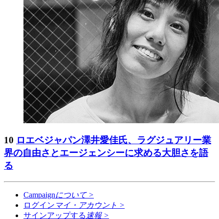
10
ロエベジャパン澤井愛佳氏、ラグジュアリー業
界の自由さとエージェンシーに求める大胆さを語
る
Campaign
について
>
ログイン
マイ・アカウント
>
サインアップする
速報
>