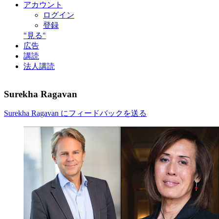
アカウント
ログイン
登録
"見る"
広告
講読
法人講読
Surekha Ragavan
Surekha Ragavan にフィードバックを送る