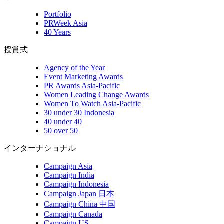
Portfolio
PRWeek Asia
40 Years
授賞式
Agency of the Year
Event Marketing Awards
PR Awards Asia-Pacific
Women Leading Change Awards
Women To Watch Asia-Pacific
30 under 30 Indonesia
40 under 40
50 over 50
インターナショナル
Campaign Asia
Campaign India
Campaign Indonesia
Campaign Japan 日本
Campaign China 中国
Campaign Canada
Campaign US