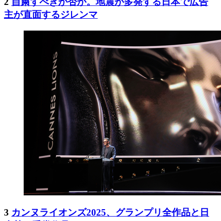
2
自粛すべきか否か。地震が多発する日本で広告
主が直面するジレンマ
3
カンヌライオンズ2025、グランプリ全作品と日