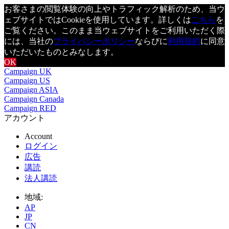
お客さまの閲覧体験の向上やトラフィック解析のため、当ウ
ェブサイトではCookieを使用しています。詳しくは
こちら
を
ご覧ください。このまま当ウェブサイトをご利用いただく際
には、当社の
プライバシーポリシー
ならびに
利用規約
に同意
いただいたものとみなします。
OK
Campaign UK
Campaign US
Campaign ASIA
Campaign Canada
Campaign RED
アカウント
Account
ログイン
広告
講読
法人講読
地域:
AP
JP
CN