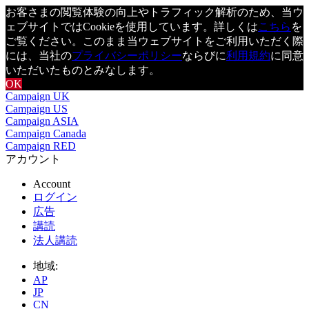
お客さまの閲覧体験の向上やトラフィック解析のため、当ウ
ェブサイトではCookieを使用しています。詳しくは
こちら
を
ご覧ください。このまま当ウェブサイトをご利用いただく際
には、当社の
プライバシーポリシー
ならびに
利用規約
に同意
いただいたものとみなします。
OK
Campaign UK
Campaign US
Campaign ASIA
Campaign Canada
Campaign RED
アカウント
Account
ログイン
広告
講読
法人講読
地域:
AP
JP
CN