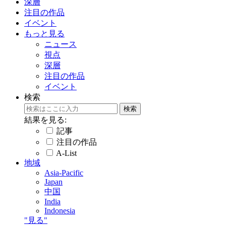
深層
注目の作品
イベント
もっと見る
ニュース
視点
深層
注目の作品
イベント
検索
結果を見る:
記事
注目の作品
A-List
地域
Asia-Pacific
Japan
中国
India
Indonesia
"見る"