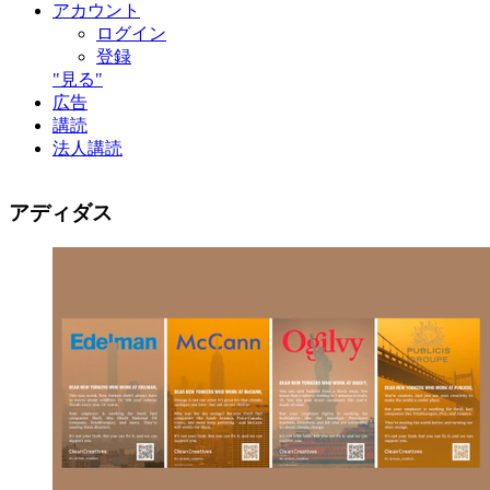
アカウント
ログイン
登録
"見る"
広告
講読
法人講読
アディダス