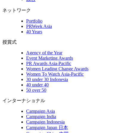
ネットワーク
Portfolio
PRWeek Asia
40 Years
授賞式
Agency of the Year
Event Marketing Awards
PR Awards Asia-Pacific
Women Leading Change Awards
Women To Watch Asia-Pacific
30 under 30 Indonesia
40 under 40
50 over 50
インターナショナル
Campaign Asia
Campaign India
Campaign Indonesia
Campaign Japan 日本