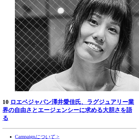
10
ロエベジャパン澤井愛佳氏、ラグジュアリー業
界の自由さとエージェンシーに求める大胆さを語
る
Campaign
について
>