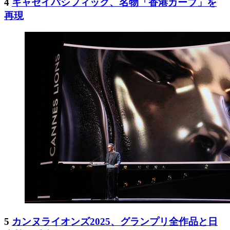
4
キャセイパシフィック、名物「香港カーブ」を
再現
5
カンヌライオンズ2025、グランプリ全作品と日