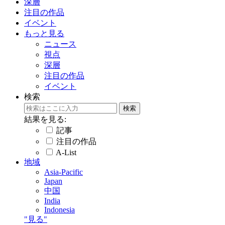
深層
注目の作品
イベント
もっと見る
ニュース
視点
深層
注目の作品
イベント
検索
結果を見る:
記事
注目の作品
A-List
地域
Asia-Pacific
Japan
中国
India
Indonesia
"見る"