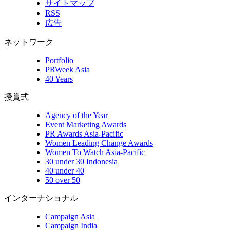
サイトマップ
RSS
広告
ネットワーク
Portfolio
PRWeek Asia
40 Years
授賞式
Agency of the Year
Event Marketing Awards
PR Awards Asia-Pacific
Women Leading Change Awards
Women To Watch Asia-Pacific
30 under 30 Indonesia
40 under 40
50 over 50
インターナショナル
Campaign Asia
Campaign India