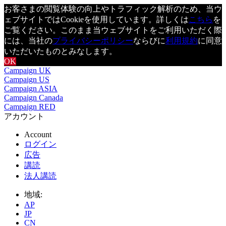
お客さまの閲覧体験の向上やトラフィック解析のため、当ウ
ェブサイトではCookieを使用しています。詳しくは
こちら
を
ご覧ください。このまま当ウェブサイトをご利用いただく際
には、当社の
プライバシーポリシー
ならびに
利用規約
に同意
いただいたものとみなします。
OK
Campaign UK
Campaign US
Campaign ASIA
Campaign Canada
Campaign RED
アカウント
Account
ログイン
広告
講読
法人講読
地域:
AP
JP
CN