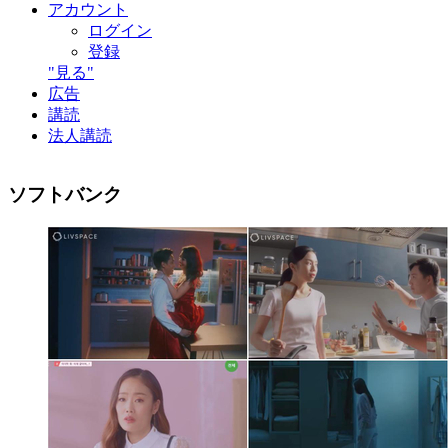
アカウント
ログイン
登録
"見る"
広告
講読
法人講読
ソフトバンク