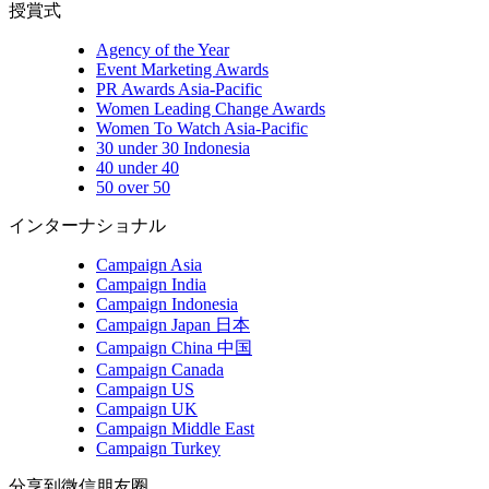
授賞式
Agency of the Year
Event Marketing Awards
PR Awards Asia-Pacific
Women Leading Change Awards
Women To Watch Asia-Pacific
30 under 30 Indonesia
40 under 40
50 over 50
インターナショナル
Campaign Asia
Campaign India
Campaign Indonesia
Campaign Japan 日本
Campaign China 中国
Campaign Canada
Campaign US
Campaign UK
Campaign Middle East
Campaign Turkey
分享到微信朋友圈