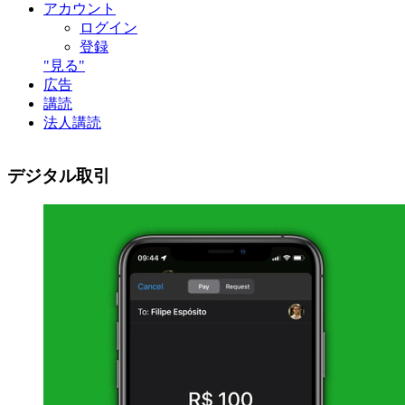
アカウント
ログイン
登録
"見る"
広告
講読
法人講読
デジタル取引