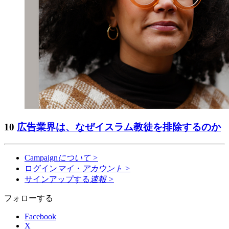
10
広告業界は、なぜイスラム教徒を排除するのか
Campaign
について
>
ログイン
マイ・アカウント
>
サインアップする
速報
>
フォローする
Facebook
X