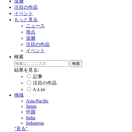
深層
注目の作品
イベント
もっと見る
ニュース
視点
深層
注目の作品
イベント
検索
結果を見る:
記事
注目の作品
A-List
地域
Asia-Pacific
Japan
中国
India
Indonesia
"見る"