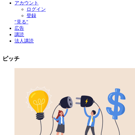
アカウント
ログイン
登録
"見る"
広告
講読
法人講読
ピッチ