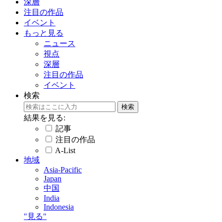
深層
注目の作品
イベント
もっと見る
ニュース
視点
深層
注目の作品
イベント
検索
結果を見る:
記事
注目の作品
A-List
地域
Asia-Pacific
Japan
中国
India
Indonesia
"見る"