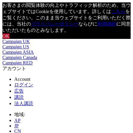
お客さまの閲覧体験の向上やトラフィック解析のため、当ウ
ェブサイトではCookieを使用しています。詳しくは
こちら
を
ご覧ください。このまま当ウェブサイトをご利用いただく際
には、当社の
プライバシーポリシー
ならびに
利用規約
に同意
いただいたものとみなします。
OK
Campaign UK
Campaign US
Campaign ASIA
Campaign Canada
Campaign RED
アカウント
Account
ログイン
広告
講読
法人講読
地域:
AP
JP
CN