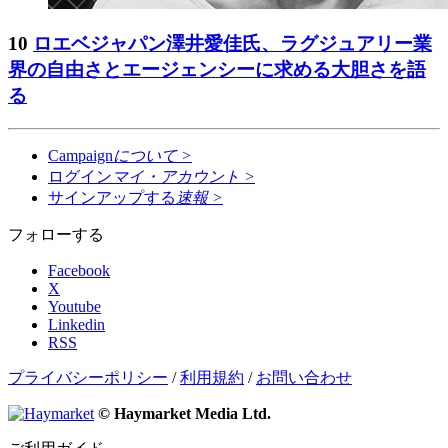
10
ロエベジャパン澤井愛佳氏、ラグジュアリー業
界の自由さとエージェンシーに求める大胆さを語
る
Campaign
について
>
ログイン
マイ・アカウント
>
サインアップする
速報
>
フォローする
Facebook
X
Youtube
Linkedin
RSS
プライバシーポリシー
/
利用規約
/
お問い合わせ
© Haymarket Media Ltd.