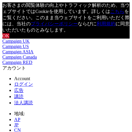
お客さまの閲覧体験の向上やトラフィック解析のため、当ウ
ェブサイトではCookieを使用しています。詳しくは
こちら
を
ご覧ください。このまま当ウェブサイトをご利用いただく際
には、当社の
プライバシーポリシー
ならびに
利用規約
に同意
いただいたものとみなします。
OK
Campaign UK
Campaign US
Campaign ASIA
Campaign Canada
Campaign RED
アカウント
Account
ログイン
広告
講読
法人講読
地域:
AP
JP
CN