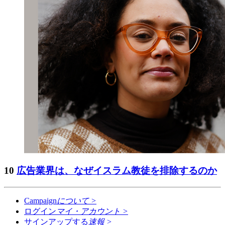
10
広告業界は、なぜイスラム教徒を排除するのか
Campaign
について
>
ログイン
マイ・アカウント
>
サインアップする
速報
>