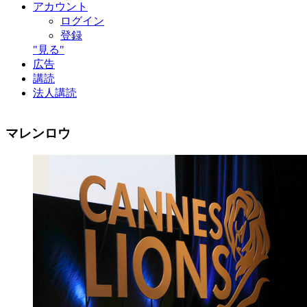
アカウント
ログイン
登録
"見る"
広告
講読
法人講読
マレンロウ