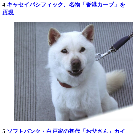
4
キャセイパシフィック、名物「香港カーブ」を
再現
5
ソフトバンク・白戸家の初代「お父さん」カイ