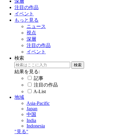
深層
注目の作品
イベント
もっと見る
ニュース
視点
深層
注目の作品
イベント
検索
結果を見る:
記事
注目の作品
A-List
地域
Asia-Pacific
Japan
中国
India
Indonesia
"見る"