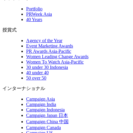
Portfolio
PRWeek Asia
40 Years
授賞式
Agency of the Year
Event Marketing Awards
PR Awards Asia-Pacific
Women Leading Change Awards
Women To Watch Asia-Pacific
30 under 30 Indonesia
40 under 40
50 over 50
インターナショナル
Campaign Asia
Campaign India
Campaign Indonesia
Campaign Japan 日本
Campaign China 中国
Campaign Canada
Campaign US