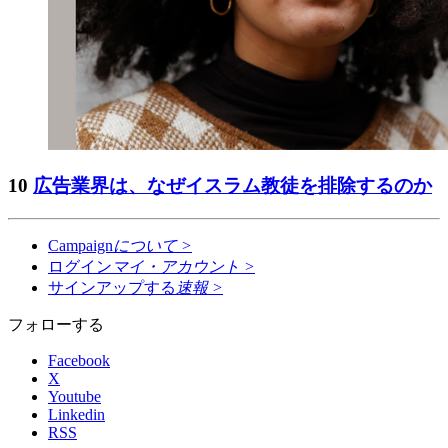
10
広告業界は、なぜイスラム教徒を排除するのか
Campaign
について
>
ログイン
マイ・アカウント
>
サインアップする
速報
>
フォローする
Facebook
X
Youtube
Linkedin
RSS