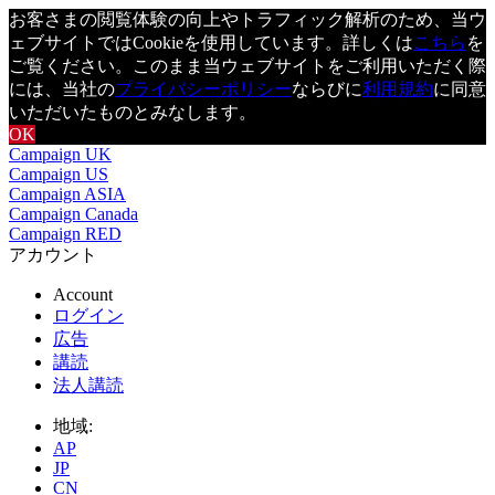
お客さまの閲覧体験の向上やトラフィック解析のため、当ウ
ェブサイトではCookieを使用しています。詳しくは
こちら
を
ご覧ください。このまま当ウェブサイトをご利用いただく際
には、当社の
プライバシーポリシー
ならびに
利用規約
に同意
いただいたものとみなします。
OK
Campaign UK
Campaign US
Campaign ASIA
Campaign Canada
Campaign RED
アカウント
Account
ログイン
広告
講読
法人講読
地域:
AP
JP
CN