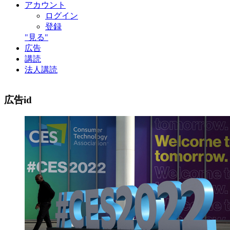
アカウント
ログイン
登録
"見る"
広告
講読
法人講読
広告id