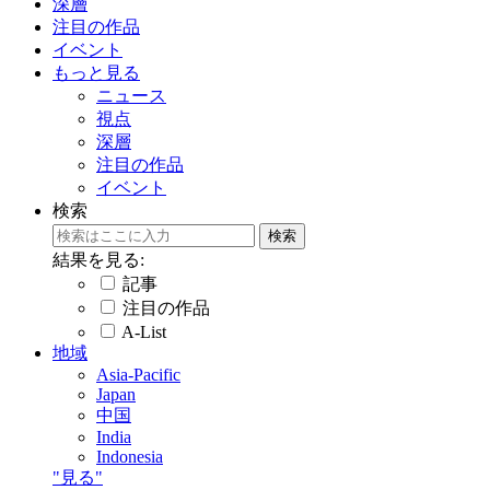
深層
注目の作品
イベント
もっと見る
ニュース
視点
深層
注目の作品
イベント
検索
結果を見る:
記事
注目の作品
A-List
地域
Asia-Pacific
Japan
中国
India
Indonesia
"見る"