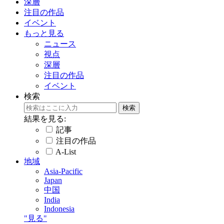
深層
注目の作品
イベント
もっと見る
ニュース
視点
深層
注目の作品
イベント
検索
結果を見る:
記事
注目の作品
A-List
地域
Asia-Pacific
Japan
中国
India
Indonesia
"見る"