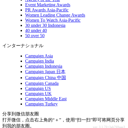
Event Marketing Awards
PR Awards Asia-Pacific
Women Leading Change Awards
Women To Watch Asia-Pacific
30 under 30 Indonesia
40 under 40
50 over 50
インターナショナル
Campaign Asia
Campaign India
Campaign Indonesia
Campaign Japan 日本
Campaign China 中国
Campaign Canada
Campaign US
Campaign UK
Campaign Middle East
Campaign Turkey
分享到微信朋友圈
打开微信，点击右上角的“＋”，使用“扫一扫”即可将网页分享
到我的朋友圈。