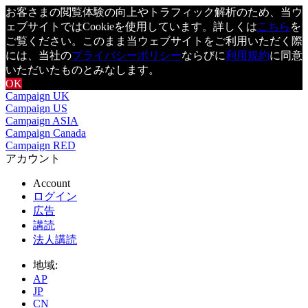
お客さまの閲覧体験の向上やトラフィック解析のため、当ウ
ェブサイトではCookieを使用しています。詳しくは
こちら
を
ご覧ください。このまま当ウェブサイトをご利用いただく際
には、当社の
プライバシーポリシー
ならびに
利用規約
に同意
いただいたものとみなします。
OK
Campaign UK
Campaign US
Campaign ASIA
Campaign Canada
Campaign RED
アカウント
Account
ログイン
広告
講読
法人講読
地域:
AP
JP
CN