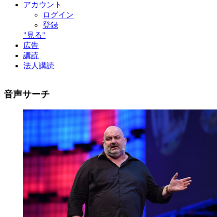
アカウント
ログイン
登録
"見る"
広告
講読
法人講読
音声サーチ