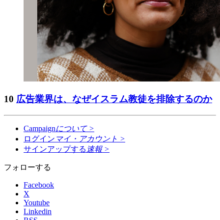
10
広告業界は、なぜイスラム教徒を排除するのか
Campaign
について
>
ログイン
マイ・アカウント
>
サインアップする
速報
>
フォローする
Facebook
X
Youtube
Linkedin