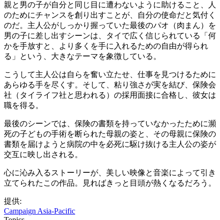
親と男の子が自分と同じ目に遭わないように助けること、人
のためにチャンスを創り出すことが、自分の使命だと気付く
のだ。主人公がしっかり握っていた最後のパオ（肉まん）を
男の子に差し出すシーンは、タイで広く信じられている「何
かを手放すと、より多くを手に入れるための自由が得られ
る」という、大きなテーマを象徴している。
こうして主人公は自らを奮い立たせ、仕事を見つけるために
あらゆる手を尽くす。そして、粘り強さが実を結び、保険会
社（タイライフ社と思われる）の採用面接に合格し、彼女は
職を得る。
最後のシーンでは、保険の書類を持っていなかったために瀕
死の子どもの手術を断られた母親の姿と、その母親に保険の
書類を届けようと病院の中を必死に駆け抜ける主人公の姿が
交互に映し出される。
心に沁み入るストーリーが、美しい映像と音楽によって引き
立てられたこの作品。見ればきっと目頭が熱くなるだろう。
提供:
Campaign Asia-Pacific
Topics