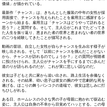
価値」が描かれている。
最新作「チャンス」は、きちんとした服装の中年の女性が採
用面接で、チャンスを与えられたことを雇用主に感謝するシ
ーンから始まる。雇用主は「チャンスはどうやって訪れると
思う？」と質問する。そして、主人公がこれまでたどってき
た人生を振り返り、恵まれた者の世界と恵まれない者の世界
の二つを経験してきたことが描写される。
動画の冒頭、自立した女性が自らチャンスを生み出す様子が
映し出される。そして「以前にチャンスを掴んだことがない
から、チャンスが訪れるのでしょうか？」との質問が視聴者
に投げかけられ、主人公がチャンスを手にするまでに歩んだ
道のりが語られるのだが、これが実に悲しい話なのだ。
彼女は子どもと共に家から追い出され、路上生活を余儀なく
される。その結果、幼い息子は彼女の腕の中で悲劇的な死を
遂げる。ほこりの舞うバンコクの道端で、彼女は悲しみに打
ちひしがれる。
ある日、ホームレスの小さな男の子が母親に抱かれて咳込む
姿に、主人公は自身の不幸から目覚めてハッとする。この母