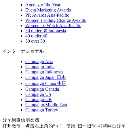
Agency of the Year
Event Marketing Awards
PR Awards Asia-Pacific
Women Leading Change Awards
Women To Watch Asia-Pacific
30 under 30 Indonesia
40 under 40
50 over 50
インターナショナル
Campaign Asia
Campaign India
Campaign Indonesia
Campaign Japan 日本
Campaign China 中国
Campaign Canada
Campaign US
Campaign UK
Campaign Middle East
Campaign Turkey
分享到微信朋友圈
打开微信，点击右上角的“＋”，使用“扫一扫”即可将网页分享