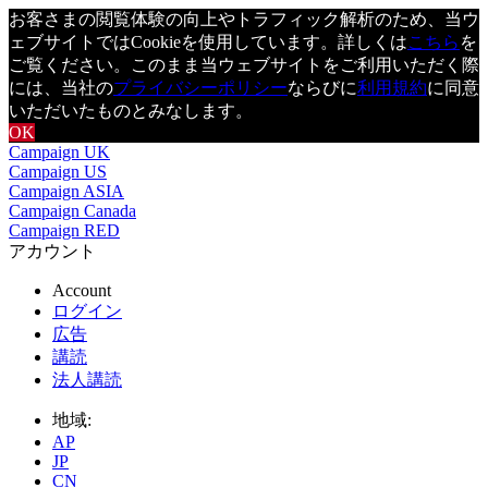
お客さまの閲覧体験の向上やトラフィック解析のため、当ウ
ェブサイトではCookieを使用しています。詳しくは
こちら
を
ご覧ください。このまま当ウェブサイトをご利用いただく際
には、当社の
プライバシーポリシー
ならびに
利用規約
に同意
いただいたものとみなします。
OK
Campaign UK
Campaign US
Campaign ASIA
Campaign Canada
Campaign RED
アカウント
Account
ログイン
広告
講読
法人講読
地域:
AP
JP
CN