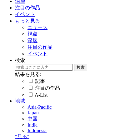
深層
注目の作品
イベント
もっと見る
ニュース
視点
深層
注目の作品
イベント
検索
結果を見る:
記事
注目の作品
A-List
地域
Asia-Pacific
Japan
中国
India
Indonesia
"見る"