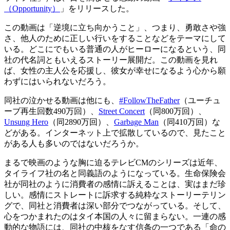
（Opportunity）
」をリリースした。
この動画は「逆境に立ち向かうこと」、つまり、勇敢さや強
さ、他人のために正しい行いをすることなどをテーマにして
いる。どこにでもいる普通の人がヒーローになるという、同
社の代名詞ともいえるストーリー展開だ。この動画を見れ
ば、女性の主人公を応援し、彼女が幸せになるよう心から願
わずにはいられないだろう。
同社の泣かせる動画は他にも、
#FollowTheFather
（ユーチュ
ーブ再生回数490万回）、
Street Concert
（同800万回）、
Unsung Hero
（同2890万回）、
Garbage Man
（同410万回）な
どがある。インターネット上で拡散しているので、見たこと
がある人も多いのではないだろうか。
まるで映画のような胸に迫るテレビCMのシリーズは近年、
タイライフ社の名と同義語のようになっている。生命保険会
社が同社のように消費者の感情に訴えることは、実はまだ珍
しい。感情にストレートに訴求する純粋なストーリーテリン
グで、同社と消費者は深い部分でつながっている。そして、
心をつかまれたのはタイ本国の人々に留まらない。一連の感
動的な物語には、同社の中核をなす信条の一つである「命の