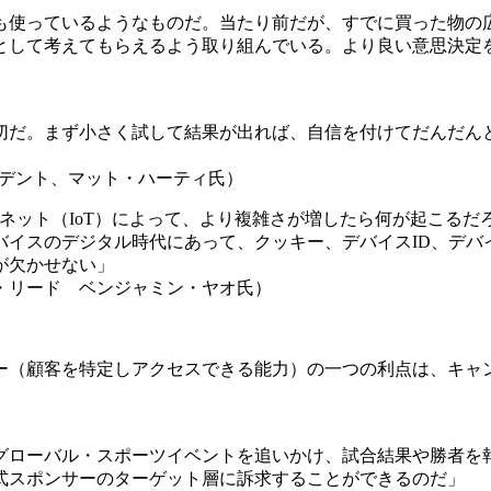
も使っているようなものだ。当たり前だが、すでに買った物の
として考えてもらえるよう取り組んでいる。より良い意思決定
切だ。まず小さく試して結果が出れば、自信を付けてだんだん
プレジデント、マット・ハーティ氏）
ネット（IoT）によって、より複雑さが増したら何が起こる
バイスのデジタル時代にあって、クッキー、デバイスID、デバ
が欠かせない」
・リード ベンジャミン・ヤオ氏）
ー（顧客を特定しアクセスできる能力）の一つの利点は、キャ
」
グローバル・スポーツイベントを追いかけ、試合結果や勝者を
式スポンサーのターゲット層に訴求することができるのだ」