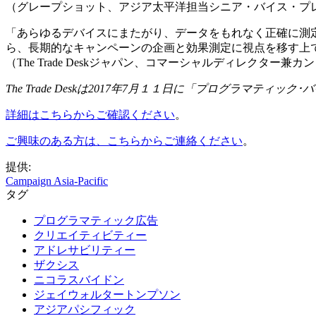
（グレープショット、アジア太平洋担当シニア・バイス・プ
「あらゆるデバイスにまたがり、データをもれなく正確に測
ら、長期的なキャンペーンの企画と効果測定に視点を移す上
（The Trade Deskジャパン、コマーシャルディレクター
The Trade Deskは2017年7月１１日に「プログラマティック
詳細はこちらからご確認ください
。
ご興味のある方は、こちらからご連絡ください
。
提供:
Campaign Asia-Pacific
タグ
プログラマティック広告
クリエイティビティー
アドレサビリティー
ザクシス
ニコラスバイドン
ジェイウォルタートンプソン
アジアパシフィック