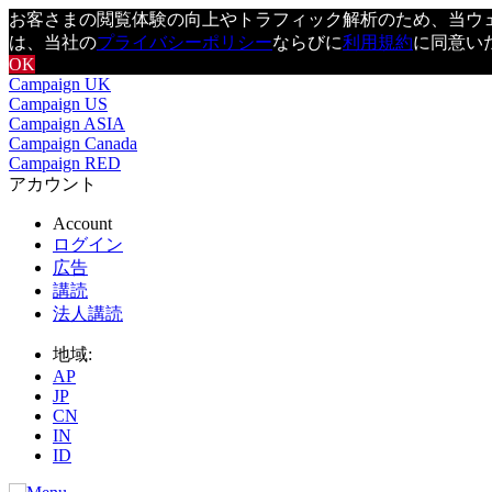
お客さまの閲覧体験の向上やトラフィック解析のため、当ウェブ
は、当社の
プライバシーポリシー
ならびに
利用規約
に同意い
OK
Campaign UK
Campaign US
Campaign ASIA
Campaign Canada
Campaign RED
アカウント
Account
ログイン
広告
講読
法人講読
地域:
AP
JP
CN
IN
ID