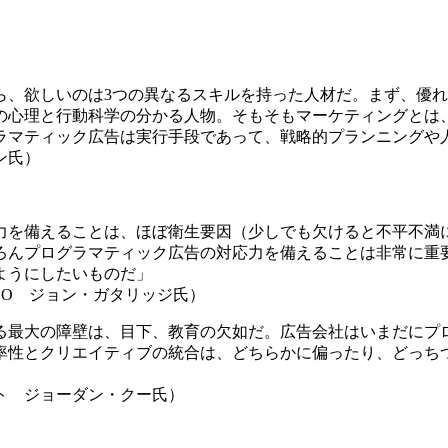
ら、欲しいのは3つの異なるスキルを持った人材だ。まず、優
の心理と行動科学の分かる人物。そもそもマーケティングとは
ラマティック広告は実行手段であって、戦略的プランニングや
ン氏）
力を備えることは、ほぼ衛生要因（少しでも欠けると不平不満
ろんプログラマティック広告の対応力を備えることは非常に重
ようにしたいものだ」
EO ジョン・ガタリッジ氏）
る最大の障壁は、目下、教育の欠如だ。広告会社はいまだにプ
率性とクリエイティブの統合は、どちらかに偏ったり、どっち
ト ジョーダン・クー氏）