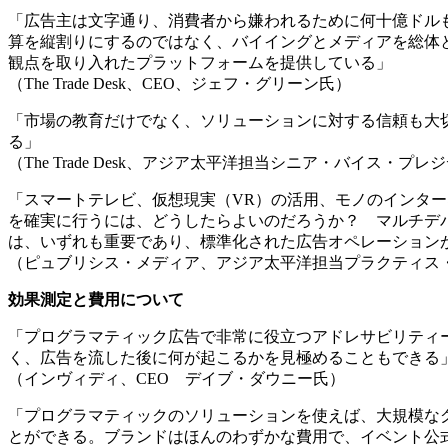
「広告主は文字通り、消費者から嫌われるために何十億ドル
算を縦割りにするのではなく、バイイングとメディアを総体
観点を取り入れたプラットフォームを提供している」
（The Trade Desk、CEO、ジェフ・グリーン氏）
「市場の教育だけでなく、ソリューションに対する信頼も大
る」
（The Trade Desk、アジア太平洋担当シニア・バイス・
「スマートテレビ、仮想現実（VR）の活用、モノのインター
を確実に行うには、どうしたらよいのだろうか？ マルチデ
は、いずれも重要であり、標準化された広告オペレーション
（ピュブリシス・メディア、アジア太平洋担当プラクティス
効果測定と費用について
「プログラマティック広告で非常に役立つアドレサビリティ
く、広告を流した後に何が起こるかを見極めることもできる
（インヴィディ、CEO デイブ・ダウニー氏）
「プログラマティックのソリューションを使えば、大規模な
とができる。ブランドはほんのわずかな費用で、イベント公