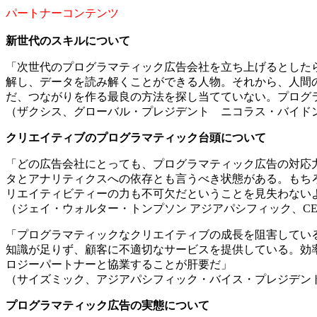
パートナーコンテンツ
新世代のスキルについて
「次世代のプログラマティック広告会社を立ち上げるとした
解し、データを読み解くことができる人物。それから、人間
だ、つながりを作る最良の方法を探し当てていない。プログ
（ザクシス、グローバル・プレジデント ニコラス・バイド
クリエイティブのプログラマティック台頭について
「どの広告会社にとっても、プログラマティック広告の対応
タとアナリティクスへの依存とも言うべき状態がある。もち
リエイティビティーの力も不可欠だということを見失わない
（ジェイ・ウォルター・トンプソン アジアパシフィック、C
「プログラマティックなクリエイティブの成長を阻害してい
知識が足りず、顧客に不適切なサービスを提供している。効
ロジーパートナーと協業することが肝要だ」
（サイズミック、アジアパシフィック・バイス・プレジデン
プログラマティック広告の実態について