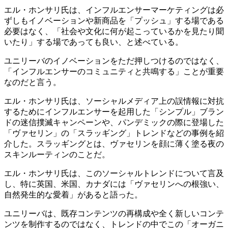
エル・ホンサリ氏は、インフルエンサーマーケティングは必
ずしもイノベーションや新商品を「プッシュ」する場である
必要はなく、「社会や文化に何が起こっているかを見たり聞
いたり」する場であっても良い、と述べている。
ユニリーバのイノベーションをただ押しつけるのではなく、
「インフルエンサーのコミュニティと共鳴する」ことが重要
なのだと言う。
エル・ホンサリ氏は、ソーシャルメディア上の誤情報に対抗
するためにインフルエンサーを起用した「シンプル」ブラン
ドの迷信撲滅キャンペーンや、パンデミックの際に登場した
「ヴァセリン」の「スラッギング」トレンドなどの事例を紹
介した。スラッギングとは、ヴァセリンを顔に薄く塗る夜の
スキンルーティンのことだ。
エル・ホンサリ氏は、このソーシャルトレンドについて言及
し、特に英国、米国、カナダには「ヴァセリンへの根強い、
自然発生的な愛着」があると語った。
ユニリーバは、既存コンテンツの再構成や全く新しいコンテ
ンツを制作するのではなく、トレンドの中でこの「オーガニ