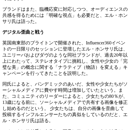
ブランドはまた、臨機応変に対応しつつ、オーディエンスの
共感を得るためには「明確な視点」も必要だと、エル・ホン
サリ氏は語った。
デジタル歪曲と戦う
英国南東部のブライトンで開催された、Influencer360イベン
トの一日限りのセッションに登壇したエル・ホンサリ氏は、
ユニリーバおよびダヴのような同社ブランドが、過去20年以
上にわたって、ステレオタイプに挑戦し、女性や少女の「完
璧な美」の概念に関する「ナラティブ（物語）を変える」キ
ャンペーンを行ってきたことを説明した。
同氏によると、パンデミックのあいだ、女性や少女たちがソ
ーシャルメディアに費やす時間は増加していたという。ま
た、コミュニティのリーダーによると、少女たちの80％が、
13歳になる前に、ソーシャルメディアで共有する画像を修正
し始めるのだという。 少女たちは、自分の画像を歪曲して
投稿するインフルエンサーたちの真似をしているのだと、エ
ル・ホンサリ氏は語る。