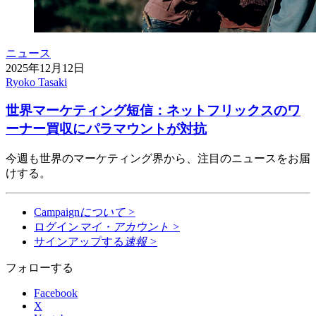
ニュース
2025年12月12日
Ryoko Tasaki
世界マーケティング短信：ネットフリックスのワ
ーナー買収にパラマウントが対抗
今週も世界のマーケティング界から、注目のニュースをお届
けする。
Campaign
について
>
ログイン
マイ・アカウント
>
サインアップする
速報
>
フォローする
Facebook
X