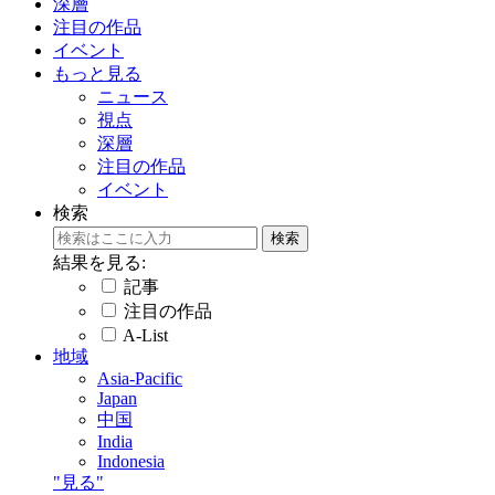
深層
注目の作品
イベント
もっと見る
ニュース
視点
深層
注目の作品
イベント
検索
結果を見る:
記事
注目の作品
A-List
地域
Asia-Pacific
Japan
中国
India
Indonesia
"見る"