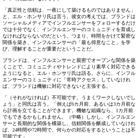
「真正性と信頼は、一夜にして築けるものではありません」
と、エル・ホンサリ氏は言う。彼女の考えでは、ブランドは
ソーシャルメディアでインフルエンサーをフォローするだけ
では十分でなく、インフルエンサーのコミュニティを育成し
なければならないのだという。つまり、時間をかけて緊密な
関係を築き、インフルエンサーの「最も得意なこと」を学
び、理解することが重要だということだ。
ブランドは、インフルエンサーと親密でオープンな関係を築
くことで、コミュニティやトレンドにより素早く対応できる
ようになると、エル・ホンサリ氏は語る。さらに、インフル
エンサーのコミュニティに「常時アクセス」していなけれ
ば、ブランドは機敏に対応できないと主張する。
「（それがなければ）不可能です。うまくワークしないでし
ょう」と同氏は言う。「例えば6カ月前、あるいは3カ月前な
ら計画を立てることができます。機敏な組織なら、1カ月前
でもできるかもしれません。（中略）しかし、インフルエン
サーと長期的な関係を構築し、信頼関係を醸成していなけれ
ば、24時間や72時間で、何らかの対応をするということは不
可能です」