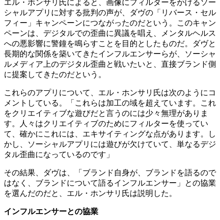
エル・ホンサリ氏によると、画像にフィルターをかけるソー
シャルアプリに対する批判の声が、ダヴの「リバース・セル
フィー」キャンペーンにつながったのだという。このキャン
ペーンは、デジタルでの歪曲に異議を唱え、メンタルヘルス
への悪影響に警鐘を鳴らすことを目的としたものだ。ダヴと
長期的な関係を築いてきたインフルエンサーらが、ソーシャ
ルメディア上のデジタル歪曲と戦いたいと、直接ブランド側
に提案してきたのだという。
これらのアプリについて、エル・ホンサリ氏は次のようにコ
メントしている。「これらは加工の域を超えています。これ
をクリエイティブな遊びだと言うのには少々無理がありま
す。人々はクリエイティブのためにフィルターを使ってい
て、確かにこれには、エキサイティングな点があります。し
かし、ソーシャルアプリには遊びが欠けていて、単なるデジ
タル歪曲になっているのです」
その結果、ダヴは、「ブランド自身が、ブランドを語るので
はなく、ブランドについて語るインフルエンサー」との協業
を選んだのだと、エル・ホンサリ氏は説明した。
インフルエンサーとの協業