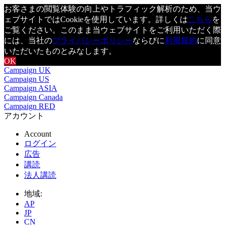
お客さまの閲覧体験の向上やトラフィック解析のため、当ウ
ェブサイトではCookieを使用しています。詳しくは
こちら
を
ご覧ください。このまま当ウェブサイトをご利用いただく際
には、当社の
プライバシーポリシー
ならびに
利用規約
に同意
いただいたものとみなします。
OK
Campaign UK
Campaign US
Campaign ASIA
Campaign Canada
Campaign RED
アカウント
Account
ログイン
広告
講読
法人講読
地域:
AP
JP
CN