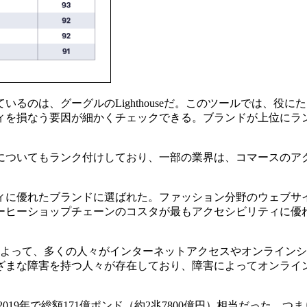
るのは、グーグルのLighthouseだ。このツールでは、役
ィを損なう要因が細かくチェックできる。ブランドが上位にラ
についてもランク付けしており、一部の業界は、コマースのア
ィに優れたブランドに選ばれた。ファッション分野のウェブサ
ーヒーショップチェーンのコスタが最もアクセシビリティに優
によって、多くの人々がインターネットアクセスやオンライン
まざまな障害を持つ人々が存在しており、障害によってオンラ
は、2019年で総額171億ポンド（約2兆7800億円）相当だっ