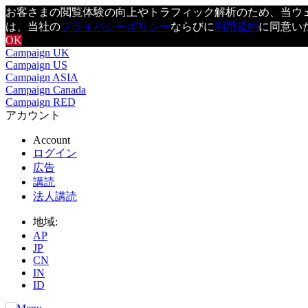
お客さまの閲覧体験の向上やトラフィック解析のため、当ウェブ
は、当社の
プライバシーポリシー
ならびに
利用規約
に同意い
OK
Campaign UK
Campaign US
Campaign ASIA
Campaign Canada
Campaign RED
アカウント
Account
ログイン
広告
講読
法人講読
地域:
AP
JP
CN
IN
ID