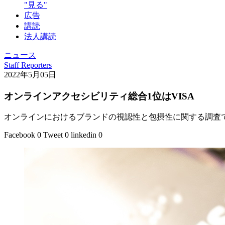
"見る"
広告
講読
法人講読
ニュース
Staff Reporters
2022年5月05日
オンラインアクセシビリティ総合1位はVISA
オンラインにおけるブランドの視認性と包摂性に関する調査で
Facebook
0
Tweet
0
linkedin
0