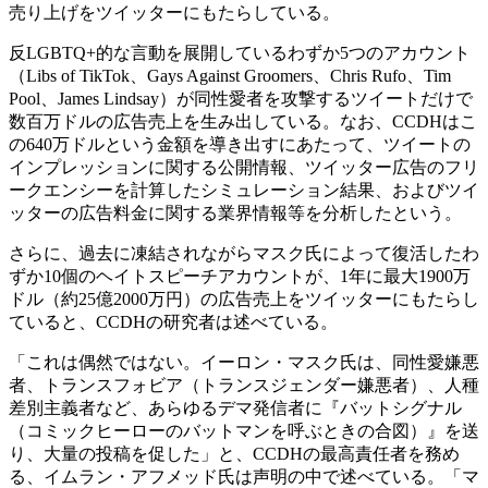
売り上げをツイッターにもたらしている。
反LGBTQ+的な言動を展開しているわずか5つのアカウント
（Libs of TikTok、Gays Against Groomers、Chris Rufo、Tim
Pool、James Lindsay）が同性愛者を攻撃するツイートだけで
数百万ドルの広告売上を生み出している。なお、CCDHはこ
の640万ドルという金額を導き出すにあたって、ツイートの
インプレッションに関する公開情報、ツイッター広告のフリ
ークエンシーを計算したシミュレーション結果、およびツイ
ッターの広告料金に関する業界情報等を分析したという。
さらに、過去に凍結されながらマスク氏によって復活したわ
ずか10個のヘイトスピーチアカウントが、1年に最大1900万
ドル（約25億2000万円）の広告売上をツイッターにもたらし
ていると、CCDHの研究者は述べている。
「これは偶然ではない。イーロン・マスク氏は、同性愛嫌悪
者、トランスフォビア（トランスジェンダー嫌悪者）、人種
差別主義者など、あらゆるデマ発信者に『バットシグナル
（コミックヒーローのバットマンを呼ぶときの合図）』を送
り、大量の投稿を促した」と、CCDHの最高責任者を務め
る、イムラン・アフメッド氏は声明の中で述べている。「マ