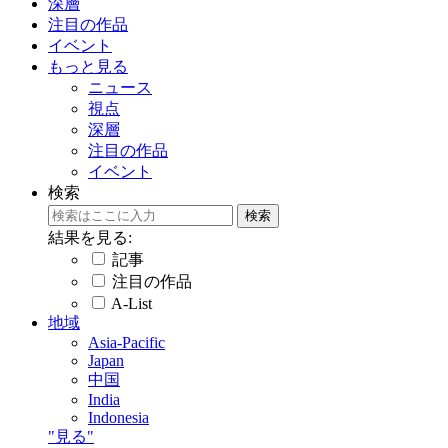
深層
注目の作品
イベント
もっと見る
ニュース
視点
深層
注目の作品
イベント
検索
結果を見る:
記事
注目の作品
A-List
地域
Asia-Pacific
Japan
中国
India
Indonesia
"見る"