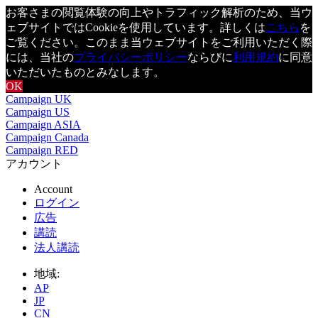
お客さまの閲覧体験の向上やトラフィック解析のため、当ウ
ェブサイトではCookieを使用しています。詳しくは
こちら
を
ご覧ください。このまま当ウェブサイトをご利用いただく際
には、当社の
プライバシーポリシー
ならびに
利用規約
に同意
いただいたものとみなします。
OK
Campaign UK
Campaign US
Campaign ASIA
Campaign Canada
Campaign RED
アカウント
Account
ログイン
広告
講読
法人講読
地域:
AP
JP
CN