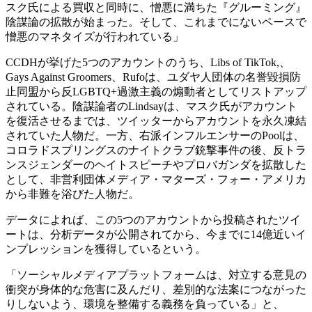
スク氏による買収と同時に、憎悪に満ちた『グルーミング』
陰謀論の拡散が始まった。そして、これまでにないペースで
憎悪のマネタイズが行われている」
CCDHが挙げた5つのアカウントのうち、Libs of TikTok,、
Gays Against Groomers、Rufoは、ユダヤ人団体の名誉毀損防
止同盟から反LGBTQ+過激主義の煽動者としてリストアップ
されている。陰謀論者のLindsayは、マスク氏がアカウント
を復活させるまでは、ツイッターからアカウントを永久凍結
されていた人物だ。一方、右派インフルエンサーのPoolは、
コロラドスプリングスのナイトクラブ銃撃事件の後、反トラ
ンスジェンダーのヘイトスピーチやプロバガンダを拡散した
として、非営利団体メディア・マターズ・フォー・アメリカ
から非難を浴びた人物だ。
データによれば、この5つのアカウントから投稿されたツイ
ートは、分析データが公開されてから、今までに14億近いイ
ンプレッションを獲得しているという。
「ソーシャルメディアプラットフォームは、対立する意見の
衝突が身体的な危害に及んだり、差別的な法案につながった
りしないよう、環境を整備する義務を負っている」と、