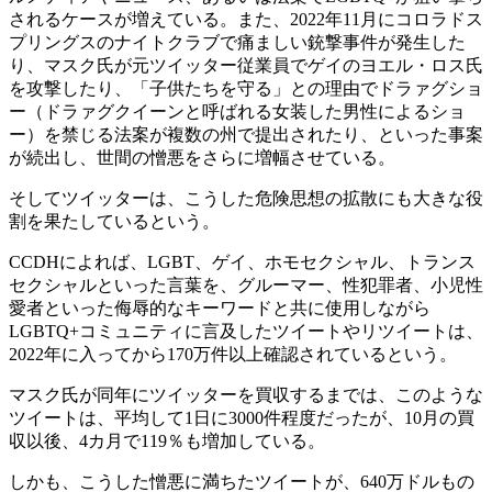
されるケースが増えている。また、2022年11月にコロラドス
プリングスのナイトクラブで痛ましい銃撃事件が発生した
り、マスク氏が元ツイッター従業員でゲイのヨエル・ロス氏
を攻撃したり、「子供たちを守る」との理由でドラァグショ
ー（ドラァグクイーンと呼ばれる女装した男性によるショ
ー）を禁じる法案が複数の州で提出されたり、といった事案
が続出し、世間の憎悪をさらに増幅させている。
そしてツイッターは、こうした危険思想の拡散にも大きな役
割を果たしているという。
CCDHによれば、LGBT、ゲイ、ホモセクシャル、トランス
セクシャルといった言葉を、グルーマー、性犯罪者、小児性
愛者といった侮辱的なキーワードと共に使用しながら
LGBTQ+コミュニティに言及したツイートやリツイートは、
2022年に入ってから170万件以上確認されているという。
マスク氏が同年にツイッターを買収するまでは、このような
ツイートは、平均して1日に3000件程度だったが、10月の買
収以後、4カ月で119％も増加している。
しかも、こうした憎悪に満ちたツイートが、640万ドルもの