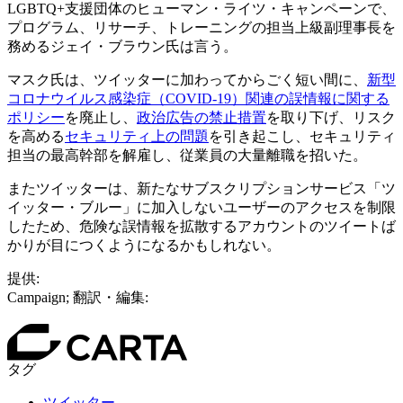
LGBTQ+支援団体のヒューマン・ライツ・キャンペーンで、
プログラム、リサーチ、トレーニングの担当上級副理事長を
務めるジェイ・ブラウン氏は言う。
マスク氏は、ツイッターに加わってからごく短い間に、
新型
コロナウイルス感染症（COVID-19）関連の誤情報に関する
ポリシー
を廃止し、
政治広告の禁止措置
を取り下げ、リスク
を高める
セキュリティ上の問題
を引き起こし、セキュリティ
担当の最高幹部を解雇し、従業員の大量離職を招いた。
またツイッターは、新たなサブスクリプションサービス「ツ
イッター・ブルー」に加入しないユーザーのアクセスを制限
したため、危険な誤情報を拡散するアカウントのツイートば
かりが目につくようになるかもしれない。
提供:
Campaign; 翻訳・編集:
タグ
ツイッター