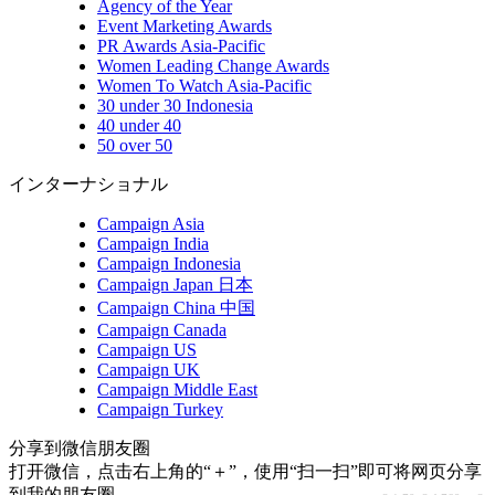
Agency of the Year
Event Marketing Awards
PR Awards Asia-Pacific
Women Leading Change Awards
Women To Watch Asia-Pacific
30 under 30 Indonesia
40 under 40
50 over 50
インターナショナル
Campaign Asia
Campaign India
Campaign Indonesia
Campaign Japan 日本
Campaign China 中国
Campaign Canada
Campaign US
Campaign UK
Campaign Middle East
Campaign Turkey
分享到微信朋友圈
打开微信，点击右上角的“＋”，使用“扫一扫”即可将网页分享
到我的朋友圈。