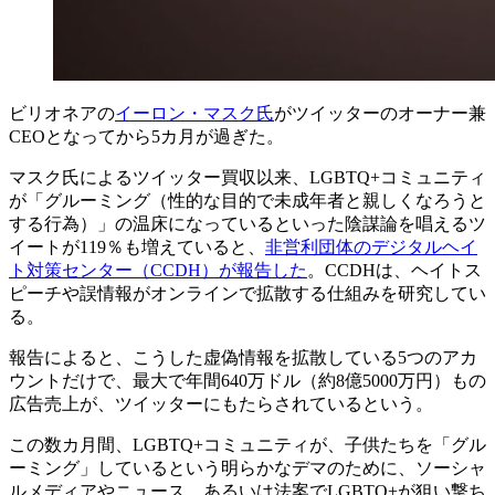
ビリオネアの
イーロン・マスク氏
がツイッターのオーナー兼
CEOとなってから5カ月が過ぎた。
マスク氏によるツイッター買収以来、LGBTQ+コミュニティ
が「グルーミング（性的な目的で未成年者と親しくなろうと
する行為）」の温床になっているといった陰謀論を唱えるツ
イートが119％も増えていると、
非営利団体のデジタルヘイ
ト対策センター（CCDH）が報告した
。CCDHは、ヘイトス
ピーチや誤情報がオンラインで拡散する仕組みを研究してい
る。
報告によると、こうした虚偽情報を拡散している5つのアカ
ウントだけで、最大で年間640万ドル（約8億5000万円）もの
広告売上が、ツイッターにもたらされているという。
この数カ月間、LGBTQ+コミュニティが、子供たちを「グル
ーミング」しているという明らかなデマのために、ソーシャ
ルメディアやニュース、あるいは法案でLGBTQ+が狙い撃ち