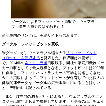
グーグルによるフィットビット買収で、ウェアラ
ブル業界の勢力図は変わるか？
※記事内のリンクは、英語サイトも含みます。
グーグル、フィットビットを買収
米グーグルが、ウェアラブル端末大手
「フィットビット
（Fitbit）」を買収する
と発表した。買収額は21億米ドル
で、2014年の
ネスト・ラボ
買収以来、同社の家庭用機器メー
カー買収としては最大規模となる。フィットビットは2007年
に創業し、フィットネストラッカーの市場を開拓してきた。
今回の買収によって、フィットビットが保有していた個人の
健康関連データをグーグルの広告事業に用いることはない
と、声明内に明記されている。
「IDC（IT専門の調査会社）によると、ウェアラブルテクノ
ロジーは前年比16％で成長しています」と語るのは、チェイ