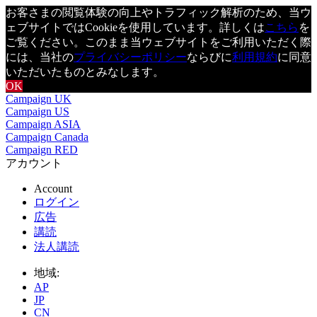
お客さまの閲覧体験の向上やトラフィック解析のため、当ウ
ェブサイトではCookieを使用しています。詳しくは
こちら
を
ご覧ください。このまま当ウェブサイトをご利用いただく際
には、当社の
プライバシーポリシー
ならびに
利用規約
に同意
いただいたものとみなします。
OK
Campaign UK
Campaign US
Campaign ASIA
Campaign Canada
Campaign RED
アカウント
Account
ログイン
広告
講読
法人講読
地域:
AP
JP
CN