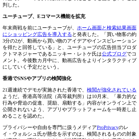
判した。
ユーチューブ、
E
コマース機能を拡充
年末商戦を前にユーチューブが、
ホーム画面と検索結果画面
にショッピング広告を導入する
と発表した。「買い物客の約
3分の2が、動画から買い物のアイデアやインスピレーション
を得たと回答している」と、ユーチューブの広告担当プロダ
クトマネジャーであるニッキー・レトケ氏は
公式ブログ
でコ
メント。今後数カ月中に、動画広告をよりインタラクティブ
にしていく予定だという。
香港で
SNS
やアプリの検閲強化
21週連続でデモが実施された香港で、
検閲が強化されている
ようだ。香港高等法院（高等裁判所）は10月末、「暴力的な
行為や脅迫の促進、奨励、扇動する」内容がオンライン上で
公開されないよう、アプリやプラットフォームを一時差し止
めることを認めた。
プライバシーや自由を専門に扱うメディア
ProPrivacy
のレ
イ・ウォルシュ氏が懸念を示すのは、検閲されるものの対象