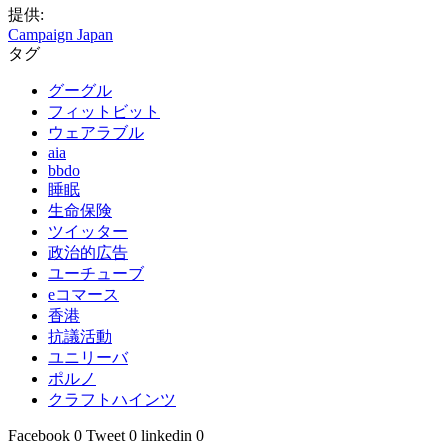
提供:
Campaign Japan
タグ
グーグル
フィットビット
ウェアラブル
aia
bbdo
睡眠
生命保険
ツイッター
政治的広告
ユーチューブ
eコマース
香港
抗議活動
ユニリーバ
ポルノ
クラフトハインツ
Facebook
0
Tweet
0
linkedin
0