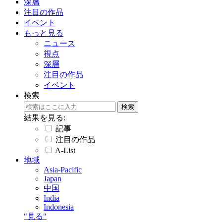
深層
注目の作品
イベント
もっと見る
ニュース
視点
深層
注目の作品
イベント
検索
結果を見る:
記事
注目の作品
A-List
地域
Asia-Pacific
Japan
中国
India
Indonesia
"見る"