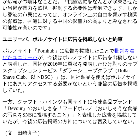
が広範かつ曖昧なことだ。「抗議活動をなんとか収束させた
い当局が暴力を監視・抑制する必要性は理解できます。しか
し香港の市民にとっては、オンライン上の自由を脅かす検閲
の脅威は、香港に対する中国の影響力の高まりとみなされる
可能性が高いのです」
ユニリーバ、ポルノサイトに広告を掲載しないと約束
ポルノサイト「Pornhub」に広告を掲載したことで
批判を浴
びたユニリーバ
が、今後はポルノサイトに広告を出稿しない
と表明した。同社が2016年に買収を発表したひげ剃りのサブ
スクリプションサービス「ダラーシェーブクラブ（Dollar
Shave Club、以下DSC）」は、同社製品を使えばポルノサイ
トにあまりアクセスする必要がないという趣旨の広告を掲載
していた。
一方、クラフト・ハインツも同サイトに冷凍食品ブランド
「Devour」のおいしさを「フードポルノ（おいしそうな食品
の写真をSNSに投稿すること）」と表現した広告を掲載して
いたが、今後の広告掲載の方針については言及していない。
（文：田崎亮子）