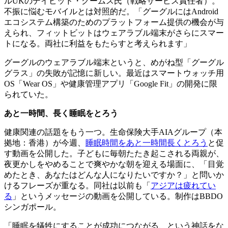
ルUKのデイビッド・クームス氏（戦略サービス責任者）。
不振に悩むモバイルとは対照的だ。「グーグルにはAndroid
エコシステム構築のためのプラットフォーム提供の機会が与
えられ、フィットビットはウェアラブル端末がさらにスマー
トになる。両社に利益をもたらすと考えられます」
グーグルのウェアラブル端末というと、めがね型「グーグル
グラス」の失敗が記憶に新しい。最近はスマートウォッチ用
OS「Wear OS」や健康管理アプリ「Google Fit」の開発に限
られていた。
あと一時間、長く睡眠をとろう
健康関連の話題をもう一つ。生命保険大手AIAグループ（本
拠地：香港）が今週、
睡眠時間をあと一時間長くとろう
と促
す動画を公開した。子どもに毎朝たたき起こされる両親が、
夜更かしをやめることで爽やかな朝を迎える場面に、「目覚
めたとき、あなたはどんな人になりたいですか？」と問いか
けるフレーズが重なる。同社は以前も「
アジアは疲れてい
る
」というメッセージの動画を公開している。制作はBBDO
シンガポール。
「睡眠を犠牲にすることが成功につながる、という神話をな