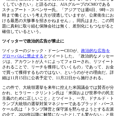
くしていきたい」と語るのは、AIAグループのCMOである
スチュアート・スペンサー氏。「アジアでは週6日、9時～21
時まで働くという考え方が浸透していますが、公衆衛生にお
ける最悪の大惨事を招きかねません」。同氏はまた、この問
題に真剣に取り組む保険会社は無く、差別化にもつながると
確信しているという。
ツイッターで政治的広告が禁止に
ツイッターのジャック・ドーシーCEOが、
政治的な広告を
グローバルに禁止する
とツイートした。「政治的なメッセー
ジは、アカウントが人々によってフォローされ、リツイート
されることで、リーチを獲得していくもの」であって、お金
で買って獲得するものではない、というのがその理由だ。詳
細は11月15日に公表予定で、11月22日から施行される。
この件で、大統領選挙を来年に控えた米国議会では賛否が分
かれ、ヒラリー・クリントン氏は「米国および世界中の民主
主義のために正しいこと」とツイート。一方、ドナルド・ト
ランプ大統領の選挙対策マネジャーであるブラッド・パース
ケール氏は「トランプ陣営と保守派を黙らせようとする左派
の企て。2020年以降に解禁になったとしても驚かない」と批