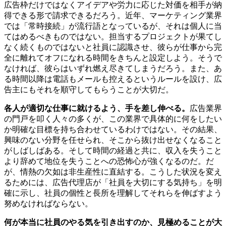
広告枠だけではなくアイデアや労力に応じた対価を相手が納
得できる形で請求できるだろう。近年、マーケティング業界
では「常時接続」が流行語となっているが、それは個人に当
てはめるべきものではない。担当するプロジェクトが果てし
なく続くものではないと社員に認識させ、彼らが仕事から完
全に離れてオフになれる時間をきちんと設定しよう。そうで
なければ、彼らはいずれ燃え尽きてしまうだろう。また、あ
る時間以降は電話もメールも控えるというルールを設け、広
告主にもそれを順守してもらうことが大切だ。
各人が適切な仕事に就けるよう、手を差し伸べる。
広告業界
の門戸を叩く人々の多くが、この業界で具体的に何をしたい
か明確な目標を持ち合わせているわけではない。その結果、
興味のない分野を任せられ、そこから抜け出せなくなること
がしばしばある。そして時間の経過と共に、収入を失うこと
より辞めて地位を失うことへの恐怖心が強くなるのだ。だ
が、情熱の欠如は非生産性に直結する。こうした状況を変え
るためには、広告代理店が「社員を大切にする気持ち」を明
確に示し、社員の個性と長所を理解してそれらを伸ばすよう
努めなければならない。
何が本当に社員のやる気を引き出すのか、見極めることが大