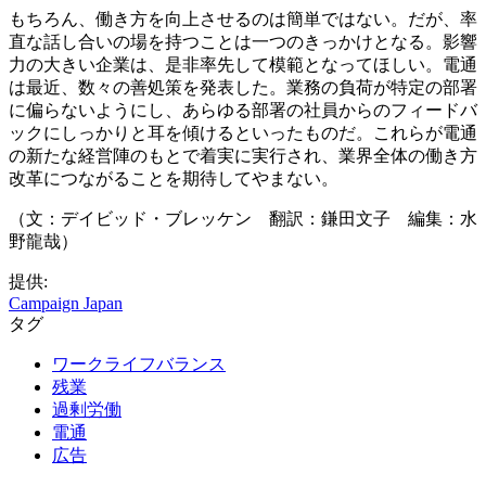
もちろん、働き方を向上させるのは簡単ではない。だが、率
直な話し合いの場を持つことは一つのきっかけとなる。影響
力の大きい企業は、是非率先して模範となってほしい。電通
は最近、数々の善処策を発表した。業務の負荷が特定の部署
に偏らないようにし、あらゆる部署の社員からのフィードバ
ックにしっかりと耳を傾けるといったものだ。これらが電通
の新たな経営陣のもとで着実に実行され、業界全体の働き方
改革につながることを期待してやまない。
（文：デイビッド・ブレッケン 翻訳：鎌田文子 編集：水
野龍哉）
提供:
Campaign Japan
タグ
ワークライフバランス
残業
過剰労働
電通
広告