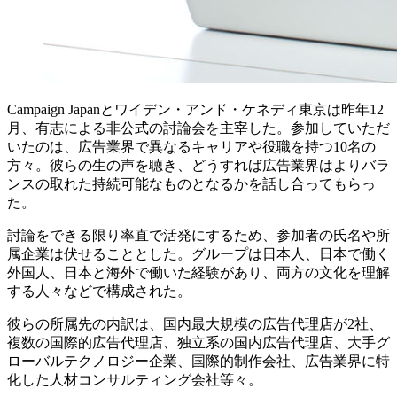
Campaign Japanとワイデン・アンド・ケネディ東京は昨年12
月、有志による非公式の討論会を主宰した。参加していただ
いたのは、広告業界で異なるキャリアや役職を持つ10名の
方々。彼らの生の声を聴き、どうすれば広告業界はよりバラ
ンスの取れた持続可能なものとなるかを話し合ってもらっ
た。
討論をできる限り率直で活発にするため、参加者の氏名や所
属企業は伏せることとした。グループは日本人、日本で働く
外国人、日本と海外で働いた経験があり、両方の文化を理解
する人々などで構成された。
彼らの所属先の内訳は、国内最大規模の広告代理店が2社、
複数の国際的広告代理店、独立系の国内広告代理店、大手グ
ローバルテクノロジー企業、国際的制作会社、広告業界に特
化した人材コンサルティング会社等々。