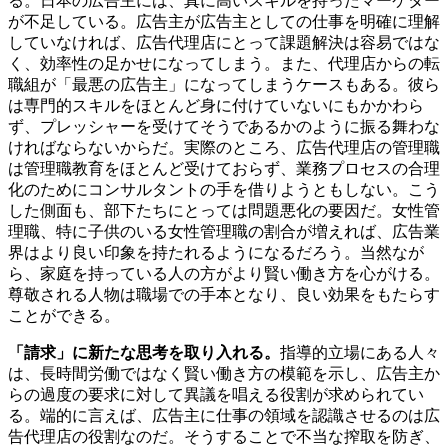
る。日本の広告主には、真に高いスキルを持ったマーケター
が不足している。広告主が広告主としての仕事を明確に理解
していなければ、広告代理店にとって課題解決は容易ではな
く、効率性の足かせになってしまう。また、代理店からの転
職組が「最悪の広告主」になってしまうケースもある。彼ら
は専門的スキルをほとんど身に付けていないにもかかわら
ず、プレッシャーを受けてそうであるかのように振る舞わな
ければならないからだ。実際のところ、広告代理店の管理職
は管理職教育をほとんど受けておらず、業務プロセスの合理
化のためにコンサルタントの手を借りようともしない。こう
した側面も、部下たちにとっては問題悪化の要因だ。女性管
理職、特に子供のいる女性管理職の割合が増えれば、広告業
界はより良い印象を持たれるようになるだろう。当然なが
ら、家庭を持っている人の方がより賢い働き方を心がける。
尊敬される人物は職場での手本となり、良い効果をもたらす
ことができる。
「請求」に新たな思考を取り入れる。
指導的立場にある人々
は、長時間労働ではなく賢い働き方の模範を示し、広告主か
らの過度の要求に対して異議を唱える役割が求められてい
る。端的に言えば、広告主に仕事の領域を認識させるのは広
告代理店の役割なのだ。そうすることで不当な搾取を防ぎ、