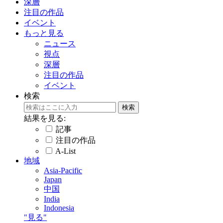
深層
注目の作品
イベント
もっと見る
ニュース
視点
深層
注目の作品
イベント
検索
結果を見る:
記事
注目の作品
A-List
地域
Asia-Pacific
Japan
中国
India
Indonesia
"見る"