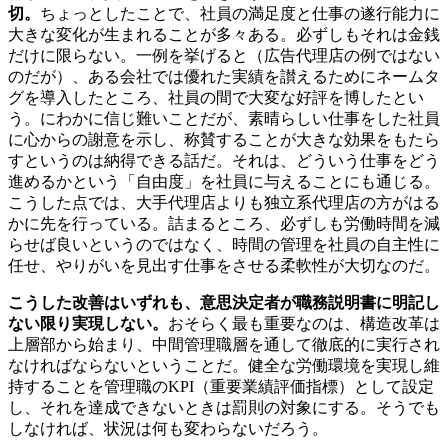
切。
ちょっとしたことで、社員の満足度と仕事の遂行能力に
大きな変化が生まれることが多々ある。必ずしもそれは金銭
だけに限らない。一例を挙げると（広告代理店の例ではない
のだが）、ある会社では優れた実績を讃えるためにネームタ
グを導入したところ、社員の間で大変な好評を博したとい
う。にわかに信じ難いことだが、素晴らしい仕事をした社員
に心からの謝意を示し、称賛することが大きな効果をもたら
すというのは納得できる話だ。それは、どういう仕事をどう
進めるかという「自由度」を社員に与えることにも通じる。
こうした点では、大手代理店よりも独立系代理店の方がはる
かに先を行っている。詰まるところ、必ずしも労働時間を減
らせば良いというのではなく、時間の管理を社員の自主性に
任せ、やりがいを見出す仕事をさせる柔軟性が大切なのだ。
こうした改善はいずれも、意思決定者が職務説明書に明記し
ない限り実現しない。
おそらく最も重要なのは、構造改革は
上層部から始まり、中間管理職層を通して徹底的に実行され
なければならないということだ。健全な労働環境を実現し維
持することを管理職のKPI（重要業績評価指標）として設定
し、それを達成できないときは罰則の対象にする。そうでも
しなければ、状況は何も変わらないだろう。