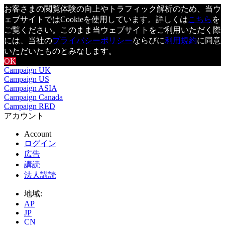
お客さまの閲覧体験の向上やトラフィック解析のため、当ウ
ェブサイトではCookieを使用しています。詳しくは
こちら
を
ご覧ください。このまま当ウェブサイトをご利用いただく際
には、当社の
プライバシーポリシー
ならびに
利用規約
に同意
いただいたものとみなします。
OK
Campaign UK
Campaign US
Campaign ASIA
Campaign Canada
Campaign RED
アカウント
Account
ログイン
広告
講読
法人講読
地域:
AP
JP
CN