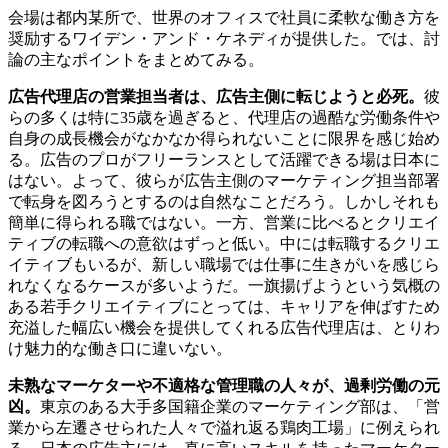
会場は都内某所で、世界のオフィスで社員に柔軟な働き方を
奨励するワイデン・アンド・ケネディが提供した。では、討
論の主なポイントをまとめてみる。
広告代理店の営業担当者は、広告主側に転じようと必死。
彼
らの多くは特に35歳を過ぎると、代理店の過酷な労働条件や
自身の成長機会がなかなか得られないことに限界を感じ始め
る。広告のプロがフリーランスとして活躍できる場は日本に
はない。よって、彼らが広告主側のマーケティング担当部署
で転身を図ろうとするのは自然なことだろう。しかしそれも
簡単に得られる職ではない。一方、営業に比べるとクリエイ
ティブの転職への意欲はずっと低い。中には転職するクリエ
イティブもいるが、新しい職場では仕事に生きがいを感じら
れなくなるケースが多いようだ。一旗揚げようという気概の
ある若手クリエイティブにとっては、キャリアを伸ばすため
充溢した幅広い機会を提供してくれる広告代理店は、とりわ
け魅力的な働き口に違いない。
未熟なマーケターや不適格な管理職の人々が、過剰労働の元
凶。
東京のある大手多国籍企業のマーケティング部は、「営
業から左遷させられた人々で溢れ返る鶏肉工場」に例えられ