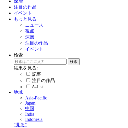
深層
注目の作品
イベント
もっと見る
ニュース
視点
深層
注目の作品
イベント
検索
結果を見る:
記事
注目の作品
A-List
地域
Asia-Pacific
Japan
中国
India
Indonesia
"見る"