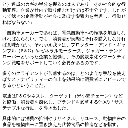
と）達成のカギの半分を握るのは人であり、その社会的な行
動変容。企業が社内で取り組むだけでは不十分です。したが
って我々の企業活動が社会に及ぼす影響力を考慮し、行動せ
ねばならない」
「自動車メーカーであれば、電気自動車への転換を加速しな
ければならない。でも、消費者が実際にそれを購入しなけれ
ば意味がない。それゆえ我々は、プロクター・アンド・ギャ
ンブル（P＆G）やゼネラルモーターズ、ジャガー・ランド
ローバーといった企業と協働し、その脱炭素化やマーケティ
ング戦略をサポートしていく必要があるのです」
多くのクライアントが苦慮するのは、どのような手段を使え
ばサステナビリティーの向上を効果的に消費者にアピールで
きるかということだ。
電通はP＆Gやネスレ、ターゲット（米小売チェーン）など
と協働、消費者を感化し、ブランドを変革する9つの「サス
テナブルな行動」を導き出した。
具体的には消費の抑制やリサイクル、リユース、動物由来の
食品を植物由来に置き換えた代替食品の推進などを指す。