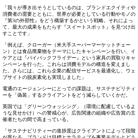
「我々が導き出そうとしているのは、ブランドエクイティや
消費者の需要とともに、世界が必要としている行動やモノの
『第3の外部性』をどう構築するかという戦略。それによっ
て、最大の成果をもたらす『スイートスポット』を見つけ出
すことです」
「例えば、クローガー（米大手スーパーマーケットチェー
ン）とは食品廃棄物をテーマにしたキャンペーンを行い、イ
ケアとは『バイバックフライデー』という家具の買取りキャ
ンペーンを行った。これらは消費モデルの構造を変えまし
た。さらには、これら企業の配信サービスを最適化し、ウェ
ブサイトの脱炭素化も実現しました」
電通のエージェンシーにとっての課題は、サステナビリティ
ーを「偽装」するクライアントをどう減らしていくかだ。
英国では「グリーンウォッシング」（環境に配慮しているよ
うな見せかけ）への警戒心が、広告関連の組織や広告賞の主
催者たちの間で高まっている。
「サステナビリティーの進捗度はクライアントによって段階
が異なる。ブランドは目標とナラティブを事業モデルとどう