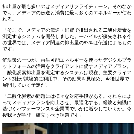
排出量が最も多いのはメディアサプライチェーン。そのなか
でも、メディアの伝送と消費に最も多くのエネルギーが使わ
れる。
「そこで、メディアの伝送・消費で排出される二酸化炭素を
測定するシステムを開発しました。モバイルが優先される今
の世界では、メディア関連の排出量の83％は伝送によるもの
です」
解決策の一つが、再生可能エネルギーを使ったデジタルプラ
ットフォームの活用をクライアントに促すメディアプラン。
二酸化炭素排出量を測定するシステムは現在、主要クライア
ント2社が試験的に利用中。その効果を見極め、今後世界で
展開していく予定だ。
「二酸化炭素の問題には様々な対応手段がある。それらによ
ってメディアプランを向上させ、最適化する。経験と知識に
基づくパフォーマンスを企業間でいかに増やしていくか。今
後我々が学び、確立すべき課題です」