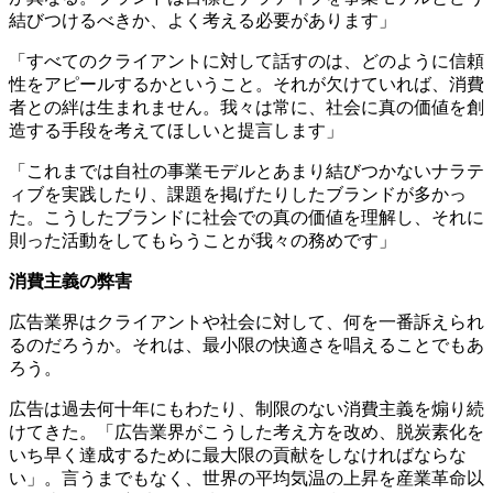
結びつけるべきか、よく考える必要があります」
「すべてのクライアントに対して話すのは、どのように信頼
性をアピールするかということ。それが欠けていれば、消費
者との絆は生まれません。我々は常に、社会に真の価値を創
造する手段を考えてほしいと提言します」
「これまでは自社の事業モデルとあまり結びつかないナラテ
ィブを実践したり、課題を掲げたりしたブランドが多かっ
た。こうしたブランドに社会での真の価値を理解し、それに
則った活動をしてもらうことが我々の務めです」
消費主義の弊害
広告業界はクライアントや社会に対して、何を一番訴えられ
るのだろうか。それは、最小限の快適さを唱えることでもあ
ろう。
広告は過去何十年にもわたり、制限のない消費主義を煽り続
けてきた。「広告業界がこうした考え方を改め、脱炭素化を
いち早く達成するために最大限の貢献をしなければならな
い」。言うまでもなく、世界の平均気温の上昇を産業革命以