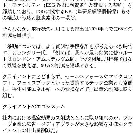
ト・ファシリティ（ESG指標に融資条件が連動する契約）を
締結しており、ESGに関するKPI（重要業績評価指標）もそ
の幅広い戦略と脱炭素化の一環だ。
そんななか、飛行機の利用による排出は2030年までに65％の
削減を目指す。
「移動については、より賢明な手段を誰もが考えるべき時で
す」とラングリー氏。「例えば、我々が最も頻繁に使うルー
トはロンドン・アムステルダム間。その移動に飛行機ではな
く鉄道を使えば、90％の削減を達成できる」
クライアントにとどまらず、セールスフォースやマイクロソ
フト、フェイスブックといった提携するテック企業とも協働
し、再生可能エネルギーへの変換などで排出量の削減に取り
組む。
クライアントのエコシステム
社内における温室効果ガス削減とともに取り組むのが、グル
ープ企業の広告・メディアプランが大きな影響を及ぼすクラ
イアントの排出量削減だ。