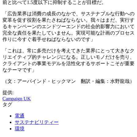
前と比べて1.5度以下に抑制することが目標だ。
「広告業界は消費の成長のなかで、サステナブルな行動への
変革を促す役割を果たさねばならない。我々はまだ、実行す
るキャンペーンのエンドツーエンドの社会的影響力において
完全な責任を果たしていません。実現可能な計画のプロセス
作りに今すぐ着手せねばならないのです」
「これは、常に多売だけを考えてきた業界にとって大きなク
リエイティブ的チャレンジになる。正しいモノだけを売り、
クライアントの事業モデルを活性化するサポートこそが重要
なテーマです」
（文：アーバインド・ヒックマン 翻訳・編集：水野龍哉）
提供:
Campaign UK
タグ
電通
サステナビリティー
環境