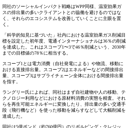
同社のソーシャルインパクト戦略はWPP同様、温室効果ガ
スの排出量の多いクライアントとの協働を避けるのではな
く、それらのエコシステムを改善していくことに主眼を置
く。
「科学的知見に基づいた」社内における温室効果ガス削減目
標を設定した初年度、電通インターナショナルは36％の削減
を達成した。これはスコープ1〜3で46％削減という、2030年
までの目標値の78％に相当する。
スコープ1とは電力消費（自社発電による）や物流、移動に
おける直接排出量。スコープ2はエネルギーなどの間接排出
量、スコープ3はサプライチェーン全体における間接排出量
を指す。
ラングリー氏によれば、同社はまず自社建物や人の移動、テ
クノロジー利用などにおける原材料消費の実態を精査。それ
らを再生可能エネルギーに変換したり、排出量の多い交通手
段（飛行機など）を使った移動を減らすなどして大幅削減を
達成した。
同社は5億ポンド（約760億円）のリボルビング・クレジッ