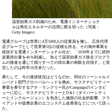
温室効果ガス削減のため、電通インターナショナ
ルは再生エネルギーの活用に舵を切った（写真：
Getty Images）
電通グループは世界に4万5000人の従業員を擁し、広告代理
店グループとして世界第5位の規模を誇る。その海外事業を
統括する電通インターナショナル社が、「2030年までに絶対
炭素排出量を46％削減し、加えて温室効果ガス除去プログラ
ムの推進を通じて残りすべての排出量の相殺を目指す」と宣
言したのは昨年10月末だった。
果たして、今の進捗状況はどうなのか。同社のソーシャルイ
ンパクト部門グローバルヘッドを務め、サステナビリティー
事業を牽引するアナ・ラングリー氏がCampaignのインタビ
ューに応じ、サステナビリティーとD＆I（ダイバーシティ
ーとインクルージョン）を包含した施策の社会的影響、クラ
イアントや提携企業のエコシステム改善策などについて語っ
た。