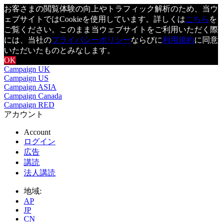
お客さまの閲覧体験の向上やトラフィック解析のため、当ウ
ェブサイトではCookieを使用しています。詳しくは
こちら
を
ご覧ください。このまま当ウェブサイトをご利用いただく際
には、当社の
プライバシーポリシー
ならびに
利用規約
に同意
いただいたものとみなします。
OK
Campaign UK
Campaign US
Campaign ASIA
Campaign Canada
Campaign RED
アカウント
Account
ログイン
広告
講読
法人講読
地域:
AP
JP
CN