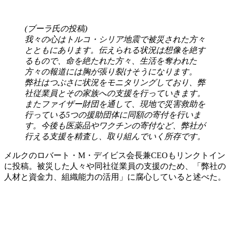
(ブーラ氏の投稿)
我々の心はトルコ・シリア地震で被災された方々
とともにあります。伝えられる状況は想像を絶す
るもので、命を絶たれた方々、生活を奪われた
方々の報道には胸が張り裂けそうになります。
弊社はつぶさに状況をモニタリングしており、弊
社従業員とその家族への支援を行っていきます。
またファイザー財団を通して、現地で災害救助を
行っている5つの援助団体に同額の寄付を行いま
す。今後も医薬品やワクチンの寄付など、弊社が
行える支援を精査し、取り組んでいく所存です。
メルクのロバート・M・デイビス会長兼CEOもリンクトイン
に投稿。被災した人々や同社従業員の支援のため、「弊社の
人材と資金力、組織能力の活用」に腐心していると述べた。