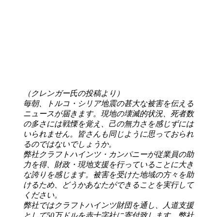
（クレンガー氏の投稿より）
毎朝、トルコ・シリア地震の甚大な被害を伝える
ニュースが届きます。現地の壊滅的状況、死者数
の多さには戦慄を覚え、己の無力さを感じずには
いられません。皆さんも同じように思っておられ
るのではないでしょうか。
弊社クラフトハインツ・カンパニーが従業員の助
力を得、財政・現地支援を行っていることに大き
な誇りを感じます。被害を受けた地域の方々を助
けるため、どうかあなたができることを実行して
ください。
弊社ではクラフトハインツ財団を通し、人道支援
として50万ドルを赤十字社に寄付致します。弊社