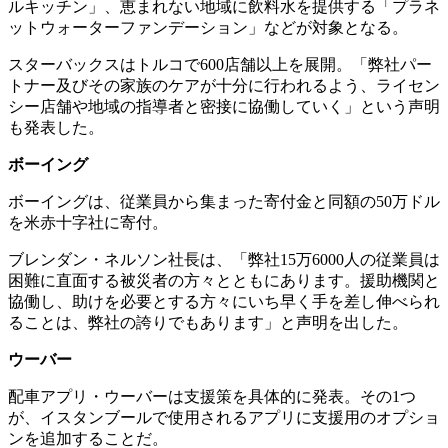
ルキッチン」、恵まれない地域に飲料水を提供する「プラネ
ットウォーターファンデーション」などが対象となる。
スターバックスはトルコで600店舗以上を展開。「弊社パー
トナー及びその家族のケアが十分に行われるよう、ライセン
シー店舗や地域の指導者と密接に協働していく」という声明
も発表した。
ボーイング
ボーイングは、従業員から集まった寄付金と同額の50万ドル
を米赤十字社に寄付。
ブレンダン・ネルソン社長は、「弊社15万6000人の従業員は
困難に直面する被災者の方々とともにあります。援助機関と
協働し、助けを必要とする方々にいち早く手を差し伸べられ
ることは、弊社の誇りでもあります」と声明を出した。
ウーバー
配車アプリ・ウーバーは支援策を具体的に発表。その1つ
が、イスタンブールで使用されるアプリに支援用のオプショ
ンを追加することだ。