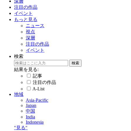
深層
注目の作品
イベント
もっと見る
ニュース
視点
深層
注目の作品
イベント
検索
結果を見る:
記事
注目の作品
A-List
地域
Asia-Pacific
Japan
中国
India
Indonesia
"見る"