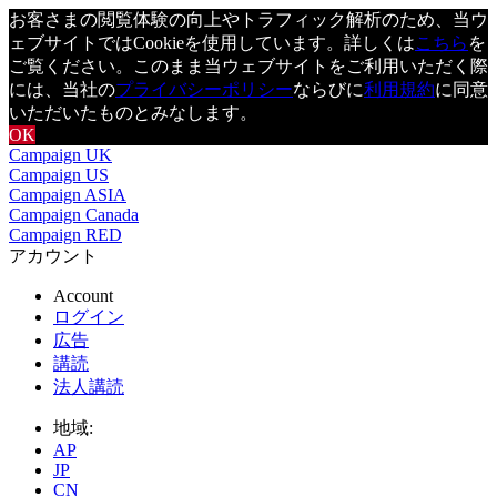
お客さまの閲覧体験の向上やトラフィック解析のため、当ウ
ェブサイトではCookieを使用しています。詳しくは
こちら
を
ご覧ください。このまま当ウェブサイトをご利用いただく際
には、当社の
プライバシーポリシー
ならびに
利用規約
に同意
いただいたものとみなします。
OK
Campaign UK
Campaign US
Campaign ASIA
Campaign Canada
Campaign RED
アカウント
Account
ログイン
広告
講読
法人講読
地域:
AP
JP
CN