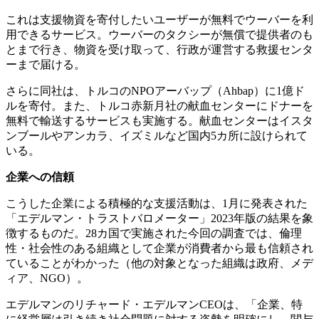
これは支援物資を寄付したいユーザーが無料でウーバーを利
用できるサービス。ウーバーのタクシーが無償で提供者のも
とまで行き、物資を受け取って、行政が運営する救援センタ
ーまで届ける。
さらに同社は、トルコのNPOアーバップ（Ahbap）に1億ド
ルを寄付。また、トルコ赤新月社の献血センターにドナーを
無料で輸送するサービスも実施する。献血センターはイスタ
ンブールやアンカラ、イズミルなど国内5カ所に設けられて
いる。
企業への信頼
こうした企業による積極的な支援活動は、1月に発表された
「エデルマン・トラストバロメーター」2023年版の結果を象
徴するものだ。28カ国で実施された今回の調査では、倫理
性・社会性のある組織として企業が消費者から最も信頼され
ていることがわかった（他の対象となった組織は政府、メデ
ィア、NGO）。
エデルマンのリチャード・エデルマンCEOは、「企業、特