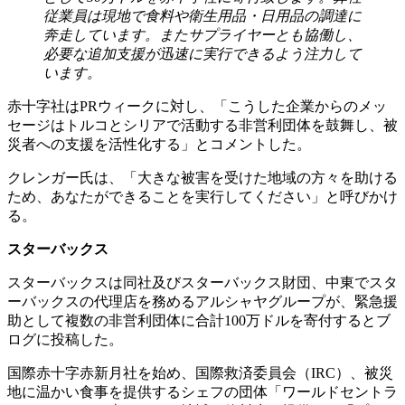
従業員は現地で食料や衛生用品・日用品の調達に
奔走しています。またサプライヤーとも協働し、
必要な追加支援が迅速に実行できるよう注力して
います。
赤十字社はPRウィークに対し、「こうした企業からのメッ
セージはトルコとシリアで活動する非営利団体を鼓舞し、被
災者への支援を活性化する」とコメントした。
クレンガー氏は、「大きな被害を受けた地域の方々を助ける
ため、あなたができることを実行してください」と呼びかけ
る。
スターバックス
スターバックスは同社及びスターバックス財団、中東でスタ
ーバックスの代理店を務めるアルシャヤグループが、緊急援
助として複数の非営利団体に合計100万ドルを寄付するとブ
ログに投稿した。
国際赤十字赤新月社を始め、国際救済委員会（IRC）、被災
地に温かい食事を提供するシェフの団体「ワールドセントラ