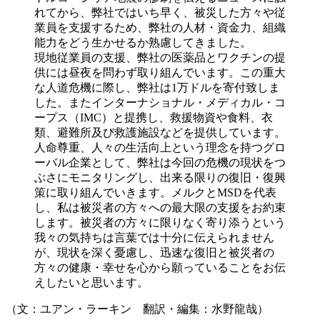
れてから、弊社ではいち早く、被災した方々や従
業員を支援するため、弊社の人材・資金力、組織
能力をどう生かせるか熟慮してきました。
現地従業員の支援、弊社の医薬品とワクチンの提
供には昼夜を問わず取り組んでいます。この重大
な人道危機に際し、弊社は1万ドルを寄付致しま
した。またインターナショナル・メディカル・コ
ープス（IMC）と提携し、救援物資や食料、衣
類、避難所及び救護施設などを提供しています。
人命尊重、人々の生活向上という理念を持つグロ
ーバル企業として、弊社は今回の危機の現状をつ
ぶさにモニタリングし、出来る限りの復旧・復興
策に取り組んでいきます。メルクとMSDを代表
し、私は被災者の方々への最大限の支援をお約束
します。被災者の方々に限りなく寄り添うという
我々の気持ちは言葉では十分に伝えられません
が、現状を深く憂慮し、迅速な復旧と被災者の
方々の健康・幸せを心から願っていることをお伝
えしたいと思います。
（文：ユアン・ラーキン 翻訳・編集：水野龍哉）