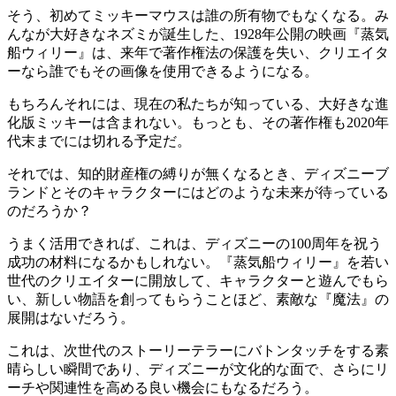
そう、初めてミッキーマウスは誰の所有物でもなくなる。み
んなが大好きなネズミが誕生した、1928年公開の映画『蒸気
船ウィリー』は、来年で著作権法の保護を失い、クリエイタ
ーなら誰でもその画像を使用できるようになる。
もちろんそれには、現在の私たちが知っている、大好きな進
化版ミッキーは含まれない。もっとも、その著作権も2020年
代末までには切れる予定だ。
それでは、知的財産権の縛りが無くなるとき、ディズニーブ
ランドとそのキャラクターにはどのような未来が待っている
のだろうか？
うまく活用できれば、これは、ディズニーの100周年を祝う
成功の材料になるかもしれない。『蒸気船ウィリー』を若い
世代のクリエイターに開放して、キャラクターと遊んでもら
い、新しい物語を創ってもらうことほど、素敵な『魔法』の
展開はないだろう。
これは、次世代のストーリーテラーにバトンタッチをする素
晴らしい瞬間であり、ディズニーが文化的な面で、さらにリ
ーチや関連性を高める良い機会にもなるだろう。