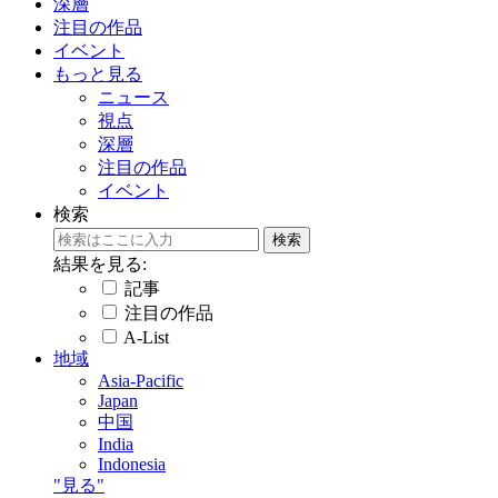
深層
注目の作品
イベント
もっと見る
ニュース
視点
深層
注目の作品
イベント
検索
結果を見る:
記事
注目の作品
A-List
地域
Asia-Pacific
Japan
中国
India
Indonesia
"見る"