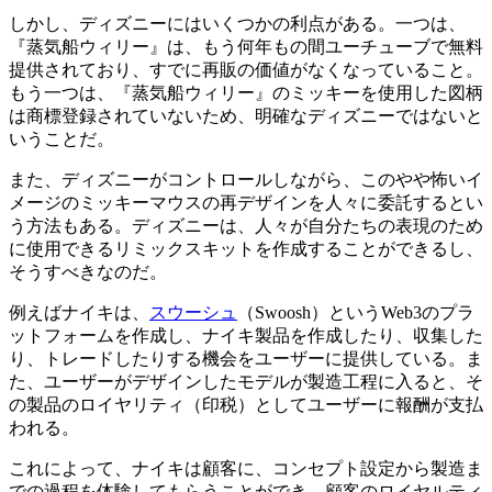
しかし、ディズニーにはいくつかの利点がある。一つは、
『蒸気船ウィリー』は、もう何年もの間ユーチューブで無料
提供されており、すでに再販の価値がなくなっていること。
もう一つは、『蒸気船ウィリー』のミッキーを使用した図柄
は商標登録されていないため、明確なディズニーではないと
いうことだ。
また、ディズニーがコントロールしながら、このやや怖いイ
メージのミッキーマウスの再デザインを人々に委託するとい
う方法もある。ディズニーは、人々が自分たちの表現のため
に使用できるリミックスキットを作成することができるし、
そうすべきなのだ。
例えばナイキは、
スウーシュ
（Swoosh）というWeb3のプラ
ットフォームを作成し、ナイキ製品を作成したり、収集した
り、トレードしたりする機会をユーザーに提供している。ま
た、ユーザーがデザインしたモデルが製造工程に入ると、そ
の製品のロイヤリティ（印税）としてユーザーに報酬が支払
われる。
これによって、ナイキは顧客に、コンセプト設定から製造ま
での過程を体験してもらうことができ、顧客のロイヤルティ