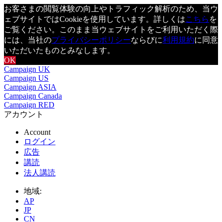
お客さまの閲覧体験の向上やトラフィック解析のため、当ウ
ェブサイトではCookieを使用しています。詳しくは
こちら
を
ご覧ください。このまま当ウェブサイトをご利用いただく際
には、当社の
プライバシーポリシー
ならびに
利用規約
に同意
いただいたものとみなします。
OK
Campaign UK
Campaign US
Campaign ASIA
Campaign Canada
Campaign RED
アカウント
Account
ログイン
広告
講読
法人講読
地域:
AP
JP
CN