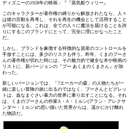
ディズニーの1928年の映画：『『蒸気船ウィリー』
このキャラクターが著作権の縛りから解放されたなら、人々
は彼の言動を再考し、それを再生の機会として活用すること
が可能になる。これは、全ての人々に魔法を届けることを誇
りにするこのブランドにとって、完全に理にかなったこと
だ。
しかし、ブランドを象徴する特徴的な資産のコントロールを
手放すことには、多少のリスクも伴う。昨年、くまのプーさ
んの著作権が切れた時には、その魅力的で健全な本や映画の
リストに、新バージョンの『プー あくまのくまさん』が加
わった。
新しいバージョンでは、「7エーカーの森」の人物たちが一
緒に楽しい冒険の旅に出るのではなく、プーさんとピグレッ
トは、血なまぐさい暴力の世界に乗り出すことになる。それ
は、くまのプーさんの作家A・A・ミルン(アラン・アレクサ
ンダー・ミルン)の思い描いた世界からは、遥かにかけ離れ
た物語だ。