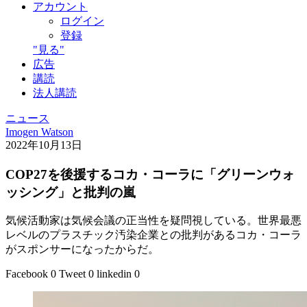
アカウント
ログイン
登録
"見る"
広告
講読
法人講読
ニュース
Imogen Watson
2022年10月13日
COP27を後援するコカ・コーラに「グリーンウォ
ッシング」と批判の嵐
気候活動家は気候会議の正当性を疑問視している。世界最悪
レベルのプラスチック汚染企業との批判があるコカ・コーラ
がスポンサーになったからだ。
Facebook
0
Tweet
0
linkedin
0