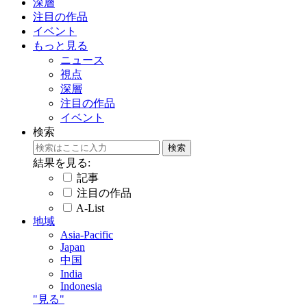
深層
注目の作品
イベント
もっと見る
ニュース
視点
深層
注目の作品
イベント
検索
結果を見る:
記事
注目の作品
A-List
地域
Asia-Pacific
Japan
中国
India
Indonesia
"見る"