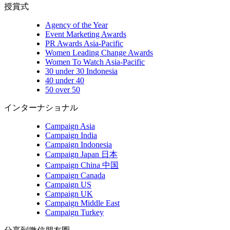
授賞式
Agency of the Year
Event Marketing Awards
PR Awards Asia-Pacific
Women Leading Change Awards
Women To Watch Asia-Pacific
30 under 30 Indonesia
40 under 40
50 over 50
インターナショナル
Campaign Asia
Campaign India
Campaign Indonesia
Campaign Japan 日本
Campaign China 中国
Campaign Canada
Campaign US
Campaign UK
Campaign Middle East
Campaign Turkey