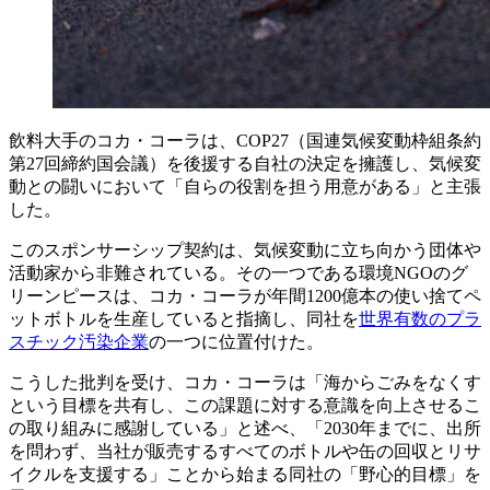
飲料大手のコカ・コーラは、COP27（国連気候変動枠組条約
第27回締約国会議）を後援する自社の決定を擁護し、気候変
動との闘いにおいて「自らの役割を担う用意がある」と主張
した。
このスポンサーシップ契約は、気候変動に立ち向かう団体や
活動家から非難されている。その一つである環境NGOのグ
リーンピースは、コカ・コーラが年間1200億本の使い捨てペ
ットボトルを生産していると指摘し、同社を
世界有数のプラ
スチック汚染企業
の一つに位置付けた。
こうした批判を受け、コカ・コーラは「海からごみをなくす
という目標を共有し、この課題に対する意識を向上させるこ
の取り組みに感謝している」と述べ、「2030年までに、出所
を問わず、当社が販売するすべてのボトルや缶の回収とリサ
イクルを支援する」ことから始まる同社の「野心的目標」を