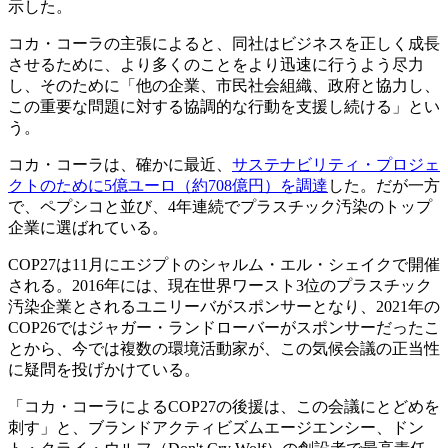
示した。
コカ・コーラの主張によると、同社はビジネスを正しく成長
させるために、より多くのことをより迅速に行うよう尽力
し、そのために「他の企業、市民社会組織、政府と協力し、
この重要な問題に対する協調的な行動を支援し続ける」とい
う。
コカ・コーラは、確かに最近、
サステナビリティ・プロジェ
クトのために5億ユーロ（約708億円）を調達
した。だが一方
で、ペプシコと並び、4年連続でプラスチック汚染のトップ
企業に選ばれている。
COP27は11月にエジプトのシャルム・エル・シェイクで開催
される。2016年には、現在世界ワースト3位のプラスチック
汚染企業とされるユニリーバがスポンサーとなり、2021年の
COP26ではジャガー・ランドローバーがスポンサーだったこ
とから、今では複数の環境活動家が、この気候会議の正当性
に疑問を投げかけている。
「コカ・コーラによるCOP27の後援は、この会議にとどめを
刺す」と、ブランドアクティビズムエージエンシー、ドン