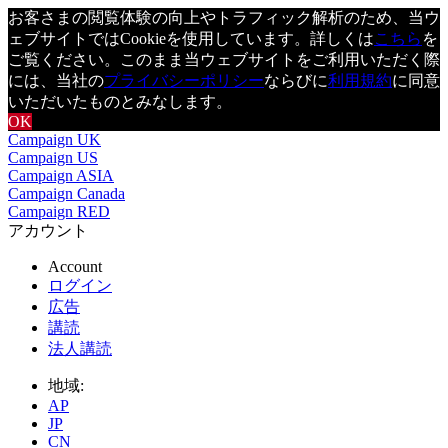
お客さまの閲覧体験の向上やトラフィック解析のため、当ウ
ェブサイトではCookieを使用しています。詳しくは
こちら
を
ご覧ください。このまま当ウェブサイトをご利用いただく際
には、当社の
プライバシーポリシー
ならびに
利用規約
に同意
いただいたものとみなします。
OK
Campaign UK
Campaign US
Campaign ASIA
Campaign Canada
Campaign RED
アカウント
Account
ログイン
広告
講読
法人講読
地域:
AP
JP
CN