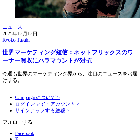
ニュース
2025年12月12日
Ryoko Tasaki
世界マーケティング短信：ネットフリックスのワ
ーナー買収にパラマウントが対抗
今週も世界のマーケティング界から、注目のニュースをお届
けする。
Campaign
について
>
ログイン
マイ・アカウント
>
サインアップする
速報
>
フォローする
Facebook
X