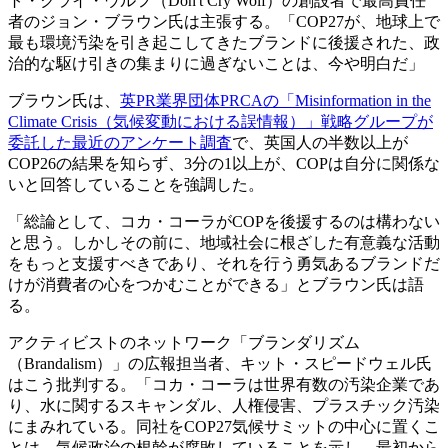
ト・クライ・ウルフ（Don't Cry Wolf）の創設者で最高責任
者のジョン・ブラウン氏は主張する。「COP27が、地球上で
最も環境汚染を引き起こしてきたブランドに後援された、政
治的な駆け引きの集まりに過ぎないことは、今や明白だ」
ブラウン氏は、
英PR業界団体PRCAの「Misinformation in the
Climate Crisis（気候変動における誤情報）」戦略グループが
委託した最近のアンケート調査
で、英国人の半数以上が
COP26の結果を知らず、3分の1以上が、COPは自分に関係な
いと回答していることを強調した。
「総論として、コカ・コーラがCOPを後援するのは構わない
と思う。しかしその前に、地域社会に根ざした有意義な活動
をもっと支援すべきであり、それを行う勇気あるブランドだ
けが消費者の心をつかむことができる」とブラウン氏は語
る。
アクティビストのネットワーク「ブランダリズム
（Brandalism）」の広報担当者、キット・スピードウェル氏
はこう批判する。「コカ・コーラは世界有数の汚染企業であ
り、水に関するスキャンダル、人権侵害、プラスチック汚染
にまみれている。同社をCOP27気候サミットの中心に置くこ
とは、気候政治の根幹が腐敗していることを示し、最初から