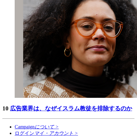
10
広告業界は、なぜイスラム教徒を排除するのか
Campaign
について
>
ログイン
マイ・アカウント
>