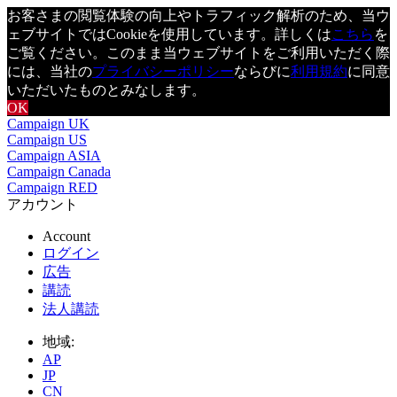
お客さまの閲覧体験の向上やトラフィック解析のため、当ウ
ェブサイトではCookieを使用しています。詳しくは
こちら
を
ご覧ください。このまま当ウェブサイトをご利用いただく際
には、当社の
プライバシーポリシー
ならびに
利用規約
に同意
いただいたものとみなします。
OK
Campaign UK
Campaign US
Campaign ASIA
Campaign Canada
Campaign RED
アカウント
Account
ログイン
広告
講読
法人講読
地域:
AP
JP
CN