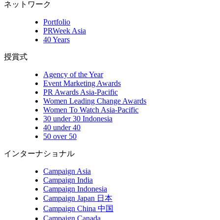
ネットワーク
Portfolio
PRWeek Asia
40 Years
授賞式
Agency of the Year
Event Marketing Awards
PR Awards Asia-Pacific
Women Leading Change Awards
Women To Watch Asia-Pacific
30 under 30 Indonesia
40 under 40
50 over 50
インターナショナル
Campaign Asia
Campaign India
Campaign Indonesia
Campaign Japan 日本
Campaign China 中国
Campaign Canada