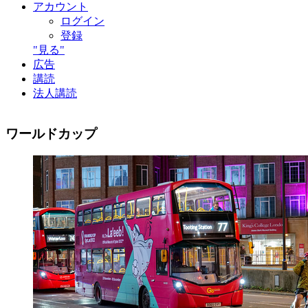
アカウント
ログイン
登録
"見る"
広告
講読
法人講読
ワールドカップ