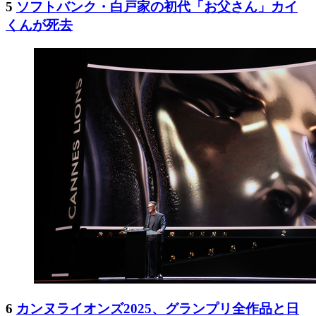
5
ソフトバンク・白戸家の初代「お父さん」カイ
くんが死去
6
カンヌライオンズ2025、グランプリ全作品と日