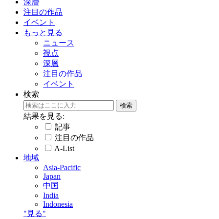
深層
注目の作品
イベント
もっと見る
ニュース
視点
深層
注目の作品
イベント
検索
結果を見る:
記事
注目の作品
A-List
地域
Asia-Pacific
Japan
中国
India
Indonesia
"見る"