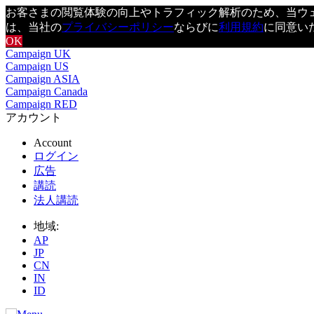
お客さまの閲覧体験の向上やトラフィック解析のため、当ウェブ
は、当社の
プライバシーポリシー
ならびに
利用規約
に同意い
OK
Campaign UK
Campaign US
Campaign ASIA
Campaign Canada
Campaign RED
アカウント
Account
ログイン
広告
講読
法人講読
地域:
AP
JP
CN
IN
ID