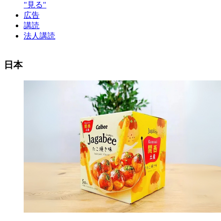
"見る"
広告
講読
法人講読
日本