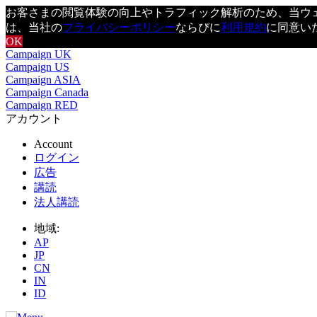
お客さまの閲覧体験の向上やトラフィック解析のため、当ウェブ
は、当社の
プライバシーポリシー
ならびに
利用規約
に同意い
OK
Campaign UK
Campaign US
Campaign ASIA
Campaign Canada
Campaign RED
アカウント
Account
ログイン
広告
講読
法人講読
地域:
AP
JP
CN
IN
ID