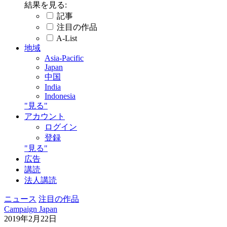
深層
注目の作品
イベント
検索
結果を見る:
記事
注目の作品
A-List
地域
Asia-Pacific
Japan
中国
India
Indonesia
"見る"
アカウント
ログイン
登録
"見る"
広告
講読