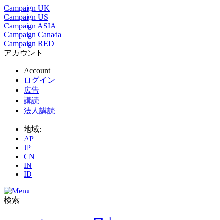
Campaign UK
Campaign US
Campaign ASIA
Campaign Canada
Campaign RED
アカウント
Account
ログイン
広告
講読
法人講読
地域:
AP
JP
CN
IN
ID
検索