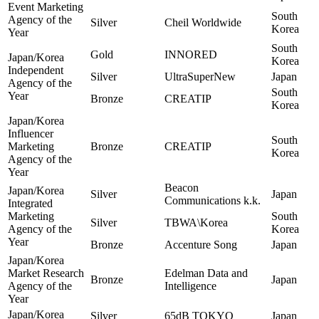
Event Marketing
South
Agency of the
Silver
Cheil Worldwide
Korea
Year
South
Gold
INNORED
Japan/Korea
Korea
Independent
Silver
UltraSuperNew
Japan
Agency of the
South
Year
Bronze
CREATIP
Korea
Japan/Korea
Influencer
South
Marketing
Bronze
CREATIP
Korea
Agency of the
Year
Beacon
Japan/Korea
Silver
Japan
Communications k.k.
Integrated
Marketing
South
Silver
TBWA\Korea
Agency of the
Korea
Year
Bronze
Accenture Song
Japan
Japan/Korea
Market Research
Edelman Data and
Bronze
Japan
Agency of the
Intelligence
Year
Japan/Korea
Silver
65dB TOKYO
Japan