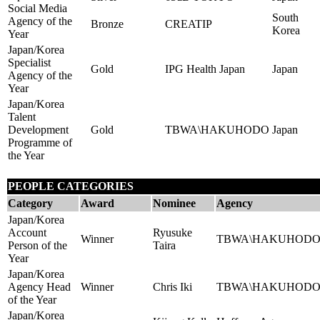
Social Media
South
Agency of the
Bronze
CREATIP
Korea
Year
Japan/Korea
Specialist
Gold
IPG Health Japan
Japan
Agency of the
Year
Japan/Korea
Talent
Development
Gold
TBWA\HAKUHODO
Japan
Programme of
the Year
PEOPLE CATEGORIES
Category
Award
Nominee
Agency
Japan/Korea
Account
Ryusuke
Winner
TBWA\HAKUHOD
Person of the
Taira
Year
Japan/Korea
Agency Head
Winner
Chris Iki
TBWA\HAKUHOD
of the Year
Japan/Korea