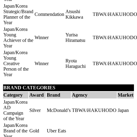
Japan/Korea
Strategic/Brand
Atsushi
Commendation
TBWA\HAKUHOD
Planner of the
Kikkawa
Year
Japan/Korea
Young
Yurisa
Winner
TBWA\HAKUHOD
Achiever of the
Hiramatsu
Year
Japan/Korea
Young
Ryota
Creative
Winner
TBWA\HAKUHOD
Haraguchi
Person of the
Year
BRAND CATEGORIES
Category
Award
Brand
Agency
Market
Japan/Korea
AD
Silver
McDonald’s
TBWA\HAKUHODO
Japan
Campaign
of the Year
Japan/Korea
Brand of the
Gold
Uber Eats
Year