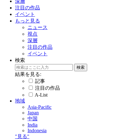
深層
注目の作品
イベント
もっと見る
ニュース
視点
深層
注目の作品
イベント
検索
結果を見る:
記事
注目の作品
A-List
地域
Asia-Pacific
Japan
中国
India
Indonesia
"見る"