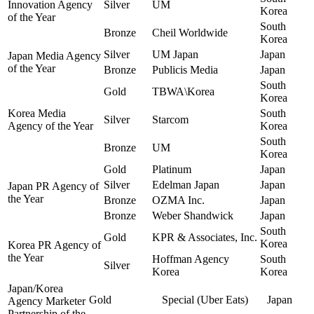
Innovation Agency
Silver
UM
Korea
of the Year
South
Bronze
Cheil Worldwide
Korea
Silver
UM Japan
Japan
Japan Media Agency
of the Year
Bronze
Publicis Media
Japan
South
Gold
TBWA\Korea
Korea
Korea Media
South
Silver
Starcom
Agency of the Year
Korea
South
Bronze
UM
Korea
Gold
Platinum
Japan
Silver
Edelman Japan
Japan
Japan PR Agency of
the Year
Bronze
OZMA Inc.
Japan
Bronze
Weber Shandwick
Japan
South
Gold
KPR & Associates, Inc.
Korea
Korea PR Agency of
the Year
Hoffman Agency
South
Silver
Korea
Korea
Japan/Korea
Gold
Special (Uber Eats)
Japan
Agency Marketer
Partnership of the