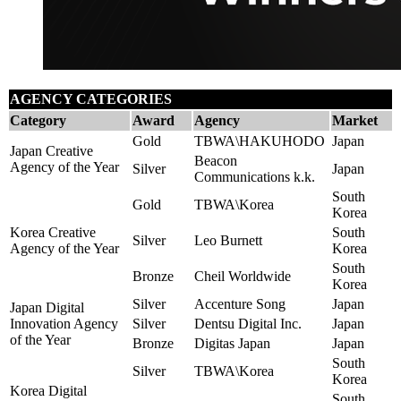
AGENCY CATEGORIES
Category
Award
Agency
Market
Gold
TBWA\HAKUHODO
Japan
Japan Creative
Beacon
Agency of the Year
Silver
Japan
Communications k.k.
South
Gold
TBWA\Korea
Korea
Korea Creative
South
Silver
Leo Burnett
Agency of the Year
Korea
South
Bronze
Cheil Worldwide
Korea
Silver
Accenture Song
Japan
Japan Digital
Innovation Agency
Silver
Dentsu Digital Inc.
Japan
of the Year
Bronze
Digitas Japan
Japan
South
Silver
TBWA\Korea
Korea
Korea Digital
South