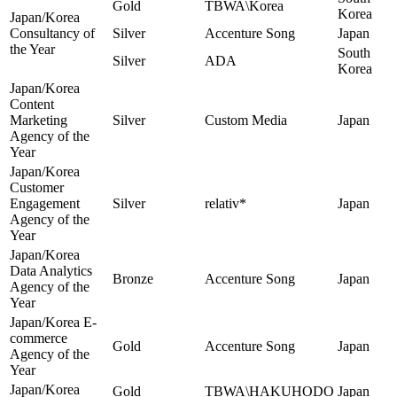
Gold
TBWA\Korea
Korea
Japan/Korea
Consultancy of
Silver
Accenture Song
Japan
the Year
South
Silver
ADA
Korea
Japan/Korea
Content
Marketing
Silver
Custom Media
Japan
Agency of the
Year
Japan/Korea
Customer
Engagement
Silver
relativ*
Japan
Agency of the
Year
Japan/Korea
Data Analytics
Bronze
Accenture Song
Japan
Agency of the
Year
Japan/Korea E-
commerce
Gold
Accenture Song
Japan
Agency of the
Year
Japan/Korea
Gold
TBWA\HAKUHODO
Japan