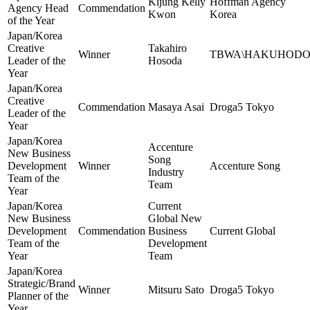
Kijung Kelly
Hoffman Agency
Agency Head
Commendation
Kwon
Korea
of the Year
Japan/Korea
Creative
Takahiro
Winner
TBWA\HAKUHOD
Leader of the
Hosoda
Year
Japan/Korea
Creative
Commendation
Masaya Asai
Droga5 Tokyo
Leader of the
Year
Japan/Korea
Accenture
New Business
Song
Development
Winner
Accenture Song
Industry
Team of the
Team
Year
Japan/Korea
Current
New Business
Global New
Development
Commendation
Business
Current Global
Team of the
Development
Year
Team
Japan/Korea
Strategic/Brand
Winner
Mitsuru Sato
Droga5 Tokyo
Planner of the
Year