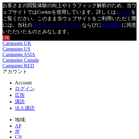
お客さまの閲覧体験の向上やトラフィック解析のため、当ウ
ェブサイトではCookieを使用しています。詳しくは
こちら
を
ご覧ください。このまま当ウェブサイトをご利用いただく際
には、当社の
プライバシーポリシー
ならびに
利用規約
に同意
いただいたものとみなします。
OK
Campaign UK
Campaign US
Campaign ASIA
Campaign Canada
Campaign RED
アカウント
Account
ログイン
広告
講読
法人講読
地域:
AP
JP
CN