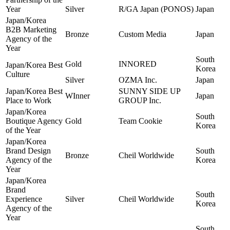
Year
Silver
R/GA Japan (PONOS)
Japan
Japan/Korea
B2B Marketing
Bronze
Custom Media
Japan
Agency of the
Year
South
Gold
INNORED
Japan/Korea Best
Korea
Culture
Silver
OZMA Inc.
Japan
Japan/Korea Best
SUNNY SIDE UP
WInner
Japan
Place to Work
GROUP Inc.
Japan/Korea
South
Boutique Agency
Gold
Team Cookie
Korea
of the Year
Japan/Korea
Brand Design
South
Bronze
Cheil Worldwide
Agency of the
Korea
Year
Japan/Korea
Brand
South
Experience
Silver
Cheil Worldwide
Korea
Agency of the
Year
South