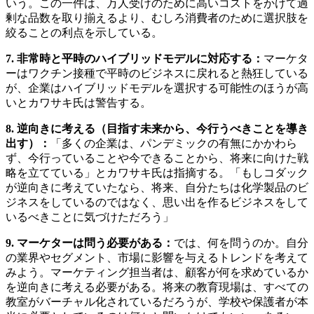
いう。この一件は、万人受けのために高いコストをかけて過
剰な品数を取り揃えるより、むしろ消費者のために選択肢を
絞ることの利点を示している。
7.
非常時と平時のハイブリッドモデルに対応する：
マーケタ
ーはワクチン接種で平時のビジネスに戻れると熱狂している
が、企業はハイブリッドモデルを選択する可能性のほうが高
いとカワサキ氏は警告する。
8.
逆向きに考える（目指す未来から、今行うべきことを導き
出す）：
「多くの企業は、パンデミックの有無にかかわら
ず、今行っていることや今できることから、将来に向けた戦
略を立てている」とカワサキ氏は指摘する。「もしコダック
が逆向きに考えていたなら、将来、自分たちは化学製品のビ
ジネスをしているのではなく、思い出を作るビジネスをして
いるべきことに気づけただろう」
9.
マーケターは問う必要がある：
では、何を問うのか。自分
の業界やセグメント、市場に影響を与えるトレンドを考えて
みよう。マーケティング担当者は、顧客が何を求めているか
を逆向きに考える必要がある。将来の教育現場は、すべての
教室がバーチャル化されているだろうが、学校や保護者が本