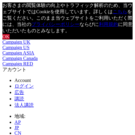
お客さまの閲覧体験の向上やトラフィック解析のため、当ウ
ェブサイトではCookieを使用しています。詳しくは
こちら
を
ご覧ください。このまま当ウェブサイトをご利用いただく際
には、当社の
プライバシーポリシー
ならびに
利用規約
に同意
いただいたものとみなします。
OK
Campaign UK
Campaign US
Campaign ASIA
Campaign Canada
Campaign RED
アカウント
Account
ログイン
広告
講読
法人講読
地域:
AP
JP
CN