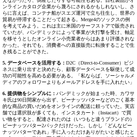
えなかったり、倒産したりする可能性もある。自社製品がオ
ンラインカタログ企業から蔑ろにされるかもしれないし、さ
らに言えば、コンテナ船がスエズ運河で立ち往生し、世界の
貿易が停滞することだって起きる。Merge4のソックスの例
を考えてみよう。これは主に米国のサーフストアで販売され
ていたが、パンデミックによって事業が大打撃を受け、軸足
を移そうとしたオンライン小売業者からはあまり評価されな
かった。それでも、消費者への直接販売に転換することで生
き残ることができた。
5.
データベースを活用する：
D2C（Direct-to-Consumer）ビジ
ネスに乗り出すと決めたら、顧客データベースを駆使して成
功の可能性を高める必要がある。「私ならば、ソーシャルメ
ディアのフォロワーよりもメールアドレスを手に入れたい」
6.
提供物をシンプルに：
パンデミックが始まった時、カワサ
キ氏は90日間家から出ず、ピーナッツバターなどのごく基本
的な商品の買いだめをオンラインの配送に頼っていた。実店
舗では選択肢が多くても、インスタカート（Instacart）で買
い物をすると、配達されたのは（いつもと違うブランドの）
ピーナッツバター2パックだけだった。しかし「どんなピー
ナッツバターであれ」手に入っただけありがたいと感じたと