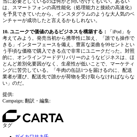
当に必要としているのは何かと問いかけてもいい。あるい
は、スマートフォンの高性能化（処理能力と接続の高速化）
を予見できていたから、インスタグラムのような大人気のベ
ンチャーが成功したと言えるかもしれない。
10. ユニークで価値のあるビジネスを構築する：
「iPod」を
考えてみよう。発売当初から携帯性に加え、「誰でも操作で
きる」インターフェースを備え、豊富な楽曲を99セントとい
う手頃な価格で購入できる点で非常にユニークだった。対照
的に、オンラインフードデリバリーのようなビジネスは、ほ
とんど差別化要因がなく、生産性が低いことで、マーケティ
ングに苦労している。「牛肉の缶詰1つを届けるのに、配送
業者が運び、配送先で誰かが荷物を受け取らなければならな
い」のだ。
提供:
Campaign; 翻訳・編集:
タグ
ガイカワサキ氏