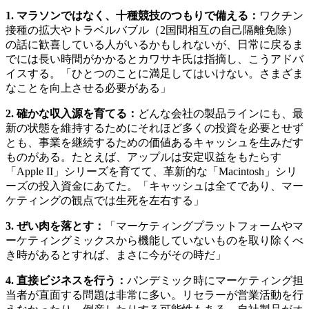
1.
マラソンではなく、十種競技のつもりで備える：
ワクチン
接種の拡大やトラベルバブル（2国間相互の自己隔離免除）
の話に歓喜している人がいるかもしれないが、日常に戻るま
でには長い時間がかかるとカワサキ氏は指摘し、こうアドバ
イスする。「ひとつのことに満足してはいけない。さまざま
なことを向上させる必要がある」
2.
確かな収入源を育てる：
どんな会社の製品ラインにも、最
新の状態を維持するためにそれほど多くの投資を必要とせず
とも、事業を継続するための価値あるキャッシュを生みだす
ものがある。たとえば、アップルは安定収益をもたらす
「Apple II」シリーズを育てて、革新的な「Macintosh」シリ
ーズの投入資金にあてた。「キャッシュは全てであり、マー
ケティングの観点では生死を左右する」
3.
ぜい肉を落とす：
「マーケティングプラットフォームやマ
ーケティングミックスから機能していないものを取り除くべ
き時があるとすれば、まさに今がその時だ」
4.
直接ビジネスを行う：
パンデミック時にマーケティング担
当者が直面する問題は非常に多い。リセラーが営業活動を行