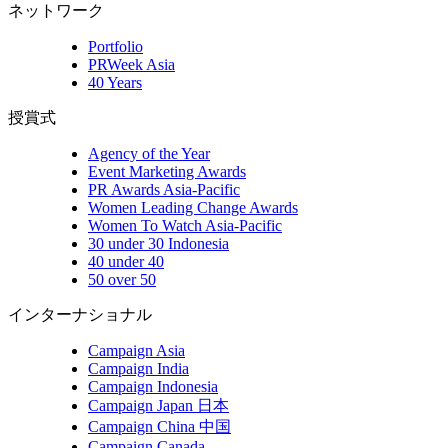
ネットワーク
Portfolio
PRWeek Asia
40 Years
授賞式
Agency of the Year
Event Marketing Awards
PR Awards Asia-Pacific
Women Leading Change Awards
Women To Watch Asia-Pacific
30 under 30 Indonesia
40 under 40
50 over 50
インターナショナル
Campaign Asia
Campaign India
Campaign Indonesia
Campaign Japan 日本
Campaign China 中国
Campaign Canada