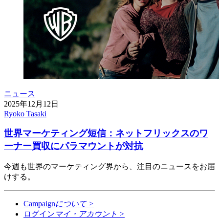
ニュース
2025年12月12日
Ryoko Tasaki
世界マーケティング短信：ネットフリックスのワ
ーナー買収にパラマウントが対抗
今週も世界のマーケティング界から、注目のニュースをお届
けする。
Campaign
について
>
ログイン
マイ・アカウント
>