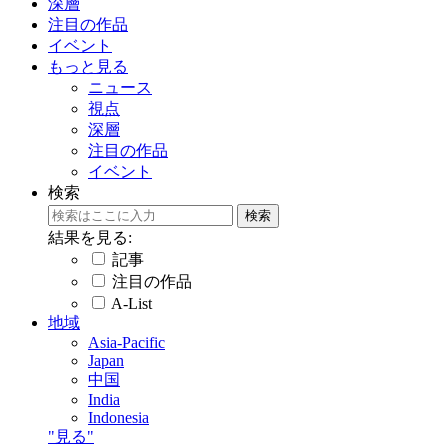
深層
注目の作品
イベント
もっと見る
ニュース
視点
深層
注目の作品
イベント
検索
結果を見る:
記事
注目の作品
A-List
地域
Asia-Pacific
Japan
中国
India
Indonesia
"見る"