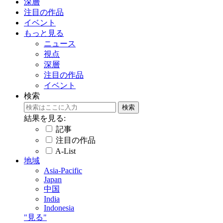
深層
注目の作品
イベント
もっと見る
ニュース
視点
深層
注目の作品
イベント
検索
結果を見る:
記事
注目の作品
A-List
地域
Asia-Pacific
Japan
中国
India
Indonesia
"見る"