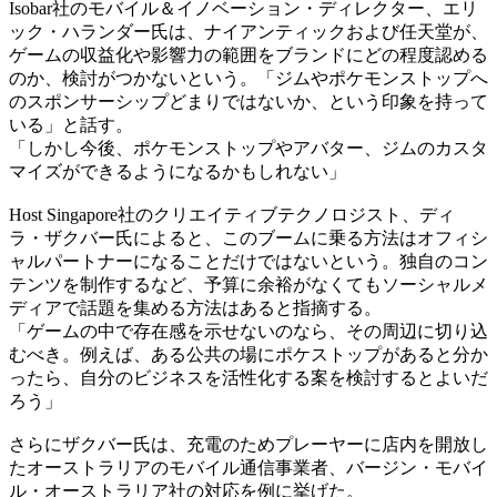
Isobar社のモバイル＆イノベーション・ディレクター、エリ
ック・ハランダー氏は、ナイアンティックおよび任天堂が、
ゲームの収益化や影響力の範囲をブランドにどの程度認める
のか、検討がつかないという。「ジムやポケモンストップへ
のスポンサーシップどまりではないか、という印象を持って
いる」と話す。
「しかし今後、ポケモンストップやアバター、ジムのカスタ
マイズができるようになるかもしれない」
Host Singapore社のクリエイティブテクノロジスト、ディ
ラ・ザクバー氏によると、このブームに乗る方法はオフィシ
ャルパートナーになることだけではないという。独自のコン
テンツを制作するなど、予算に余裕がなくてもソーシャルメ
ディアで話題を集める方法はあると指摘する。
「ゲームの中で存在感を示せないのなら、その周辺に切り込
むべき。例えば、ある公共の場にポケストップがあると分か
ったら、自分のビジネスを活性化する案を検討するとよいだ
ろう」
さらにザクバー氏は、充電のためプレーヤーに店内を開放し
たオーストラリアのモバイル通信事業者、バージン・モバイ
ル・オーストラリア社の対応を例に挙げた。