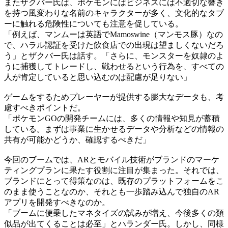
またザクバー氏は、ポケモンにはビジネスには不適切な響き
を持つ風変わりな名前のキャラクターが多く、文化的なタブ
ーに触れる危険性についても注意を促している。
「例えば、マンムーは英語でMamoswine（マンモス豚）なの
で、ハラル認証を受けた飲食店での出現は望ましくないだろ
う」とザクバー氏は話す。「さらに、モンスターを奴隷のよ
うに捕獲してトレードし、戦わせるという行為を、すべての
人が肯定していると思い込むのは配慮が足りない」
ゲームをするためプレーヤーが提供する膨大なデータも、考
慮すべきポイントだ。
「ポケモンGOの開発チームには、多くの情報や知見が蓄積
している。まずは事業に生かせるデータや分析などの情報の
共有が可能かどうか、確認するべきだ」
今回のブームでは、ARとモバイル技術がブランドのマーケ
ティングプランに果たす役割に注目が集まった。それでは、
ブランドにとって得策なのは、既存のプラットフォームをこ
のまま使うことなのか、それとも一歩踏み込んで独自のAR
アプリを開発すべきなのか。
「ブームに便乗したマネタイズの試みが増え、今後多くの類
似品が出てくることは必至」とハランダー氏。しかし、同様