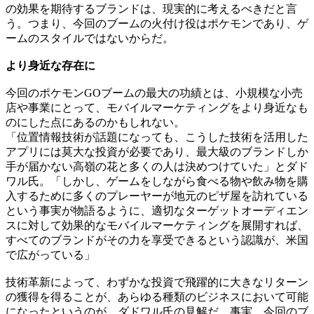
の効果を期待するブランドは、現実的に考えるべきだと言
う。つまり、今回のブームの火付け役はポケモンであり、ゲ
ームのスタイルではないからだ。
より身近な存在に
今回のポケモンGOブームの最大の功績とは、小規模な小売
店や事業にとって、モバイルマーケティングをより身近なも
のにした点にあるのかもしれない。
「位置情報技術が話題になっても、こうした技術を活用した
アプリには莫大な投資が必要であり、最大級のブランドしか
手が届かない高嶺の花と多くの人は決めつけていた」とダド
ワル氏。「しかし、ゲームをしながら食べる物や飲み物を購
入するために多くのプレーヤーが地元のピザ屋を訪れている
という事実が物語るように、適切なターゲットオーディエン
スに対して効果的なモバイルマーケティングを展開すれば、
すべてのブランドがその力を享受できるという認識が、米国
で広がっている」
技術革新によって、わずかな投資で飛躍的に大きなリターン
の獲得を得ることが、あらゆる種類のビジネスにおいて可能
になったというのが、ダドワル氏の見解だ。事実、今回のブ