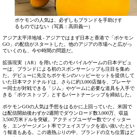
ポケモンの人気は、必ずしもブランドを手助けす
るものではない（写真：高田義一）
アジア太平洋地域 - アジアではまず日本と香港で「ポケモン
GO」の配信がスタートした。他のアジアの市場へと広がっ
ていくのも、今や時間の問題だ。
拡張現実（AR）を用いたこのモバイルゲームの日本デビュ
ーは、ブランドによる初のスポンサーシップも注目を集め
た。デビューに先立ちポケモンのハッピーセットを提供して
いた日本マクドナルドは、さらに約3,000店舗を、プレーヤ
ー同士が対戦できる「ジム」やゲームに必要な道具を入手で
きる「ポケストップ」とするパートナーシップを締結した。
ポケモンGOの人気は予想をはるかに上回っていた。米国で
は配信開始後わずか2週間でダウンロード数3,000万、収益
3,500万米ドルを突破。アクティブユーザー数でツイッター
を、エンゲージメント率でフェイスブックを追い抜いたとい
う報道もある。この過熱ぶりの中、ブランドの立ち位置はど