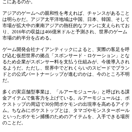
こにあるのか。
アジアのゲームへの親和性を考えれば、チャンスがあること
は明らかだ。アジア太平洋地域は中国、日本、韓国、そして
市場が拡大中の東南アジアの熱狂的なファンに支えられてお
り、2016年の収益は466億米ドルと予測され、世界のゲーム
市場の約半分を占める。
ゲーム開発会社ナイアンティックによると、実際の客足を呼
び込む仮想世界の拠点「スポンサード・ロケーション」とな
るため企業がスポンサー料を支払う仕組みが、今後導入され
るようだ。ただし、世界中でどれくらいのスピードでブラン
ドとの公式パートナーシップが進むのかは、今のところ不明
だ。
多くの実店舗型事業は、「ルアーモジュール」と呼ばれる課
金アイテムで集客力を上げている。ルアーモジュールは、ポ
ケストップの周辺で30分間ポケモンの出現率を高めるアイテ
ム。ちなみにポケストップとは、タマゴやモンスターボール
といったポケモン捕獲のためのアイテムを、入手できる場所
のことだ。