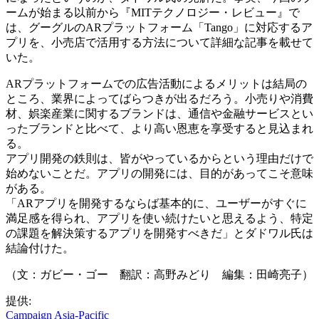
ームが始まる以前から『MITテクノロジー・レビュー』で
は、グーグルのARプラットフォーム「Tango」に対応するア
プリを、小売店で活用する方法について詳細な記事を載せて
いた。
ARプラットフォームでの広告活動によるメリットは結局の
ところ、業界によってばらつきが出るだろう。小売りや消費
材、娯楽産業に関するブランドは、通信や金融サービスとい
ったブランドと比べて、より高い恩恵を享受すると見込まれ
る。
アプリ開発の鉄則は、皆がやっているからという理由だけで
始めないことだ。アプリの開発には、目的があってこそ意味
がある。
「ARアプリを開発するならば基本的に、ユーザーがすぐに
満足感を得られ、アプリを使い続けたいと思えるよう、特定
の課題を解決策するアプリを開発すべきだ」とダドワル氏は
結論付けた。
（文：ガビー・ゴー 翻訳：高野みどり 編集：田崎亮子）
提供:
Campaign Asia-Pacific