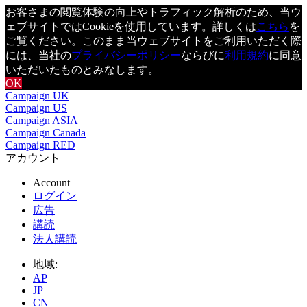
お客さまの閲覧体験の向上やトラフィック解析のため、当ウ
ェブサイトではCookieを使用しています。詳しくは
こちら
を
ご覧ください。このまま当ウェブサイトをご利用いただく際
には、当社の
プライバシーポリシー
ならびに
利用規約
に同意
いただいたものとみなします。
OK
Campaign UK
Campaign US
Campaign ASIA
Campaign Canada
Campaign RED
アカウント
Account
ログイン
広告
講読
法人講読
地域:
AP
JP
CN