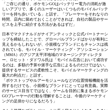
「ご存じの通り、ポケモンGOはバッテリー電力の消耗が激
しいアプリで、多くのユーザーはいくつものモバイルバッテ
リーを持ち歩いている」と話す。「プレーヤーをそれなりの
時間、店内に留めておくことができれば、自社の製品やサー
ビスを上手に紹介する方法があるはずだ」
日本でマクドナルドがナイアンティックと公式パートナーシ
ップを締結したことで、グローバルブランドばかりが有利に
見えるかもしれないが、小規模なブランドにもチャンスは残
されている。モバイル・マーケティング・アソシエーション
（MMA）のアジア太平洋地域のマネージングディレクタ
ー、ロヒット・ダドワル氏は「モバイル広告において成功す
るのは、多額の予算や派手な広告によるものだけではない。
提供するサービスの柔軟性こそ、モバイルマーケティングの
最大の利点だ」と話す。
「ポケストップやルアーモジュールなどの位置情報機能を活
用するだけでも、小規模なブランドにとっては有意義。実際
のサービス目当てではなく、ゲームを目的に集まるポケモン
GOプレーヤーの行動を理解することは、今後のマーケティ
ングの足掛かりになるだろう」