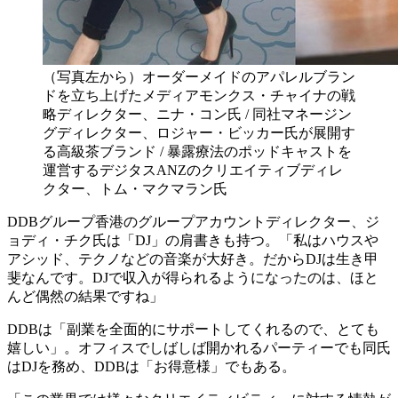
（写真左から）オーダーメイドのアパレルブラン
ドを立ち上げたメディアモンクス・チャイナの戦
略ディレクター、ニナ・コン氏 / 同社マネージン
グディレクター、ロジャー・ビッカー氏が展開す
る高級茶ブランド / 暴露療法のポッドキャストを
運営するデジタスANZのクリエイティブディレ
クター、トム・マクマラン氏
DDBグループ香港のグループアカウントディレクター、ジ
ョディ・チク氏は「DJ」の肩書きも持つ。「私はハウスや
アシッド、テクノなどの音楽が大好き。だからDJは生き甲
斐なんです。DJで収入が得られるようになったのは、ほと
んど偶然の結果ですね」
DDBは「副業を全面的にサポートしてくれるので、とても
嬉しい」。オフィスでしばしば開かれるパーティーでも同氏
はDJを務め、DDBは「お得意様」でもある。