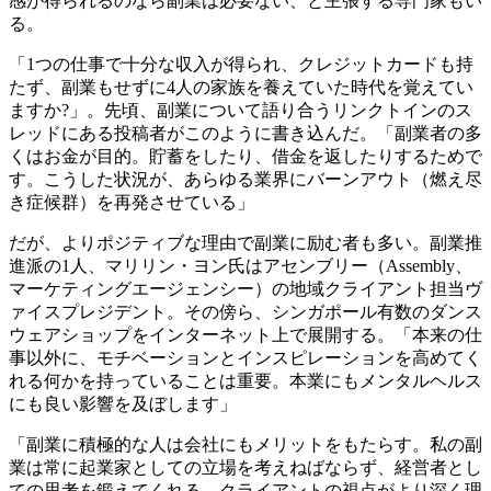
感が得られるのなら副業は必要ない、と主張する専門家もい
る。
「1つの仕事で十分な収入が得られ、クレジットカードも持
たず、副業もせずに4人の家族を養えていた時代を覚えてい
ますか?」。先頃、副業について語り合うリンクトインのス
レッドにある投稿者がこのように書き込んだ。「副業者の多
くはお金が目的。貯蓄をしたり、借金を返したりするためで
す。こうした状況が、あらゆる業界にバーンアウト（燃え尽
き症候群）を再発させている」
だが、よりポジティブな理由で副業に励む者も多い。副業推
進派の1人、マリリン・ヨン氏はアセンブリー（Assembly、
マーケティングエージェンシー）の地域クライアント担当ヴ
ァイスプレジデント。その傍ら、シンガポール有数のダンス
ウェアショップをインターネット上で展開する。「本来の仕
事以外に、モチベーションとインスピレーションを高めてく
れる何かを持っていることは重要。本業にもメンタルヘルス
にも良い影響を及ぼします」
「副業に積極的な人は会社にもメリットをもたらす。私の副
業は常に起業家としての立場を考えねばならず、経営者とし
ての思考を鍛えてくれる。クライアントの視点がより深く理