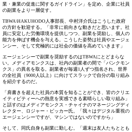
業・兼業の促進に関するガイドライン」を定め、企業に社員
の副業をより一層促す。
TBWA\HAKUHODO人事部長、中村洋介氏はこうした政府
の方針を歓迎する。「非常に前向きな動きだと思います。社
員に安定した労働環境を提供しつつ、副業を奨励し、個人の
能力を伸ばす機会を与える。こうした姿勢は社員やエージェ
ンシー、そして究極的には社会の価値を高めていきます」
エージェンシーで副業を奨励するのはTBWAにとどまらな
い。メディアモンクスは、社内の副業者の間で「パンクモン
クス」の異名を取る。副業者が毎週1人ずつ指名され、世界
の全社員（9000人以上）に向けてスラックで自分の取り組み
を紹介するのだ。
「肩書きを超えた社員の本質を知ることができ、皆のクリエ
イティビティーへの熱意を実感できる素晴らしい取り組み」
と話すのはメディアモンクス・チャイナのマネージングディ
レクター、ロジャー・ビッカー氏。「我々はデジタル重視の
エージェンシーですが、マシンではないのですから」
そして、同氏自身も副業に勤しむ。「週末は友人たちととも