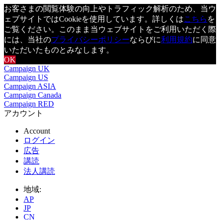
お客さまの閲覧体験の向上やトラフィック解析のため、当ウ
ェブサイトではCookieを使用しています。詳しくは
こちら
を
ご覧ください。このまま当ウェブサイトをご利用いただく際
には、当社の
プライバシーポリシー
ならびに
利用規約
に同意
いただいたものとみなします。
OK
Campaign UK
Campaign US
Campaign ASIA
Campaign Canada
Campaign RED
アカウント
Account
ログイン
広告
講読
法人講読
地域:
AP
JP
CN