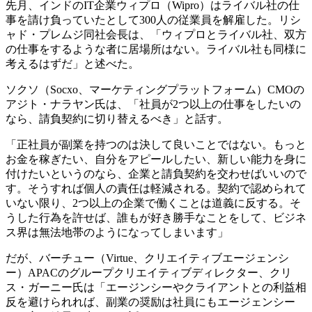
先月、インドのIT企業ウィプロ（Wipro）はライバル社の仕
事を請け負っていたとして300人の従業員を解雇した。リシ
ャド・プレムジ同社会長は、「ウィプロとライバル社、双方
の仕事をするような者に居場所はない。ライバル社も同様に
考えるはずだ」と述べた。
ソクソ（Socxo、マーケティングプラットフォーム）CMOの
アジト・ナラヤン氏は、「社員が2つ以上の仕事をしたいの
なら、請負契約に切り替えるべき」と話す。
「正社員が副業を持つのは決して良いことではない。もっと
お金を稼ぎたい、自分をアピールしたい、新しい能力を身に
付けたいというのなら、企業と請負契約を交わせばいいので
す。そうすれば個人の責任は軽減される。契約で認められて
いない限り、2つ以上の企業で働くことは道義に反する。そ
うした行為を許せば、誰もが好き勝手なことをして、ビジネ
ス界は無法地帯のようになってしまいます」
だが、バーチュー（Virtue、クリエイティブエージェンシ
ー）APACのグループクリエイティブディレクター、クリ
ス・ガーニー氏は「エージンシーやクライアントとの利益相
反を避けられれば、副業の奨励は社員にもエージェンシー