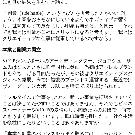
にも良い結果を生む」と話す。
「副業（side hustle）という呼び方を再考した方がいいでし
ょう。本業をおろそかにしているようでネガティブに響く
し、世間知らずで厚かましい印象も与える」と同氏。「それ
でも我々は副業が自社にメリットになると考えます。我々は
クリエイティブな仕事に従事しているのですから」
本業と副業の両立
VCCPシンガポールのアートディレクター、ジョアシュ・サ
ム氏は友人とともに昨年同社に参画。当初はアパレルブラン
ドを立ち上げる目的だったが、その後はクリエイティブスタ
ジオへと発展、今では複数のブランドを運営する。最近では
ヴォーグ・シンガポール誌にも特集で取り上げられた。
「フルタイムで仕事をしつつ、新しい事業を拡張させていく
ことは決してたやすいことではありません。それでもビジネ
スパートナーやVCCPの素晴らしい同僚たちのお陰で、両方
ともうまく機能しています。睡眠時間を削ったり、社会生活
を犠牲にしたりということは多々ありますが……」
「本業と副業のバランスをうまく取るには、しっかりとした