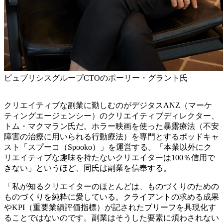
ピュブリシスグループCTOのポーリー・グラント氏
クリエイティブな副業に勤しむのがデジタスANZ（マーケ
ティングエージェンシー）のクリエイティブディレクター、
トム・マクマラン氏だ。ホラー映画を使った暴露療法（不安
障害の治療に用いられる行動療法）を専門とするポッドキャ
スト「スプーコ（Spooko）」を運営する。「本業以外にク
リエイティブな趣味を持たないクリエイターは100％信用で
きない」というほど、同氏は副業を信奉する。
「私が知るクリエイターのほとんどは、ものづくりのための
ものづくりを純粋に愛している。クライアントの求める成果
やKPI（重要業績評価指標）が記されたブリーフを具現化す
ることではないのです。副業はそうした要素に煩わされない