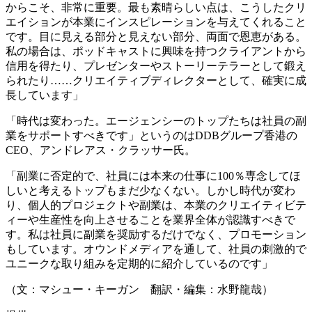
からこそ、非常に重要。最も素晴らしい点は、こうしたクリ
エイションが本業にインスピレーションを与えてくれること
です。目に見える部分と見えない部分、両面で恩恵がある。
私の場合は、ポッドキャストに興味を持つクライアントから
信用を得たり、プレゼンターやストーリーテラーとして鍛え
られたり……クリエイティブディレクターとして、確実に成
長しています」
「時代は変わった。エージェンシーのトップたちは社員の副
業をサポートすべきです」というのはDDBグループ香港の
CEO、アンドレアス・クラッサー氏。
「副業に否定的で、社員には本来の仕事に100％専念してほ
しいと考えるトップもまだ少なくない。しかし時代が変わ
り、個人的プロジェクトや副業は、本業のクリエイティビテ
ィーや生産性を向上させることを業界全体が認識すべきで
す。私は社員に副業を奨励するだけでなく、プロモーション
もしています。オウンドメディアを通して、社員の刺激的で
ユニークな取り組みを定期的に紹介しているのです」
（文：マシュー・キーガン 翻訳・編集：水野龍哉）