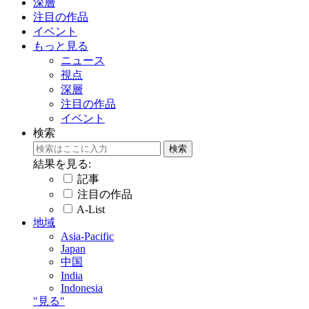
深層
注目の作品
イベント
もっと見る
ニュース
視点
深層
注目の作品
イベント
検索
結果を見る:
記事
注目の作品
A-List
地域
Asia-Pacific
Japan
中国
India
Indonesia
"見る"