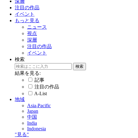
深層
注目の作品
イベント
もっと見る
ニュース
視点
深層
注目の作品
イベント
検索
結果を見る:
記事
注目の作品
A-List
地域
Asia-Pacific
Japan
中国
India
Indonesia
"見る"