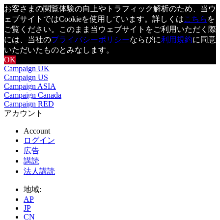
お客さまの閲覧体験の向上やトラフィック解析のため、当ウ
ェブサイトではCookieを使用しています。詳しくは
こちら
を
ご覧ください。このまま当ウェブサイトをご利用いただく際
には、当社の
プライバシーポリシー
ならびに
利用規約
に同意
いただいたものとみなします。
OK
Campaign UK
Campaign US
Campaign ASIA
Campaign Canada
Campaign RED
アカウント
Account
ログイン
広告
講読
法人講読
地域:
AP
JP
CN