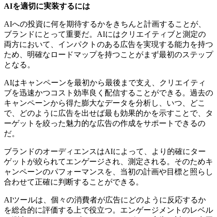
AIを
適切に実装
するには
AIへの投資に何を期待するかをきちんと計画することが、
ブランドにとって重要だ。AIにはクリエイティブと測定の
両方において、インパクトのある広告を実現する能力を持つ
ため、明確なロードマップを持つことがまず最初のステップ
となる。
AIはキャンペーンを最初から最後まで支え、クリエイティ
ブを迅速かつコスト効率良く配信することができる。過去の
キャンペーンから得た膨大なデータを分析し、いつ、どこ
で、どのように広告を出せば最も効果的かを示すことで、タ
ーゲットを絞った魅力的な広告の作成をサポートできるの
だ。
ブランドのオーディエンスはAIによって、より的確にター
ゲットが絞られてエンゲージされ、測定される。そのためキ
ャンペーンのパフォーマンスを、当初の計画や目標と照らし
合わせて正確に判断することができる。
AIツールは、個々の消費者が広告にどのように反応するか
を総合的に評価する上で役立つ。エンゲージメントのレベル