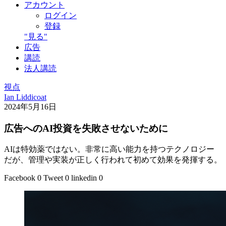
アカウント
ログイン
登録
"見る"
広告
講読
法人講読
視点
Ian Liddicoat
2024年5月16日
広告へのAI投資を失敗させないために
AIは特効薬ではない。非常に高い能力を持つテクノロジー
だが、管理や実装が正しく行われて初めて効果を発揮する。
Facebook
0
Tweet
0
linkedin
0