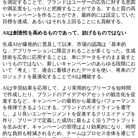
を測定することで、ブランドはユーザーの広告に対する意図
や満足度をしっかりと把握することができる。すると質の高
いキャンペーンを作ることができ、最終的には設定していた
目標を達成、あるいはそれを上回ることにも貢献する。
AIは
創造性を高めるもので
あって、妨げる
もの
ではない
生成AIが爆発的に普及して以来、市場の認識は「基本的
な」アプリケーションに限定されることが多くなった。生成
技術を広告に応用することは、単にデータをそのまま返すと
いうものではない。新しいキャンペーンのあらゆる段階にお
いて「考え」て、過去に蓄積されたデータを使い、将来のプ
ロジェクトを最適化することでAIは機能する。
AIは学習結果を応用して、より実用的なブリーフを短時間
で作成したり、ブランドのアイデアやアセットの観念化を促
進するなど、キャンペーンの最初から最適なパフォーマンス
を発揮できるようにする。ブランドのガイドラインを遵守
し、より良いエンゲージメントを促進するクリエイティブを
作り、ブリーフで定義した成功に最もよく沿うアウトプット
を生み出す。キャンペーンの管理はより効果的になり、時間
的な負担も軽減されるため、チームはプロセス全体を通じて