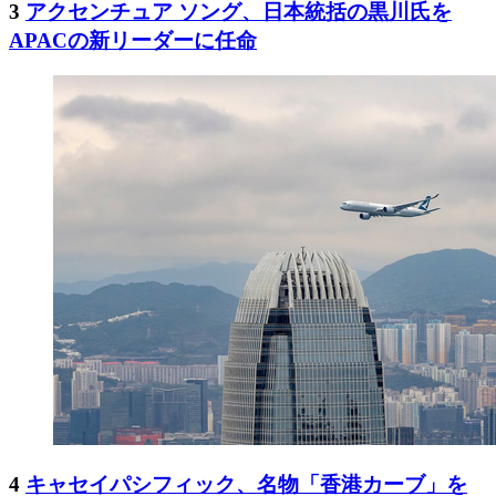
3
アクセンチュア ソング、日本統括の黒川氏を
APACの新リーダーに任命
4
キャセイパシフィック、名物「香港カーブ」を