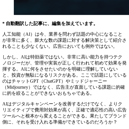
* 自動翻訳した記事に、編集を加えています。
人工知能（AI）は今、業界を問わず話題の中心になること
が非常に多く、膨大な数の課題に対する解決策として紹介さ
れることも少なくない。広告においても例外ではない。
しかし、AIは特効薬ではない。非常に高い能力を持つテク
ノロジーだが、管理や実装が正しく行われて初めて効果を発
揮する。AIに何をさせたいのかを明確に理解していない
と、投資が無駄になるリスクがある。ここで話題にしている
のはチャットGPT（ChatGPT）やミッドジャーニー
（Midjourney）ではなく、広告主が直面している課題に的確
に的を絞ることができないおもちゃである。
AIはデジタルキャンペーンを改善するだけでなく、よりク
リエイティブで費用対効果が高く、正確で適応性の高い広告
ツールへと根本から変えることができる。果たしてブランド
側に、それを受け入れる準備ができているのだろうか？