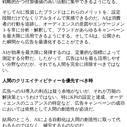
戦略的かつ付加価値の高い活動に集中できるようになる。
そしてAIに投資したブランドはこれらのメリットを、設定
段階だけでなくリアルタイムで実感できるのだ。AIは消費
者の行動を追跡し、オーディエンスの意図やエンゲージメン
トを常に分析・解釈して、ブランドがあらゆるキャンペーン
を最大限に活用できるようにする。そしてAIは、公開され
た瞬間から広告を最適化することができる。
AIが効果を最大限に発揮するのは、定量的な指標によって
測定する分野だ。したがって、広告はAIを最も活用しやす
い分野なのだが、それでも人間を完全に排除すべきではな
い。
人間の
クリエイティビティー
を優先すべき時
広告へのAI導入の利点は疑う余地がないが、それが万能の
解決策というわけではない。特にKPIの設定と達成、オーデ
ィエンスのニュアンスの特定など、広告キャンペーンの成功
においては依然として人間の創造性が必須だ。
結局のところ、AIによる自動化は人間の創造性に取って代
わるものではなく、補完するものなのだ。