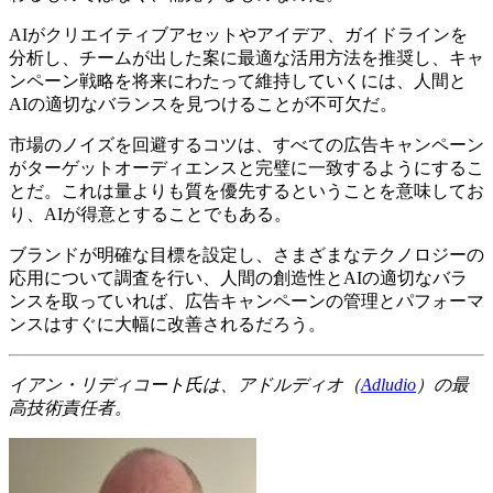
AIがクリエイティブアセットやアイデア、ガイドラインを
分析し、チームが出した案に最適な活用方法を推奨し、キャ
ンペーン戦略を将来にわたって維持していくには、人間と
AIの適切なバランスを見つけることが不可欠だ。
市場のノイズを回避するコツは、すべての広告キャンペーン
がターゲットオーディエンスと完璧に一致するようにするこ
とだ。これは量よりも質を優先するということを意味してお
り、AIが得意とすることでもある。
ブランドが明確な目標を設定し、さまざまなテクノロジーの
応用について調査を行い、人間の創造性とAIの適切なバラ
ンスを取っていれば、広告キャンペーンの管理とパフォーマ
ンスはすぐに大幅に改善されるだろう。
イアン・リディコート氏は、アドルディオ（
Adludio
）の最
高技術責任者。