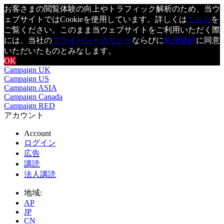
お客さまの閲覧体験の向上やトラフィック解析のため、当ウ
ェブサイトではCookieを使用しています。詳しくは
こちら
を
ご覧ください。このまま当ウェブサイトをご利用いただく際
には、当社の
プライバシーポリシー
ならびに
利用規約
に同意
いただいたものとみなします。
OK
Campaign UK
Campaign US
Campaign ASIA
Campaign Canada
Campaign RED
アカウント
Account
ログイン
広告
講読
法人講読
地域:
AP
JP
CN