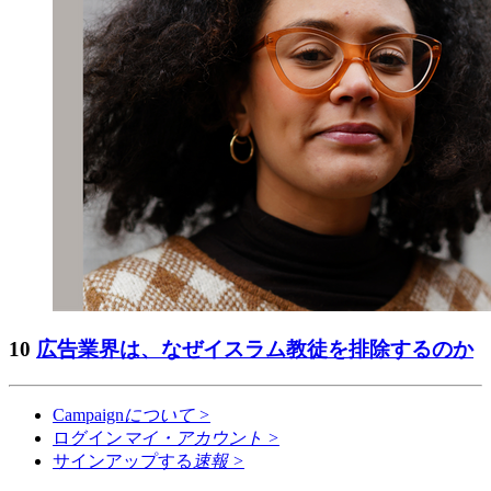
10
広告業界は、なぜイスラム教徒を排除するのか
Campaign
について
>
ログイン
マイ・アカウント
>
サインアップする
速報
>