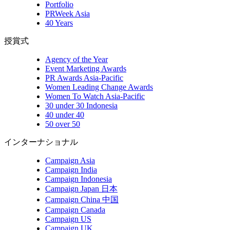
Portfolio
PRWeek Asia
40 Years
授賞式
Agency of the Year
Event Marketing Awards
PR Awards Asia-Pacific
Women Leading Change Awards
Women To Watch Asia-Pacific
30 under 30 Indonesia
40 under 40
50 over 50
インターナショナル
Campaign Asia
Campaign India
Campaign Indonesia
Campaign Japan 日本
Campaign China 中国
Campaign Canada
Campaign US
Campaign UK