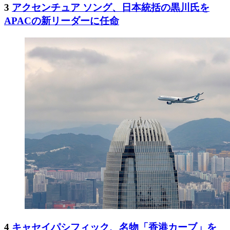
3
アクセンチュア ソング、日本統括の黒川氏を
APACの新リーダーに任命
4
キャセイパシフィック、名物「香港カーブ」を