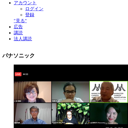
アカウント
ログイン
登録
"見る"
広告
講読
法人講読
パナソニック