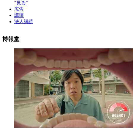
"見る"
広告
講読
法人講読
博報堂