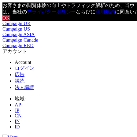
お客さまの閲覧体験の向上やトラフィック解析のため、当ウェブ
は、当社の
プライバシーポリシー
ならびに
利用規約
に同意い
OK
Campaign UK
Campaign US
Campaign ASIA
Campaign Canada
Campaign RED
アカウント
Account
ログイン
広告
講読
法人講読
地域:
AP
JP
CN
IN
ID