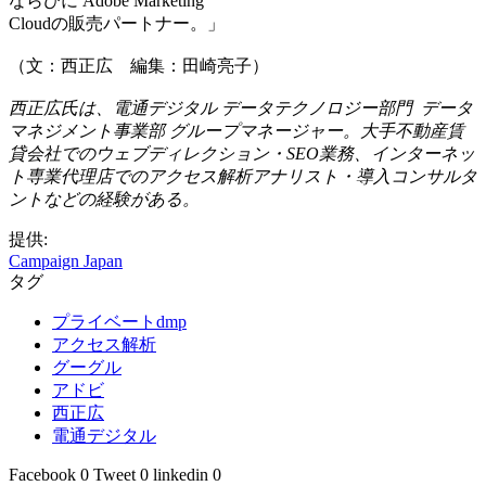
ならびに Adobe Marketing
Cloudの販売パートナー。」
（文：西正広 編集：田崎亮子）
西正広氏は、電通デジタル データテクノロジー部門 データ
マネジメント事業部 グループマネージャー。大手不動産賃
貸会社でのウェブディレクション・SEO業務、インターネッ
ト専業代理店でのアクセス解析アナリスト・導入コンサルタ
ントなどの経験がある。
提供:
Campaign Japan
タグ
プライベートdmp
アクセス解析
グーグル
アドビ
西正広
電通デジタル
Facebook
0
Tweet
0
linkedin
0