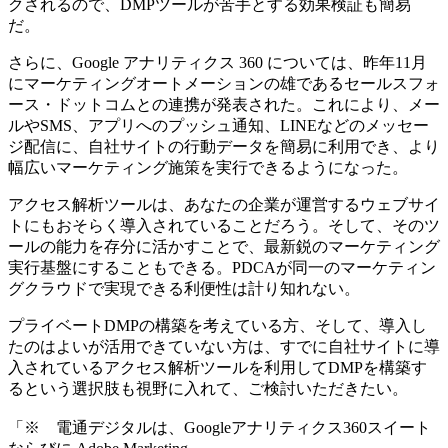
クされるので、DMPツールが苦手とする効果検証も簡易
だ。
さらに、Google アナリティクス 360 については、昨年11月
にマーケティングオートメーションの雄であるセールスフォ
ース・ドットコムとの連携が発表された。これにより、メー
ルやSMS、アプリへのプッシュ通知、LINEなどのメッセー
ジ配信に、自社サイトの行動データを簡易に利用でき、より
幅広いマーケティング施策を実行できるようになった。
アクセス解析ツールは、あなたの企業が運営するウェブサイ
トにもおそらく導入されていることだろう。そして、そのツ
ールの能力を存分に活かすことで、最新鋭のマーケティング
実行基盤にすることもできる。PDCAが同一のマーケティン
グクラウドで実現できる利便性は計り知れない。
プライベートDMPの構築を考えている方、そして、導入し
たのはよいが活用できていない方は、すでに自社サイトに導
入されているアクセス解析ツールを利用してDMPを構築す
るという選択肢も視野に入れて、ご検討いただきたい。
「※ 電通デジタルは、Googleアナリティクス360スイート