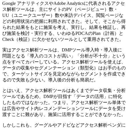
Google アナリティクスやAdobe Analyticsに代表されるアクセ
ス解析ツールは、主にサイトのPV（ページビュー）数・
UU（ユニークユーザー）数や来訪デバイス、閲覧ページな
どの利用状況の把握に利用されてきた。そして、そこから得
られた結果をもとに施策を考え、実行し、結果を検証し、再
び施策を検討・実行する、いわゆるPDCAのPlan（計画）と
Check（検証）に欠かせないツールとして重用されてきた。
実はアクセス解析ツールは、DMPツール導入時・導入後に
問題となる「導入のコストが高い」「分析が不十分」という
点をすべてカバーしている。アクセス解析ツールを使えば、
データの収集やセグメンテーション（類型化）はお手のもの
で、ターゲットサイズを見定めながらセグメントを作成でき
るので失敗も少ない。導入後の分析も簡易だ。
とはいえ、アクセス解析ツールはあくまでデータ収集・分析
ツールであるため、DMPが目指す「データの活用」に特化
したものではなかった。つまり、アクセス解析ツール単体で
は広告やサイト内レコメンデーションツールにデータを受け
渡すことに難があり、施策に活用することができなかった。
しかしこれも、グーグルやアドビなどアクセス解析ベンダに