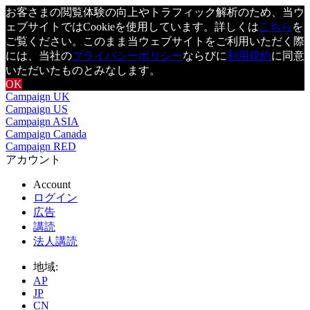
お客さまの閲覧体験の向上やトラフィック解析のため、当ウ
ェブサイトではCookieを使用しています。詳しくは
こちら
を
ご覧ください。このまま当ウェブサイトをご利用いただく際
には、当社の
プライバシーポリシー
ならびに
利用規約
に同意
いただいたものとみなします。
OK
Campaign UK
Campaign US
Campaign ASIA
Campaign Canada
Campaign RED
アカウント
Account
ログイン
広告
講読
法人講読
地域:
AP
JP
CN