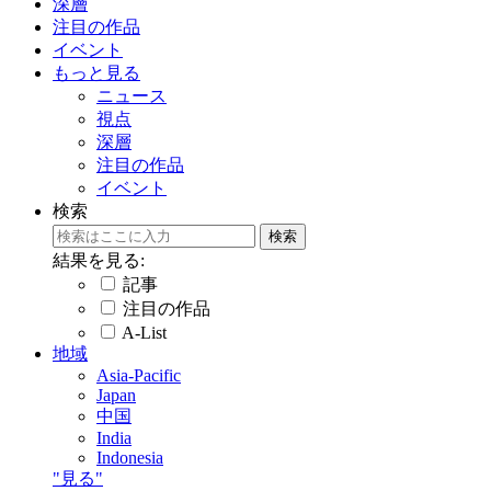
深層
注目の作品
イベント
もっと見る
ニュース
視点
深層
注目の作品
イベント
検索
結果を見る:
記事
注目の作品
A-List
地域
Asia-Pacific
Japan
中国
India
Indonesia
"見る"