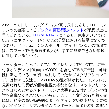
APACはストリーミングブームの真っ只中にあり、OTTコン
テンツの台頭による
デジタル視聴行動のシフト
が予想以上に
早く起きている。
IAB SEA+India
によると、東南アジアでは
CTV（コネクテッドTV）がこの分野における新星になりつ
つあり、ベトナム、シンガポール、フィリピンなどの市場で
は、スマートTVを所有する人が、すでに無視できない規模
に達しているという。
マーケターにとって、CTV、アドレサブルTV、OTT、広告
付きオンデマンド動画（AVOD）を含むATVの広告は、可能
性に満ちている。当初、成功していたサブスクリプションモ
デルは徐々に失速し、AVODへの道が開かれた。インフレに
見舞われた消費者が価格重視の姿勢となり、ネットフリック
スをはじめとするストリーミング大手も広告付きプランの検
討を余儀なくされているからだ。こうした変化の行き着く先
には、精度の高い効果的なターゲティングや効率的かつ柔軟
なバイイング、リアルタイムのレポート、最適化や効果測定