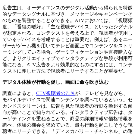
広告主は、オーディエンスのデジタル活動から得られる特徴
的なデータシグナルに基づき、メッセージやキャンペーンそ
のものを調整することができる。ATVにおいては、「視聴頻
度」「番組の嗜好」「主な視聴デバイス」といったシグナル
が想定される。コンテクストを考える上で、視聴者が使用し
ているデバイスを考慮することは重要だ。例えば、あるユー
ザーがゲーム機を用いてテレビ画面上でコンテンツをストリ
ーミングしている場合、ゲーミフィケーションや直接購入な
ど、よりクリエイティブでインタラクティブな手段が利用可
能になる。ATV広告をより効果的なものにするには、コンテ
クストに即した方法で視聴者にリーチすることが重要だ。
デジタル体験が行動を促し、画面に命を吹き込む
調査によると、
CTV視聴者の71％
が、テレビを見ながら、
モバイルデバイスで関連コンテンツを調べているという。セ
カンドスクリーンは、広告を見た視聴者の行動を喚起する傾
向が高いことで知られている。インタラクティブ広告は、タ
ーゲティングを重ねることで、商品の詳細情報や価格情報を
調べ、体験の機会を求めている、最も行動を起こしそうな視
聴者にリーチできる。「ディスカバリー・チャンネル」の運