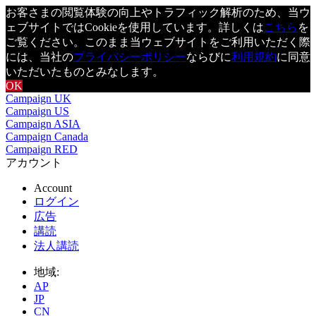
お客さまの閲覧体験の向上やトラフィック解析のため、当ウ
ェブサイトではCookieを使用しています。詳しくは
こちら
を
ご覧ください。このまま当ウェブサイトをご利用いただく際
には、当社の
プライバシーポリシー
ならびに
利用規約
に同意
いただいたものとみなします。
OK
Campaign UK
Campaign US
Campaign ASIA
Campaign Canada
Campaign RED
アカウント
Account
ログイン
広告
講読
法人講読
地域:
AP
JP
CN