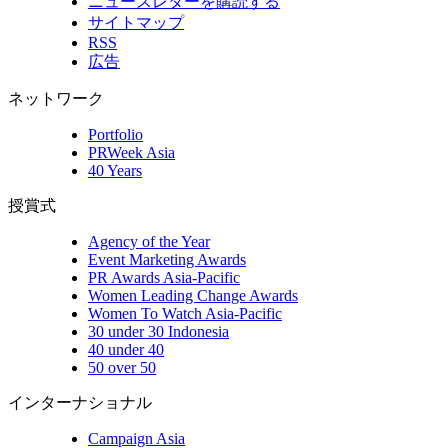
ニュースレターを購読する
サイトマップ
RSS
広告
ネットワーク
Portfolio
PRWeek Asia
40 Years
授賞式
Agency of the Year
Event Marketing Awards
PR Awards Asia-Pacific
Women Leading Change Awards
Women To Watch Asia-Pacific
30 under 30 Indonesia
40 under 40
50 over 50
インターナショナル
Campaign Asia