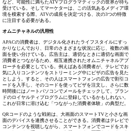
など、可能性に満ちたATVプログラマティックの世界が待ち
受けている。そしてマーケターは、この活気あるメディア環
境を模索する際、ATVの成長を決定づける、次の3つの特徴
に注目する必要がある。
オムニチャネルの汎用性
APACの消費者は、デジタル化されたライフスタイルにすっ
かりなじんでおり、日常のさまざまな状況に応じ、複数の画
面を使い分けている。広告主は、適切なときに適切な画面で
消費者とつながるため、相互連携されたオムニチャネルアプ
ローチを必要としている。例えばある消費者が、テレビでお
気に入りコンテンツをストリーミング中にピザの広告を見た
としよう。すると、その人はスマートフォンの広告で割引コ
ードを入手し、そのコードを使ってピザを注文し、さらに数
時間後にはノートパソコンでメールをチェックして、ブラン
ドのロイヤルティプログラムに登録しているかもしれない。
これが日常に溶け込む「つながった消費者体験」の典型だ。
QRコードのような戦術は、大画面のスマートTVと小さな画
面のデバイスを連携させることができる。消費者はテレビで
コンテンツを視聴しながら、スマートフォンでコードをスキ