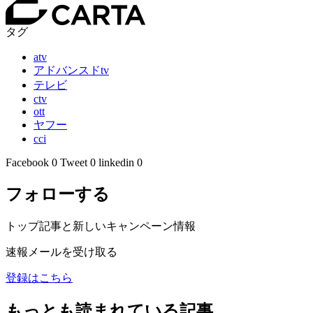
タグ
atv
アドバンスドtv
テレビ
ctv
ott
ヤフー
cci
Facebook
0
Tweet
0
linkedin
0
フォローする
トップ記事と新しいキャンペーン情報
速報メールを受け取る
登録はこちら
もっとも読まれている記事