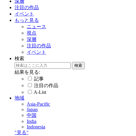
深層
注目の作品
イベント
もっと見る
ニュース
視点
深層
注目の作品
イベント
検索
結果を見る:
記事
注目の作品
A-List
地域
Asia-Pacific
Japan
中国
India
Indonesia
"見る"