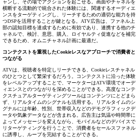
ャンし、その場でアクションを起こせる。画面やチャネルを
横断する流動的で統合された体験には、関連するオーディエ
ンスをターゲティングし、リーチするための適切な能力を持
つDSPを活用することが鍵となる。ATV広告は、ファネル上
部の認知目標を達成するために有効であり、連携する他のチ
ャネルで、検討、意思、購入、ロイヤルティ促進などを補完
できるため、オムニチャネル計画に最適だ。
コンテクストを重視した
Cookie
レスなアプローチで消費者と
つながる
ATVは、視聴者を特定しリーチできる、Cookieレスチャネル
のひとつとして繁栄するだろう。コンテクストに沿った体験
をレベルアップすることで、マーケターはATV環境でオーデ
ィエンスとのつながりを深めることができる。高度なコンテ
クスチュアルターゲティングツールはコンテンツにとどまら
ず、リアルタイムのシグナルも活用する。リアルタイムのシ
グナルには年齢、性別、世帯収入などのデモグラフィックデ
ータや気象データなどが含まれる。広告主は気温や時間帯に
よってメッセージを変えながら、モバイルなどのデバイスで
リターゲティングを行うことで、消費者をセールスファネル
に誘導し、ループを完結することができる。