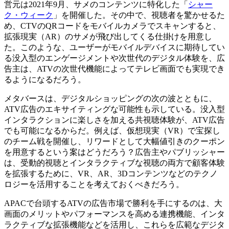
営元は2021年9月、サメのコンテンツに特化した「
シャー
ク・ウィーク
」を開催した。その中で、視聴者を驚かせるた
め、CTVのQRコードをモバイルカメラでスキャンすると、
拡張現実（AR）のサメが飛び出してくる仕掛けを用意し
た。このような、ユーザーがモバイルデバイスに期待してい
る没入型のエンゲージメントや次世代のデジタル体験を、広
告主は、ATVの次世代機能によってテレビ画面でも実現でき
るようになるだろう。
メタバースは、デジタルショッピングの次の波とともに、
ATV広告のエキサイティングな可能性も示している。没入型
インタラクションに楽しさを加える共視聴体験が、ATV広告
でも可能になるからだ。例えば、仮想現実（VR）で宝探し
のチーム戦を開催し、リワードとして大幅値引きのクーポン
を用意するという案はどうだろう？広告主やパブリッシャー
は、受動的視聴とインタラクティブな視聴の両方で顧客体験
を拡張するために、VR、AR、3Dコンテンツなどのテクノ
ロジーを活用することを考えておくべきだろう。
APACで台頭するATVの広告市場で勝利を手にするのは、大
画面のメリットやパフォーマンスを高める連携機能、インタ
ラクティブな拡張機能などを活用し、これらを広範なデジタ