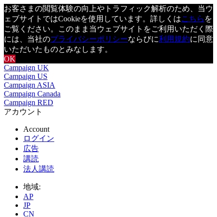
お客さまの閲覧体験の向上やトラフィック解析のため、当ウ
ェブサイトではCookieを使用しています。詳しくは
こちら
を
ご覧ください。このまま当ウェブサイトをご利用いただく際
には、当社の
プライバシーポリシー
ならびに
利用規約
に同意
いただいたものとみなします。
OK
Campaign UK
Campaign US
Campaign ASIA
Campaign Canada
Campaign RED
アカウント
Account
ログイン
広告
講読
法人講読
地域:
AP
JP
CN