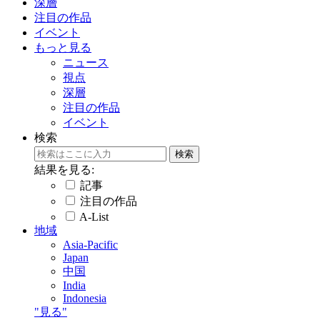
深層
注目の作品
イベント
もっと見る
ニュース
視点
深層
注目の作品
イベント
検索
結果を見る:
記事
注目の作品
A-List
地域
Asia-Pacific
Japan
中国
India
Indonesia
"見る"