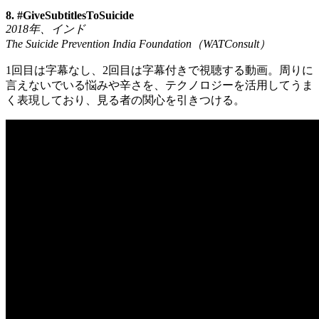
8. #GiveSubtitlesToSuicide
2018
年、インド
The Suicide Prevention India Foundation
（
WATConsult
）
1回目は字幕なし、2回目は字幕付きで視聴する動画。周りに
言えないでいる悩みや辛さを、テクノロジーを活用してうま
く表現しており、見る者の関心を引きつける。