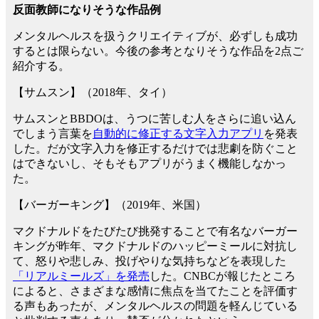
反面教師になりそうな作品例
メンタルヘルスを扱うクリエイティブが、必ずしも成功
するとは限らない。今後の参考となりそうな作品を2点ご
紹介する。
【サムスン】（2018年、タイ）
サムスンとBBDOは、うつに苦しむ人をさらに追い込ん
でしまう言葉を
自動的に修正する文字入力アプリ
を発表
した。だが文字入力を修正するだけでは悲劇を防ぐこと
はできないし、そもそもアプリがうまく機能しなかっ
た。
【バーガーキング】（2019年、米国）
マクドナルドをたびたび挑発することで有名なバーガー
キングが昨年、マクドナルドのハッピーミールに対抗し
て、怒りや悲しみ、投げやりな気持ちなどを表現した
「リアルミールズ」を発売
した。CNBCが報じたところ
によると、さまざまな感情に焦点を当てたことを評価す
る声もあったが、メンタルヘルスの問題を軽んじている