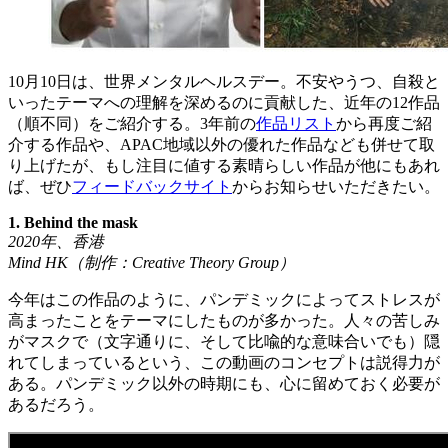
10月10日は、世界メンタルヘルスデー。不安やうつ、自殺と
いったテーマへの理解を深めるのに貢献した、近年の12作品
（順不同）をご紹介する。3年前の
作品リスト
から再度ご紹
介する作品や、APAC地域以外の優れた作品なども併せて取
り上げたが、もし注目に値する素晴らしい作品が他にもあれ
ば、ぜひ
フィードバックサイト
からお知らせいただきたい。
1. Behind the mask
2020
年、香港
Mind HK
（制作：
Creative Theory Group
）
今年はこの作品のように、パンデミックによってストレスが
高まったことをテーマにしたものが多かった。人々の苦しみ
がマスクで（文字通りに、そして比喩的な意味合いでも）隠
れてしまっているという、この動画のコンセプトは説得力が
ある。パンデミック以外の時期にも、心に留めておく必要が
あるだろう。