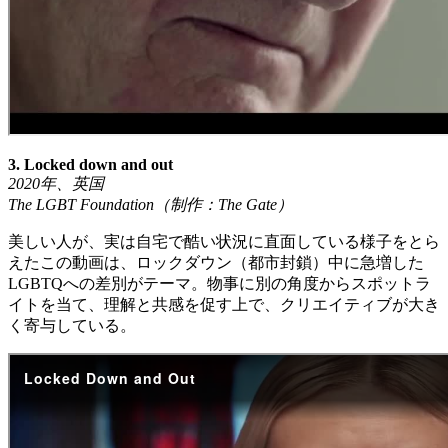
3. Locked down and out
2020
年、英国
The LGBT Foundation
（制作：
The Gate
）
美しい人が、実は自宅で酷い状況に直面している様子をとら
えたこの動画は、ロックダウン（都市封鎖）中に急増した
LGBTQへの差別がテーマ。物事に別の角度からスポットラ
イトを当て、理解と共感を促す上で、クリエイティブが大き
く寄与している。