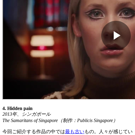
4. Hidden pain
2013
年、シンガポール
The Samaritans of Singapore
（制作：
Publicis Singapore
）
今回ご紹介する作品の中では
最も古い
もの。人々が感じてい