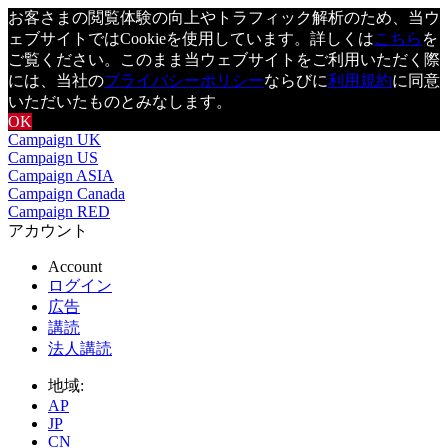
お客さまの閲覧体験の向上やトラフィック解析のため、当ウ
ェブサイトではCookieを使用しています。詳しくは
こちら
を
ご覧ください。このまま当ウェブサイトをご利用いただく際
には、当社の
プライバシーポリシー
ならびに
利用規約
に同意
いただいたものとみなします。
OK
Campaign UK
Campaign US
Campaign ASIA
Campaign Canada
Campaign RED
アカウント
Account
ログイン
広告
講読
法人講読
地域:
AP
JP
CN