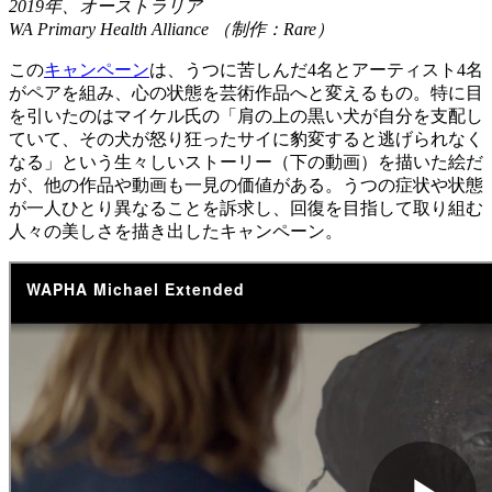
2019
年、オーストラリア
WA Primary Health Alliance
（制作：
Rare
）
この
キャンペーン
は、うつに苦しんだ4名とアーティスト4名
がペアを組み、心の状態を芸術作品へと変えるもの。特に目
を引いたのはマイケル氏の「肩の上の黒い犬が自分を支配し
ていて、その犬が怒り狂ったサイに豹変すると逃げられなく
なる」という生々しいストーリー（下の動画）を描いた絵だ
が、他の作品や動画も一見の価値がある。うつの症状や状態
が一人ひとり異なることを訴求し、回復を目指して取り組む
人々の美しさを描き出したキャンペーン。