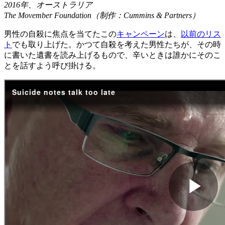
2016
年、オーストラリア
The Movember Foundation
（制作：
Cummins & Partners
）
男性の自殺に焦点を当てたこの
キャンペーン
は、
以前のリス
ト
でも取り上げた。かつて自殺を考えた男性たちが、その時
に書いた遺書を読み上げるもので、辛いときは誰かにそのこ
とを話すよう呼び掛ける。