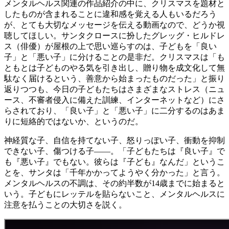
メンタルヘルス関連の作品紹介の中に、クリスマスを題材と
したものが含まれることに違和感を覚える人もいるだろう
が、とても大切なメッセージを伝える動画なので、どうか視
聴してほしい。サンタクロースに扮したグレッグ・ヒルドレ
ス（俳優）が屋根の上で思い巡らすのは、子どもを「良い
子」と「悪い子」に分けることの是非だ。クリスマスは「も
ともとは子どものやる気を引き出し、贈り物を成文化して無
駄なく届けるという、善意から始まったものだった」と振り
返りつつも、今日の子どもたちはさまざまなストレス（ニュ
ース、不審者侵入に備えた訓練、インターネットなど）にさ
らされており、「良い子」と「悪い子」に二分するのはあま
りに短絡的ではないか、というのだ。
神経質な子、自信を持てない子、怒りっぽい子、衝動を抑制
できない子、傷つける子――。「子どもたちは『良い子』で
も『悪い子』でもない。彼らは『子ども』なんだ」というこ
とを、サンタは「千年かかってようやく分かった」と言う。
メンタルヘルスの不調は、その約半数が14歳までに始まると
いう。子どもにレッテルを貼らないこと、メンタルヘルスに
注意を払うことの大切さを説く。