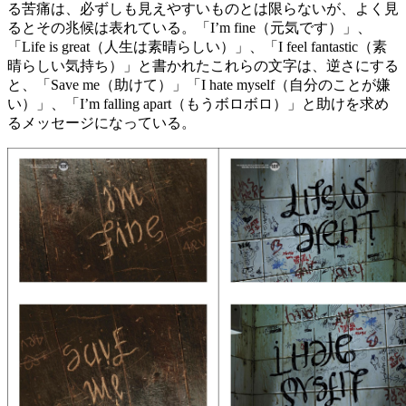
る苦痛は、必ずしも見えやすいものとは限らないが、よく見
るとその兆候は表れている。「I’m fine（元気です）」、
「Life is great（人生は素晴らしい）」、「I feel fantastic（素
晴らしい気持ち）」と書かれたこれらの文字は、逆さにする
と、「Save me（助けて）」「I hate myself（自分のことが嫌
い）」、「I’m falling apart（もうボロボロ）」と助けを求め
るメッセージになっている。