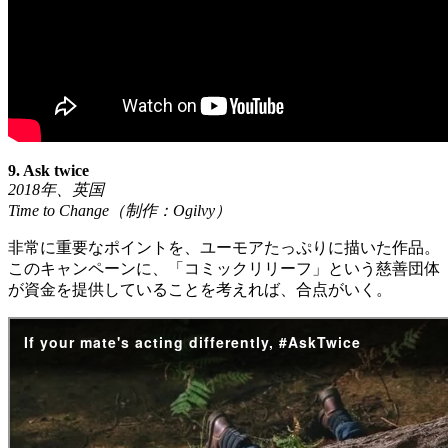
9. Ask twice
2018
年、英国
Time to Change
（制作：
Ogilvy
）
非常に重要なポイントを、ユーモアたっぷりに描いた作品。
このキャンペーンに、「コミックリリーフ」という慈善団体
が資金を提供していることを考えれば、合点がいく。