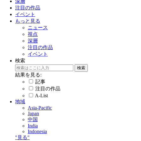
深層
注目の作品
イベント
もっと見る
ニュース
視点
深層
注目の作品
イベント
検索
結果を見る:
記事
注目の作品
A-List
地域
Asia-Pacific
Japan
中国
India
Indonesia
"見る"