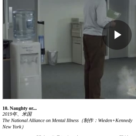
10. Naughty or...
2019
年、米国
The National Alliance on Mental Illness
（制作：
Wieden+Kennedy
New York
）