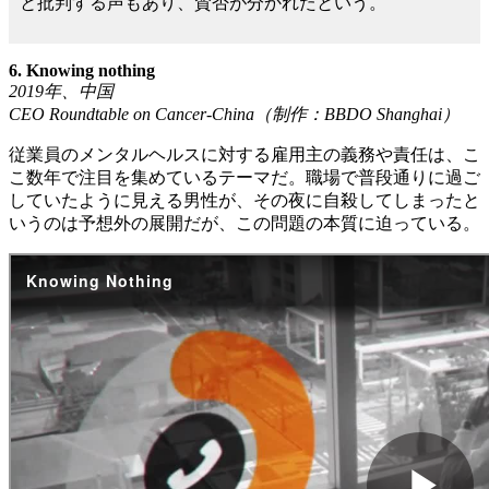
と批判する声もあり、賛否が分かれたという。
6. Knowing nothing
2019
年、中国
CEO Roundtable on Cancer-China
（制作：
BBDO Shanghai
）
従業員のメンタルヘルスに対する雇用主の義務や責任は、こ
こ数年で注目を集めているテーマだ。職場で普段通りに過ご
していたように見える男性が、その夜に自殺してしまったと
いうのは予想外の展開だが、この問題の本質に迫っている。