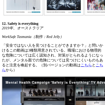
12. Safety is everything
2019
年、オーストラリア
WorkSafe Tasmania
（制作：
Red Jelly
）
「安全ではない人を見つけることができますか？」と問いか
けるこの動画は3種類用意されている。職場における物理的
な危険については広く認知され、対策がとられるようになっ
たが、メンタル面での危険については見つけにくいものもあ
ると注意を喚起する。（別バージョンの動画は
こちら
と
こち
ら
から）