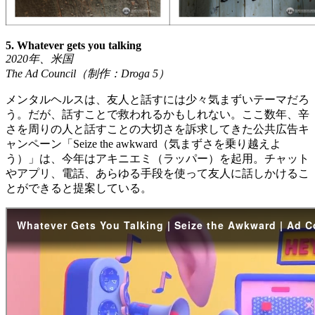
5. Whatever gets you talking
2020
年、米国
The Ad Council
（制作：
Droga 5
）
メンタルヘルスは、友人と話すには少々気まずいテーマだろ
う。だが、話すことで救われるかもしれない。ここ数年、辛
さを周りの人と話すことの大切さを訴求してきた公共広告キ
ャンペーン「Seize the awkward（気まずさを乗り越えよ
う）」は、今年はアキニエミ（ラッパー）を起用。チャット
やアプリ、電話、あらゆる手段を使って友人に話しかけるこ
とができると提案している。