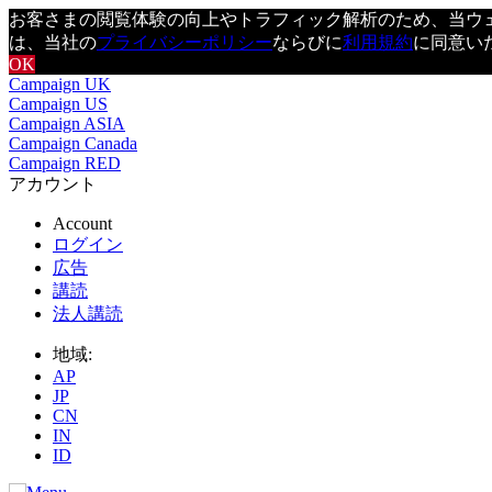
お客さまの閲覧体験の向上やトラフィック解析のため、当ウェブ
は、当社の
プライバシーポリシー
ならびに
利用規約
に同意い
OK
Campaign UK
Campaign US
Campaign ASIA
Campaign Canada
Campaign RED
アカウント
Account
ログイン
広告
講読
法人講読
地域:
AP
JP
CN
IN
ID