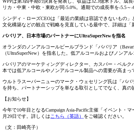
WPPは第3四半期の決算を発表し、収益は32.3億米ドル、成長率
リカ・中東・中欧・東欧が同-5.0%。通期での成長率を-5.5～
シンディ・ローズCEOは「最近の業績は容認できないもの」
文化構築などの観点で戦略を見直している最中で、詳細は「
ババリア、日本市場のパートナーに
UltraSuperNew
を指名
オランダのノンアルコールビールブランド「ババリア（Bav
（UltraSuperNew）を指名した。低アルコールおよび
ババリアのマーケティングディレクター、カスパー・ベルク
本では低アルコールやノンアルコール製品への需要が高まっ
ウルトラスーパーニューのマーク・ウェセリング氏は「ババ
を持ち、パートナーシップを単なる取引としてでなく、真の
【お知らせ】
今年で10年目となるCampaign Asia-Pacific主催
月29日です。詳しくは
こちら（英語）
をご確認ください。
（文：田崎亮子）