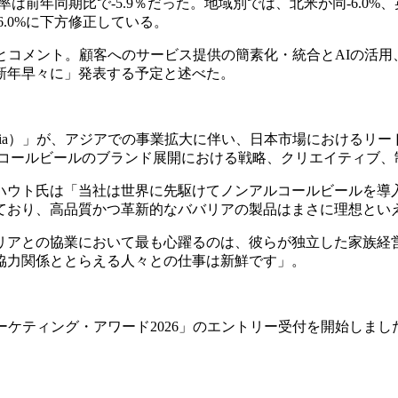
は前年同期比で-5.9％だった。地域別では、北米が同-6.0%、
-6.0%に下方修正している。
とコメント。顧客へのサービス提供の簡素化・統合とAIの活
新年早々に」発表する予定と述べた。
aria）」が、アジアでの事業拡大に伴い、日本市場におけるリ
ノンアルコールビールのブランド展開における戦略、クリエイティブ
ハウト氏は「当社は世界に先駆けてノンアルコールビールを導
ており、高品質かつ革新的なババリアの製品はまさに理想とい
リアとの協業において最も心躍るのは、彼らが独立した家族経
協力関係ととらえる人々との仕事は新鮮です」。
「イベント・マーケティング・アワード2026」のエントリー受付を開始