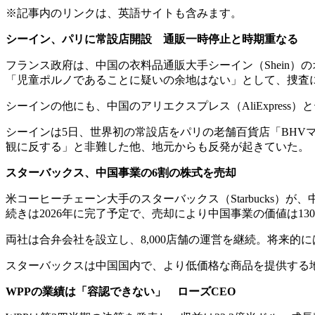
※記事内のリンクは、英語サイトも含みます。
シーイン、パリに常設店開設 通販一時停止と時期重なる
フランス政府は、中国の衣料品通販大手シーイン（Shein
「児童ポルノであることに疑いの余地はない」として、捜査
シーインの他にも、中国のアリエクスプレス（AliExpress
シーインは5日、世界初の常設店をパリの老舗百貨店「BHV
観に反する」と非難した他、地元からも反発が起きていた。
スターバックス、中国事業の
6
割の株式を売却
米コーヒーチェーン大手のスターバックス（Starbucks
続きは2026年に完了予定で、売却により中国事業の価値は1
両社は合弁会社を設立し、8,000店舗の運営を継続。将来的
スターバックスは中国国内で、より低価格な商品を提供する
WPP
の業績は「容認できない」 ローズ
CEO