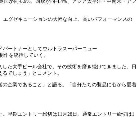
英国が同-8.9%、西欧が同-4.4%、アジア太平洋・中南米・アフ
用、エグゼキューションの大幅な向上、高いパフォーマンスの
ードパートナーとしてウルトラスーパーニュー
、制作を統括していく。
入した大手ビール会社で、その技術を磨き続けてきました。日
えるでしょう」とコメント。
営の企業であること」と語る。「自分たちの製品に心から愛着
しました。早期エントリー締切は11月28日、通常エントリー締切は1