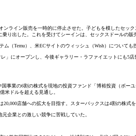
）のオンライン販売を一時的に停止させた。子どもを模したセッ
に乗り出した。これを受けてシーインは、セックスドールの販
）とテム（Temu）、米ECサイトのウィッシュ（Wish）につい
マレ」にオープンし、今後ギャラリー・ラファイエットにも5
）が、中国事業の6割の株式を現地の投資ファンド「博裕投資（ボ
30億米ドルを超える見通し。
には20,000店舗への拡大を目指す。スターバックスは4割の株
地元企業との激しい競争に苦戦していた。