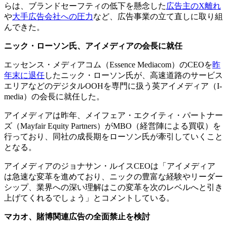
らは、ブランドセーフティの低下を懸念した
広告主のX離れ
や
大手広告会社への圧力
など、広告事業の立て直しに取り組
んできた。
ニック・ローソン氏、アイメディアの会長に就任
エッセンス・メディアコム（Essence Mediacom）のCEOを
昨
年末に退任
したニック・ローソン氏が、高速道路のサービス
エリアなどのデジタルOOHを専門に扱う英アイメディア（I-
media）の会長に就任した。
アイメディアは昨年、メイフェア・エクイティ・パートナー
ズ（Mayfair Equity Partners）がMBO（経営陣による買収）を
行っており、同社の成長期をローソン氏が牽引していくこと
となる。
アイメディアのジョナサン・ルイスCEOは「アイメディア
は急速な変革を進めており、ニックの豊富な経験やリーダー
シップ、業界への深い理解はこの変革を次のレベルへと引き
上げてくれるでしょう」とコメントしている。
マカオ、賭博関連広告の全面禁止を検討