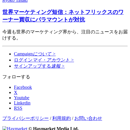
Ryoko Tasaki
世界マーケティング短信：ネットフリックスのワ
ーナー買収にパラマウントが対抗
今週も世界のマーケティング界から、注目のニュースをお届
けする。
Campaign
について
>
ログイン
マイ・アカウント
>
サインアップする
速報
>
フォローする
Facebook
X
Youtube
Linkedin
RSS
プライバシーポリシー
/
利用規約
/
お問い合わせ
© Haymarket Media Ltd.