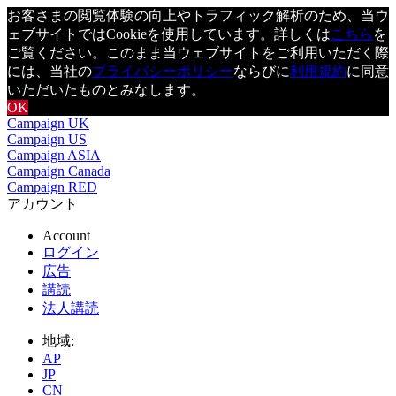
お客さまの閲覧体験の向上やトラフィック解析のため、当ウ
ェブサイトではCookieを使用しています。詳しくは
こちら
を
ご覧ください。このまま当ウェブサイトをご利用いただく際
には、当社の
プライバシーポリシー
ならびに
利用規約
に同意
いただいたものとみなします。
OK
Campaign UK
Campaign US
Campaign ASIA
Campaign Canada
Campaign RED
アカウント
Account
ログイン
広告
講読
法人講読
地域:
AP
JP
CN