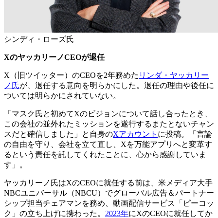
シンディ・ローズ氏
X
のヤッカリーノ
CEO
が退任
X（旧ツイッター）のCEOを2年務めた
リンダ・ヤッカリー
ノ氏
が、退任する意向を明らかにした。退任の理由や後任に
ついては明らかにされていない。
「マスク氏と初めてXのビジョンについて話し合ったとき、
この会社の並外れたミッションを遂行するまたとないチャン
スだと確信しました」と自身の
Xアカウント
に投稿。「言論
の自由を守り、会社を立て直し、Xを万能アプリへと変革す
るという責任を託してくれたことに、心から感謝していま
す」。
ヤッカリーノ氏はXのCEOに就任する前は、米メディア大手
NBCユニバーサル（NBCU）でグローバル広告＆パートナー
シップ担当チェアマンを務め、動画配信サービス「ピーコッ
ク」の立ち上げに携わった。
2023年
にXのCEOに就任してか