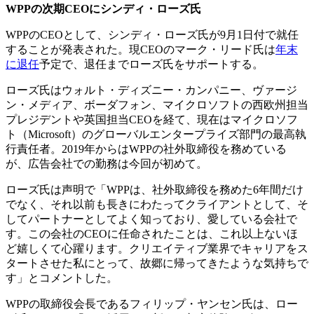
WPP
の次期
CEO
にシンディ・ローズ氏
WPPのCEOとして、シンディ・ローズ氏が9月1日付で就任
することが発表された。現CEOのマーク・リード氏は
年末
に退任
予定で、退任までローズ氏をサポートする。
ローズ氏はウォルト・ディズニー・カンパニー、ヴァージ
ン・メディア、ボーダフォン、マイクロソフトの西欧州担当
プレジデントや英国担当CEOを経て、現在はマイクロソフ
ト（Microsoft）のグローバルエンタープライズ部門の最高執
行責任者。2019年からはWPPの社外取締役を務めている
が、広告会社での勤務は今回が初めて。
ローズ氏は声明で「WPPは、社外取締役を務めた6年間だけ
でなく、それ以前も長きにわたってクライアントとして、そ
してパートナーとしてよく知っており、愛している会社で
す。この会社のCEOに任命されたことは、これ以上ないほ
ど嬉しくて心躍ります。クリエイティブ業界でキャリアをス
タートさせた私にとって、故郷に帰ってきたような気持ちで
す」とコメントした。
WPPの取締役会長であるフィリップ・ヤンセン氏は、ロー