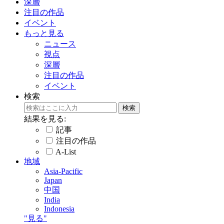
深層
注目の作品
イベント
もっと見る
ニュース
視点
深層
注目の作品
イベント
検索
結果を見る:
記事
注目の作品
A-List
地域
Asia-Pacific
Japan
中国
India
Indonesia
"見る"