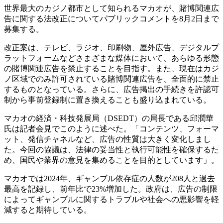
世界最大のカジノ都市として知られるマカオが、賭博関連広
告に関する法改正についてパブリックコメントを8月2日まで
募集する。
改正案は、テレビ、ラジオ、印刷物、屋外広告、デジタルプ
ラットフォームなどさまざまな媒体において、あらゆる形態
の賭博関連広告を禁止することを目指す。また、現在はカジ
ノ区域でのみ許可されている賭博関連広告を、全面的に禁止
するものとなっている。さらに、広告掲出の手続きを許認可
制から事前登録制に置き換えることも盛り込まれている。
マカオの経済・科技発展局（DSEDT）の局長である邱潤華
氏は記者会見でこのように述べた。「コンテンツ、フォーマ
ット、発信チャネルなど、広告の性質は大きく変化しまし
た。今回の協議は、法律の妥当性と執行可能性を確保するた
め、国民や業界の意見を集めることを目的としています」。
マカオでは2024年、ギャンブル依存症の人数が208人と過去
最高を記録し、前年比で23%増加した。政府は、広告の制限
によってギャンブルに関するトラブルや社会への悪影響を軽
減すると期待している。