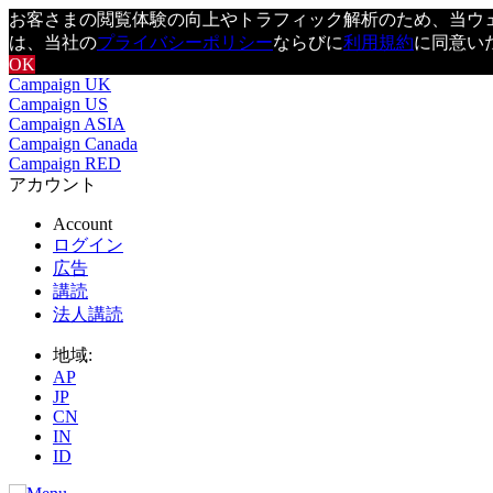
お客さまの閲覧体験の向上やトラフィック解析のため、当ウェブ
は、当社の
プライバシーポリシー
ならびに
利用規約
に同意い
OK
Campaign UK
Campaign US
Campaign ASIA
Campaign Canada
Campaign RED
アカウント
Account
ログイン
広告
講読
法人講読
地域:
AP
JP
CN
IN
ID