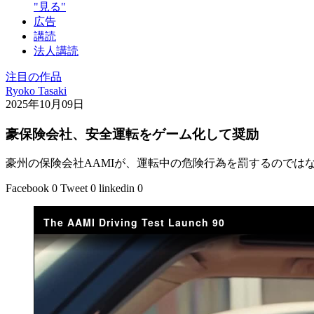
"見る"
広告
講読
法人講読
注目の作品
Ryoko Tasaki
2025年10月09日
豪保険会社、安全運転をゲーム化して奨励
豪州の保険会社AAMIが、運転中の危険行為を罰するのでは
Facebook
0
Tweet
0
linkedin
0