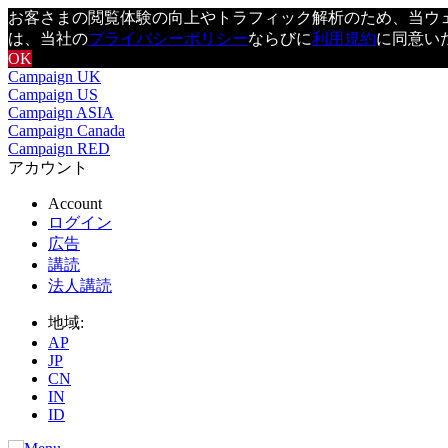
お客さまの閲覧体験の向上やトラフィック解析のため、当ウェブ
は、当社の
プライバシーポリシー
ならびに
利用規約
に同意い
OK
Campaign UK
Campaign US
Campaign ASIA
Campaign Canada
Campaign RED
アカウント
Account
ログイン
広告
講読
法人講読
地域:
AP
JP
CN
IN
ID