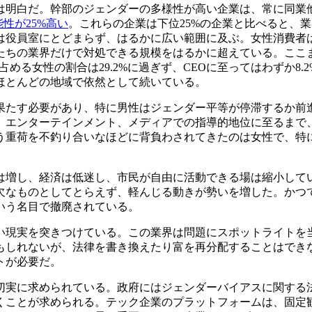
は明白だ。幹部のジェンダーの多様性が高い企業は、常に同業
性が25%高い
。これらの企業は下位25%の企業と比べると、
は役員室にとどまらず、はるかに広い範囲に及ぶ。女性消費者
たちの業界だけで対処できる規模をはるかに超えている。ここ
に占める女性の割合は29.2%に過ぎず、CEOに至ってはわずか8
ほとんどの地域で依然として続いている。
果たす必要があり、特に男性はジェンダー平等が停滞するか前
、エンターテインメント、メディアでの指導的地位に至るまで
う重荷を不釣り合いなほどに背負わされてきたのは女性で、特
感は増し、経済は低迷し、市民が自由に活動できる場は縮小して
欠なものとしてとらえず、軽んじる動きが勢いを増した。かつ
いう名目で撤廃されている。
い現実を突きつけている。この業界は問題にスポットライトを
もしれないが、法律を書き換えたり富を再分配することはでき
トが必要だ。
切実に求められている。政府にはジェンダーバイアスに関する
くことが求められる。テック企業のプラットフォームは、固定