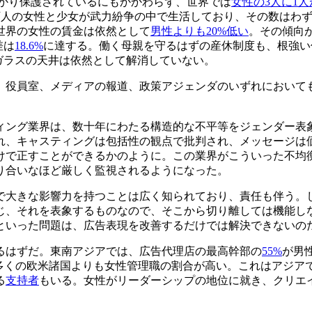
っかり保護されているにもかかわらず、世界では
女性の3人に1
200万人の女性と少女が武力紛争の中で生活しており、その数はわ
世界の女性の賃金は依然として
男性よりも20%低い
。その傾向
差は
18.6%
に達する。働く母親を守るはずの産休制度も、根強い
ガラスの天井は依然として解消していない。
。役員室、メディアの報道、政策アジェンダのいずれにおいて
ィング業界は、数十年にわたる構造的な不平等をジェンダー表
れ、キャスティングは包括性の観点で批判され、メッセージは
けで正すことができるかのように。この業界がこういった不均
り合いなほど厳しく監視されるようになった。
で大きな影響力を持つことは広く知られており、責任も伴う。
じ、それを表象するものなので、そこから切り離しては機能し
といった問題は、広告表現を改善するだけでは解決できないの
るはずだ。東南アジアでは、広告代理店の最高幹部の
55%
が男
国では多くの欧米諸国よりも女性管理職の割合が高い。これはアジ
る
支持者
もいる。女性がリーダーシップの地位に就き、クリエ