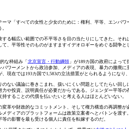
のテーマ「すべての女性と少女のために：権利、平等、エンパワ
う。
験する幅広い範囲での不平等さを目の当たりにしてきた。それ
して、平等性そのものがますますイデオロギーをめぐる闘争と
期的な枠組み「
北京宣言・行動綱領
」が189カ国の政府によっ
パワーメントから政治参加、メディアの表現、暴力の撤廃に至
、現在では193カ国で1,583の立法措置がとられるようにな
りのない議論に巻きこまれ、扱いにくい問題としてたらい回し
努力や投資、説明責任が必要だからである。ジェンダー平等の
支持することの代償を払いたいと考える人はほとんどいない。
の変革や財政的なコミットメント、そして権力構造の再調整が
ルメディアのプラットフォームは政策立案者へとバトンを渡す
平等の影響を最も受ける個人に責任を転嫁するのだ。