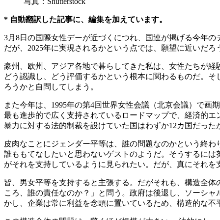
写真：Shutterstock
* 自動翻訳した記事に、編集を加えています。
3月8日の国際女性デーが近づくにつれ、国連が掲げる今年
だが、2025年に実現されるかという点では、願望に近いだろ
豪州、欧州、アジア各地で暮らしてきた私は、女性たちが経
どう認識し、どう評価するかという根本に関わるものだ。そ
ろうかと自問してしまう。
また今年は、1995年の第4回世界女性会議（北京会議）で画
最も進歩的で広く支持されているロードマップで、経済的エン
暴力に対する法的制裁を設けていた国はわずか12カ国だったが
皮肉なことにジェンダー平等は、誰の問題なのかという終わ
誰ももてなしたいと思わないゲストのようだ。そうするには
がそれを支持しているように見られたい。だが、真にそれを
皆、男女平等を支持すると主張する。だがそれも、構造全体
ころ、誰の責任なのか？」と問う。政府は後退し、ソーシャ
かし、企業は常に利益を念頭に置いているため、構造的な不