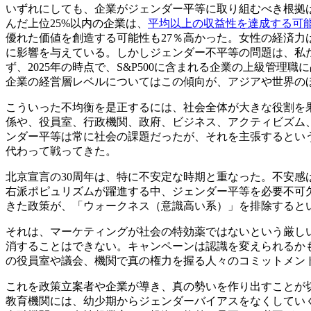
いずれにしても、企業がジェンダー平等に取り組むべき根拠
んだ上位25%以内の企業は、
平均以上の収益性を達成する可能
優れた価値を創造する可能性も27％高かった。女性の経済力
に影響を与えている。しかしジェンダー不平等の問題は、私
ず、2025年の時点で、S&P500に含まれる企業の上級管理職
企業の経営層レベルについてはこの傾向が、アジアや世界の
こういった不均衡を是正するには、社会全体が大きな役割を
係や、役員室、行政機関、政府、ビジネス、アクティビズム
ンダー平等は常に社会の課題だったが、それを主張するとい
代わって戦ってきた。
北京宣言の30周年は、特に不安定な時期と重なった。不安
右派ポピュリズムが躍進する中、ジェンダー平等を必要不可
きた政策が、「ウォークネス（意識高い系）」を排除すると
それは、マーケティングが社会の特効薬ではないという厳し
消することはできない。キャンペーンは認識を変えられるか
の役員室や議会、機関で真の権力を握る人々のコミットメン
これを政策立案者や企業が導き、真の勢いを作り出すことが
教育機関には、幼少期からジェンダーバイアスをなくしてい