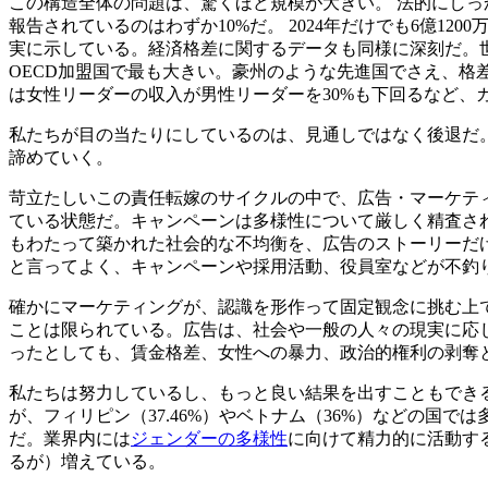
この構造全体の問題は、驚くほど規模が大きい。 法的にし
報告されているのはわずか10%だ。 2024年だけでも6億1
実に示している。経済格差に関するデータも同様に深刻だ。
OECD加盟国で最も大きい。豪州のような先進国でさえ、格
は女性リーダーの収入が男性リーダーを30%も下回るなど、
私たちが目の当たりにしているのは、見通しではなく後退だ
諦めていく。
苛立たしいこの責任転嫁のサイクルの中で、広告・マーケテ
ている状態だ。キャンペーンは多様性について厳しく精査さ
もわたって築かれた社会的な不均衡を、広告のストーリーだ
と言ってよく、キャンペーンや採用活動、役員室などが不釣
確かにマーケティングが、認識を形作って固定観念に挑む上
ことは限られている。広告は、社会や一般の人々の現実に応
ったとしても、賃金格差、女性への暴力、政治的権利の剥奪
私たちは努力しているし、もっと良い結果を出すこともでき
が、フィリピン（37.46%）やベトナム（36%）などの
だ。業界内には
ジェンダーの多様性
に向けて精力的に活動す
るが）増えている。