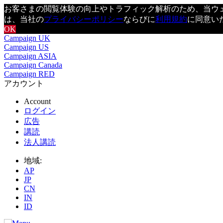
お客さまの閲覧体験の向上やトラフィック解析のため、当ウェブ
は、当社の
プライバシーポリシー
ならびに
利用規約
に同意い
OK
Campaign UK
Campaign US
Campaign ASIA
Campaign Canada
Campaign RED
アカウント
Account
ログイン
広告
講読
法人講読
地域:
AP
JP
CN
IN
ID