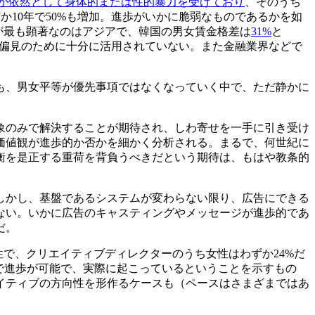
人が依然として身体的または性的暴力を受けており
、そのうち
ずか10年で50%も増加。進歩がいかに脆弱なものであるかを如
が最も顕著なのはアジアで、韓国の男女賃金格差は
31%
と
偏見のために十分に活用されていない。また金融業界などで
も、男女平等が優先事項ではなくなっていく中で、ただ静かに
象のみで解決することが期待され、しわ寄せを一手に引き受け
価値観が進歩的か否かを細かく分析される。まるで、何世紀に
衡を是正する重荷を背負うべきだという期待は、もはや教条的
しかし、基盤であるシステムが変わらない限り、広告にできる
ない。いかに広告のキャスティングやメッセージが進歩的であ
だ。
性で、クリエイティブディレクターのうち女性はわずか24%だ
アで進歩が可能で、実際に起こっているということを示すもの
イティブの方向性を形作るケースも（ペースはさまざまではあ