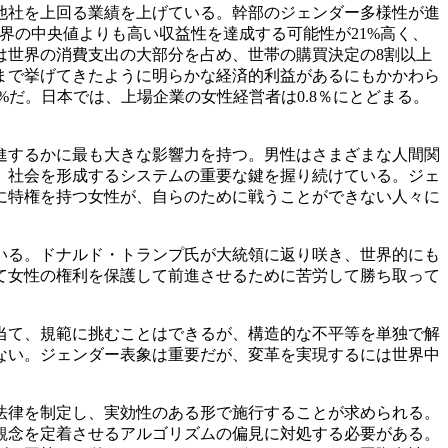
他社を上回る業績を上げている。幹部のジェンダー多様性が進
業界の中央値よりも高い収益性を達成する可能性が21%高く、
は世界の消費支出の大部分を占め、世帯の購買決定の8割以上
まで挙げてきたように明らかな経済的利益があるにもかかわら
.2%だ。日本では、上場企業の女性経営者は0.8％にとどまる。
進するかに最も大きな影響力を持つ。男性はさまざまな人間関
、社会を形成するシステムの重要な鍵を握り続けている。ジェ
に特権を持つ女性が、自らのために戦うことができない人々に
いる。ドナルド・トランプ氏が大統領に返り咲き、世界的にも
て女性の権利を保護して前進させるために苦労して勝ち取って
当て、規範に挑むことはできるが、構造的な不平等を単独で解
ない。ジェンダー表象は重要だが、変革を実現するには世界中
法律を制定し、実効性のある形で施行することが求められる。
観念を定着させるアルゴリズムの偏見に対処する必要がある。