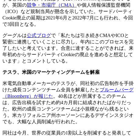
が、英国の
競争・市場庁（CMA）
や個人情報保護監督機関
（ICO）など規制当局が懸念を示していた。サードパーティ
Cookie廃止の延期は2021年6月と2022年7月にも行われ、今回
で3回目となる。
グーグルは
公式ブログ
で「私たちは引き続きCMAやICOと
緊密に連携していくことに尽力し、年内にこのプロセスを完
了したいと考えています。合意に達することができれば、来
年初めからサードパーティCookieの廃止を進めると想定して
います」とコメントしている。
テスラ、米国のマーケティングチームを解雇
米電気自動車メーカーのテスラが、同社初の広告制作を手掛
けた成長コンテンツチーム全員を解雇したと
ブルームバーグ
（Bloomberg）が報じた
。40名ほどが所属するこのチーム
は、広告出稿を試すため約4カ月前に結成されたばかりだっ
た。欧州の成長コンテンツチームは小規模ながら残るとい
う。米カリフォルニア州ホーソーンにあるデザインスタジオ
でも、大幅な人員削減が行われた。
同社は今月、世界の従業員の1割以上を削減すると発表して