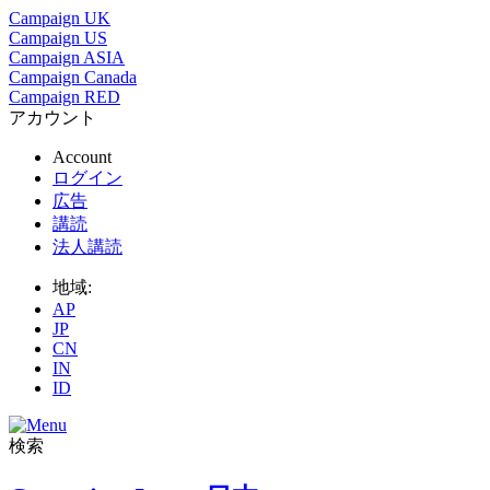
Campaign UK
Campaign US
Campaign ASIA
Campaign Canada
Campaign RED
アカウント
Account
ログイン
広告
講読
法人講読
地域:
AP
JP
CN
IN
ID
検索