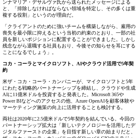
ンナマリア・デサルヴァ氏から送られたメッセージによる
と、「排除しなければならない領域を特定し、その多くは重
複する役割」というのが理由だ。
「クライアントのために強いチームを構築しながら、雇用の
喪失を最小限に抑えるという当初の約束のとおり、一部の社
員を新しいポジションに配置することができました。しかし
残念ながら退職する社員もおり、今後その知らせを耳にする
ことになるでしょう」。
コカ・コーラとマイクロソフト、
AI
やクラウド活用で
5
年契
約
米ザ・コカ・コーラ・カンパニーが、マイクロソフトと5年
にわたる戦略的パートナーシップを締結し、クラウドや生成
AIに11億米ドルを投資すると発表した。Microsoft 365や
Power BIなどへのアクセスの他、Azure OpenAIを顧客体験や
マーケティング施策の向上に活用することも検討する。
両社は2020年に2.5億米ドルで5年契約を結んでいる。今回の
パートナーシップ拡大は「新しいテクノロジーを活用したデ
ジタルファーストの企業」を目指す新しい章の始まりだと、