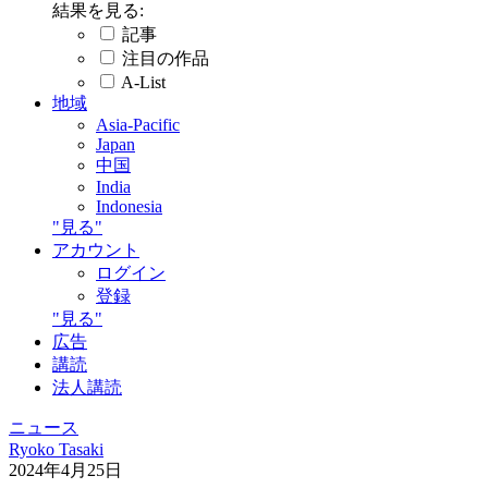
結果を見る:
記事
注目の作品
A-List
地域
Asia-Pacific
Japan
中国
India
Indonesia
"見る"
アカウント
ログイン
登録
"見る"
広告
講読
法人講読
ニュース
Ryoko Tasaki
2024年4月25日