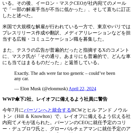
いる。その後、イーロン・マスクCEOが社内宛てのメール
で「一部の解雇手当が不当に低かった」、そして直ちに訂正
したと述べた。
米国で大規模な解雇が行われている一方で、東京やパリでは
プレスリリース作成や翻訳、メディアリレーションなどを担
当する広報・コミュニケーション職を募集した。
また、テスラの広告が普遍的だったと指摘するXのコメント
に、マスク氏が「その通り。あまりにも普遍的で、どんな車
にも当てはまるものだった」と返答している。
Exactly. The ads were far too generic – could’ve been
any car.
— Elon Musk (@elonmusk)
April 22, 2024
WWP
傘下
2
社、レイオフに備えるよう社員に警告
今年7月に
バーソンへと統合する
BCWとヒル アンド ノウル
トン（Hill ＆ Knowlton）で、レイオフに備えるよう伝える社
内宛てメモが送られた。バーソンのCEOに就任予定のコリ
ー・デュブロワ氏と、グローバルチェアマンに就任予定のア