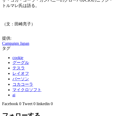
ザ・コカ・コーラ・カンパニーのグローバルCIOのニラジ・
トルマレ氏は語る。
（文：田崎亮子）
提供:
Campaign Japan
タグ
cookie
グーグル
テスラ
レイオフ
バーソン
コカコーラ
マイクロソフト
ai
Facebook
0
Tweet
0
linkedin
0
フォローする