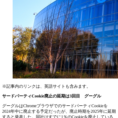
※記事内のリンクは、英語サイトも含みます。
サードパーティ
Cookie
廃止の延期は
3
回目 グーグル
グーグルはChromeブラウザでのサードパーティCookieを
2024年中に廃止する予定だったが、廃止時期を2025年に延期
すると発表した。同社はすでに1％のCookieを廃止している