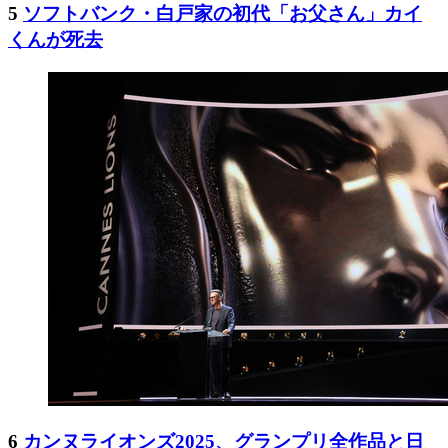
5
ソフトバンク・白戸家の初代「お父さん」カイ
くんが死去
6
カンヌライオンズ2025、グランプリ全作品と日